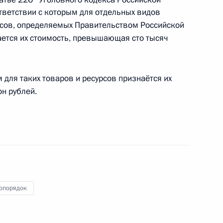
тветствии с которым для отдельных видов
рсов, определяемых Правительством Российской
ется их стоимость, превышающая сто тысяч
исвоено почётное наименование «гвардейский
для таких товаров и ресурсов признаётся их
н рублей.
у присвоено почётное наименование
опорядок