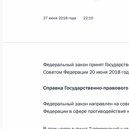
Берлинская»
2 июля 2018 года, 10:00
27 июня 2018 года
22:10
68-му танковому полку присвоено 
Житомирско-Берлинский»
2 июля 2018 года, 09:40
Федеральный закон принят Государств
Советом Федерации 20 июня 2018 год
163-му танковому полку присвоено
Справка Государственно-правового
Нежинский»
2 июля 2018 года, 09:30
Федеральный закон направлен на сов
Федерации в сфере противодействия к
102-му мотострелковому полку пр
В этих целях в пункт 2 примечаний к с