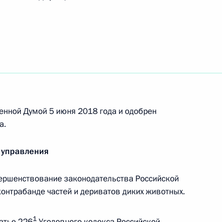
почётное наименование «гвардейский
енной Думой 5 июня 2018 года и одобрен
а.
 почётное наименование «гвардейский
 управления
ершенствование законодательства Российской
онтрабанде частей и дериватов диких животных.
исвоено почётное наименование «Слонимско-
1
татье 226
Уголовного кодекса Российской