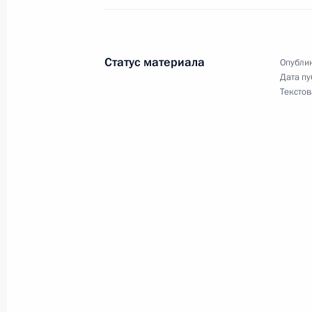
Утверждён Национальный план про
30 июня 2018 года, 12:00
Статус материала
Опублик
Дата пу
Текстов
29 июня 2018 года, пятница
Подписан Указ о ряде назначений 
29 июня 2018 года, 18:20
Подписан закон о реорганизации 
29 июня 2018 года, 12:20