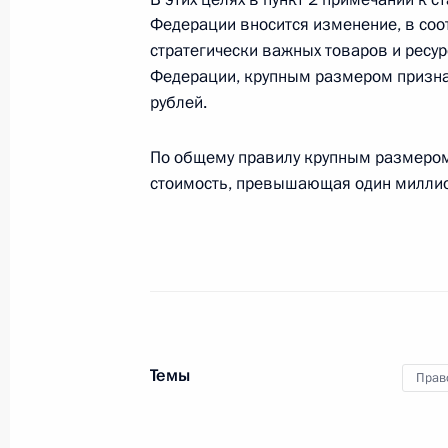
Померанский»
Федерации вносится изменение, в соо
2 июля 2018 года, 09:20
стратегически важных товаров и ресу
Федерации, крупным размером призна
рублей.
381-му артиллерийскому полку пр
По общему правилу крупным размером 
Варшавский»
стоимость, превышающая один миллио
2 июля 2018 года, 09:10
933-му зенитному ракетному полк
«Верхнеднепровский»
2 июля 2018 года, 09:00
Темы
Прав
30 июня 2018 года, суббота