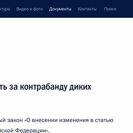
ктура
Видео и фото
Документы
Контакты
Поиск
 документов
Конституция России
июнь, 2018
ть следующие материалы
ому полку присвоено почётное наименование
ть за контрабанду диких
й закон «О внесении изменения в статью
исвоено почётное наименование «Идрицко-
йской Федерации».