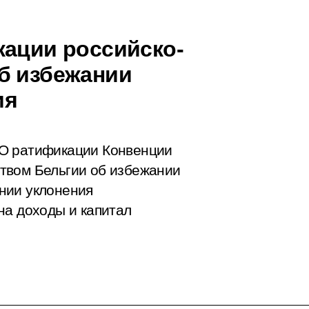
кации российско-
б избежании
ия
«О ратификации Конвенции
твом Бельгии об избежании
нии уклонения
на доходы и капитал