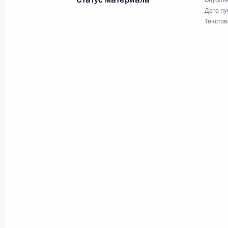
Опублик
Дата пу
Текстов
15 мая 2018 года, вторник
Указ «О структуре федеральных орг
15 мая 2018 года, 20:30
10 мая 2018 года, четверг
Указ о праздновании 75-й годовщ
10 мая 2018 года, 10:30
8 мая 2018 года, вторник
Президент назначил Дмитрия Медв