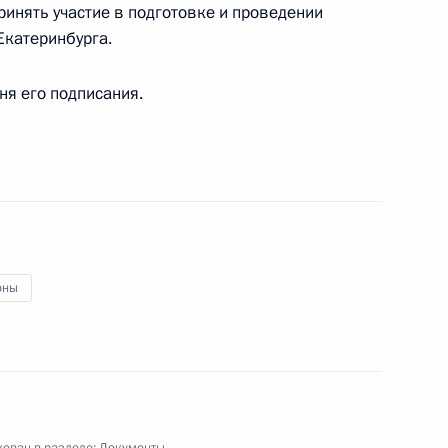
ринять участие в подготовке и проведении
Екатеринбурга.
дня его подписания.
мерческой организации «Россия – страна
оны
е нового Правительства