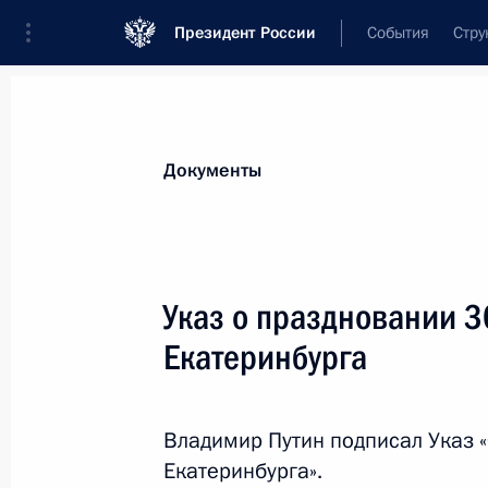
Президент России
События
Стру
Новости
Поручения Президента
Банк
Документы
Показа
Внесены изменения в законодатель
Указ о праздновании 3
в области использования атомной 
Екатеринбурга
23 мая 2018 года, 16:00
Владимир Путин подписал Указ «
Подписан закон, уточняющий поряд
Екатеринбурга».