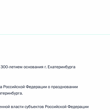
сти
есении изменений в части первую, вторую
 Российской Федерации»
 300-летием основания г. Екатеринбурга
ссийско-бельгийской Конвенции об избежании
ва Российской Федерации о праздновании
атеринбурга.
ком Главного эксплуатационного управления
енной власти субъектов Российской Федерации