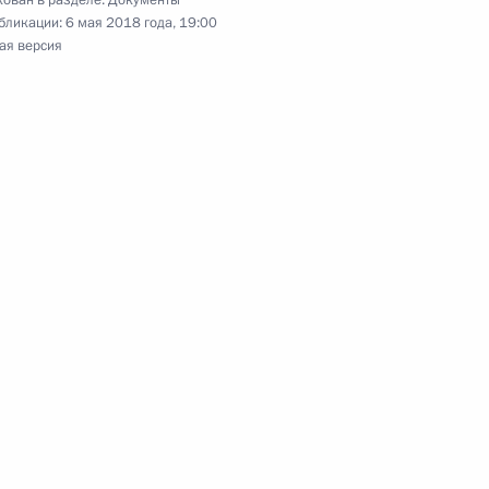
ован в разделе:
Документы
бликации:
6 мая 2018 года, 19:00
ая версия
анов исполнительной власти»
ины Победы в Великой Отечественной войне
едева Председателем Правительства