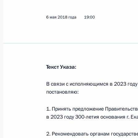
отмене завещания либо доверенно
23 мая 2018 года, 15:50
6 мая 2018 года
19:00
Подписан Федеральный закон «О вн
и четвертую Гражданского кодекса
23 мая 2018 года, 15:45
Текст Указа:
В связи с исполняющимся в 2023 году
Подписан закон о ратификации ро
постановляю:
двойного налогообложения
23 мая 2018 года, 15:40
1. Принять предложение Правительст
в 2023 году 300-летия основания г. Ек
Евгений Ганзен назначен начальни
2. Рекомендовать органам государств