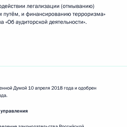
одействии легализации (отмыванию)
м путём, и финансированию терроризма»
а «Об аудиторской деятельности».
рактной системе в сфере закупок товаров,
дарственных и муниципальных нужд
енной Думой 10 апреля 2018 года и одобрен
усиление ответственности за хищение
ода.
кого счёта
 управления
ведение законодательства Российской