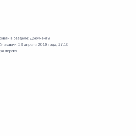
 427 части второй Налогового кодекса
ован в разделе:
Документы
озяйства дополнен положениями о товарном
бликации:
23 апреля 2018 года, 17:15
ая версия
ическом осмотре транспортных средств
иводействии отмыванию преступных доходов