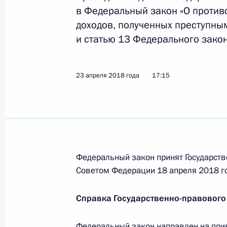
в Федеральный закон «О против
28 апреля 2018 года, 15:00
доходов, полученных преступны
и статью 13 Федерального закон
23 апреля 2018 года, понедельник
23 апреля 2018 года
17:15
Внесены изменения в закон о конт
работ, услуг для обеспечения госу
23 апреля 2018 года, 20:10
Федеральный закон принят Государств
Подписан закон, направленный на 
Советом Федерации 18 апреля 2018 г
имущества, совершённое с банковс
23 апреля 2018 года, 20:00
Справка Государственно-правового
Федеральный закон направлен на при