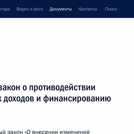
ктура
Видео и фото
Документы
Контакты
Поиск
 документов
Конституция России
апрель, 2018
ть следующие материалы
ыскания с Министра транспорта
закон о противодействии
 доходов и финансированию
а театра
ый закон «О внесении изменений