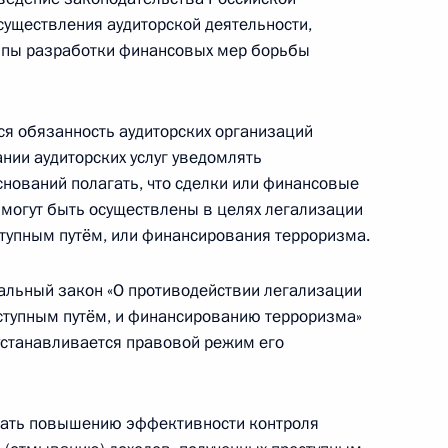
анов госвласти в области энергосбережения
уществления аудиторской деятельности,
уппы разработки финансовых мер борьбы
я обязанность аудиторских организаций
нии аудиторских услуг уведомлять
 конкуренции в период проведения чемпионата
нований полагать, что сделки или финансовые
 могут быть осуществлены в целях легализации
ступным путём, или финансирования терроризма.
льный закон «О противодействии легализации
ступным путём, и финансированию терроризма»
ых средств госкорпорациям, публично-
 устанавливается правовой режим его
ственного взноса
вать повышению эффективности контроля