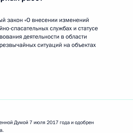
ый закон «О внесении изменений
глашения между Россией и Арменией
йно-спасательных службах и статусе
ск
вования деятельности в области
резвычайных ситуаций на объектах
ения об административной ответственности
ре госконтроля
нвенции Совета Европы о безопасности
енной Думой 7 июля 2017 года и одобрен
а.