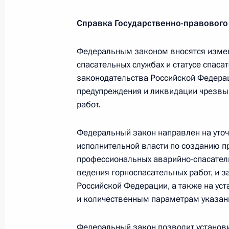
Справка Государственно-правового
Подписан закон о ратификации Ко
Федеральным законом вносятся измен
с легализацией преступных доход
спасательных службах и статусе спаса
27 июля 2017 года, 09:00
законодательства Российской Федера
предупреждения и ликвидации чрезвыч
работ.
20 июля 2017 года, четверг
Федеральный закон направлен на уто
Утверждены Основы государственно
исполнительной власти по созданию п
деятельности на период до 2030 г
профессиональных аварийно-спасател
ведения горноспасательных работ, и 
20 июля 2017 года, 18:00
Российской Федерации, а также на ус
и количественным параметрам указан
Распоряжение о выделении средств
Федеральный закон позволит установ