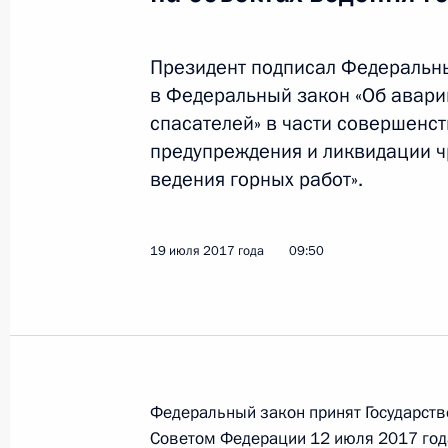
Президент подписал Федеральн
Подписан закон о ратификации Со
в Федеральный закон «Об авари
об Объединённой группировке вой
спасателей» в части совершенст
27 июля 2017 года, 09:30
предупреждения и ликвидации ч
ведения горных работ».
Подписан закон, уточняющий полож
за несоблюдение требований в сфе
19 июля 2017 года
09:50
27 июля 2017 года, 09:20
Подписан закон о ратификации Ко
во время спортивных мероприятий
Федеральный закон принят Государств
Советом Федерации 12 июля 2017 год
27 июля 2017 года, 09:10