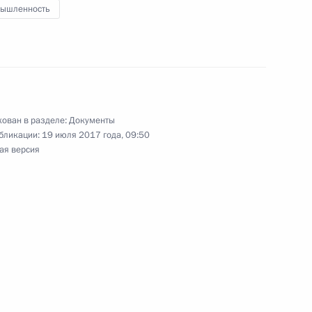
ких портах в Российской Федерации
ышленность
инговой деятельности
ован в разделе:
Документы
бликации:
19 июля 2017 года, 09:50
ая версия
дминистративных правонарушениях
ежном довольствии военнослужащих
плат