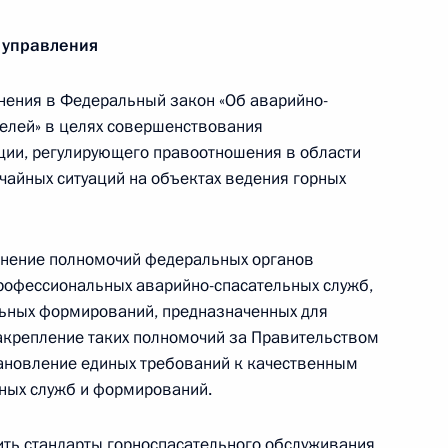
 управления
нвенции Совета Европы о борьбе
ения в Федеральный закон «Об аварийно-
ов и финансированием терроризма
телей» в целях совершенствования
ции, регулирующего правоотношения в области
айных ситуаций на объектах ведения горных
чнение полномочий федеральных органов
й политики в области военно-морской
рофессиональных аварийно-спасательных служб,
ода
ьных формирований, предназначенных для
закрепление таких полномочий за Правительством
тановление единых требований к качественным
ных служб и формирований.
 из резервного фонда Президента
ить стандарты горноспасательного обслуживания