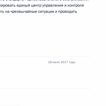
мировать единый центр управления и контроля
ать на чрезвычайные ситуации и проводить
 полномочном представителе Президента
 о порядке рассмотрения кандидатур
о лица
18 июля 2017 года
одекс Российской Федерации