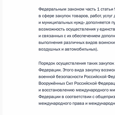
7 июня 2017 года, 13:45
Федеральным законом часть 1 статьи 
в сфере закупок товаров, работ, услуг
и муниципальных нужд» дополняется п
Внесены изменения в статью зако
возможность осуществления у единств
7 июня 2017 года, 13:40
и связанных с их обеспечением дополн
выполнения различных видов воинских
воздушных и автомобильных).
В законодательство внесены изме
Порядок осуществления таких закупок
и учреждений системы профилакти
Федерации. Этого вида закупку возмо
несовершеннолетних
военной безопасности Российской Феде
7 июня 2017 года, 13:35
Вооружённых Сил Российской Федераци
и восстановлению международного ми
Федерации в соответствии с общепри
международного права и международн
Внесены изменения в закон об об
человека в местах принудительног