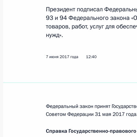
Президент подписал Федеральны
93 и 94 Федерального закона «О
Внесены изменения в Трудовой код
товаров, работ, услуг для обес
19 июня 2017 года, 09:00
нужд».
7 июня 2017 года
12:40
7 июня 2017 года, среда
Внесены изменения в закон о свя
эффективности системы реагирова
7 июня 2017 года, 13:50
Федеральный закон принят Государств
Советом Федерации 31 мая 2017 года
Подписан закон, направленный на
ассортиментом лекарственных пре
Справка Государственно-правового