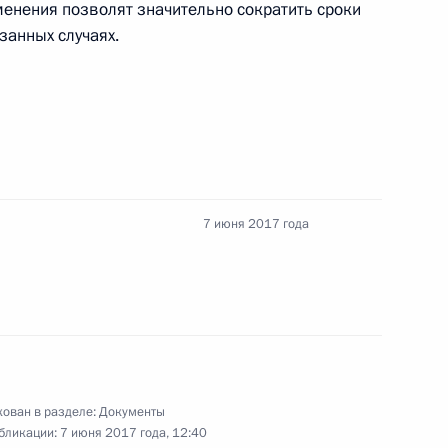
нения позволят значительно сократить сроки
занных случаях.
 совершенствование миграционного
7 июня 2017 года
ленные на усиление ответственности
ательства
ован в разделе:
Документы
ищных субсидиях гражданам, выезжающим
бликации:
7 июня 2017 года, 12:40