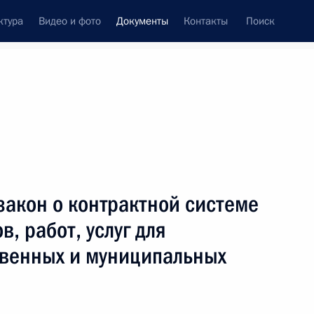
ктура
Видео и фото
Документы
Контакты
Поиск
 документов
Конституция России
июнь, 2017
ть следующие материалы
ельный кодекс
закон о контрактной системе
в, работ, услуг для
твенных и муниципальных
е ценных бумаг