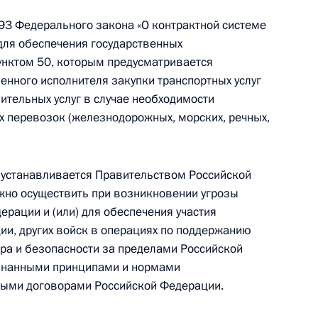
93 Федерального закона «О контрактной системе
 для обеспечения государственных
унктом 50, которым предусматривается
на об обязательном пенсионном страховании
енного исполнителя закупки транспортных услуг
ительных услуг в случае необходимости
 перевозок (железнодорожных, морских, речных,
нения, уточняющие обязанности органов
 устанавливается Правительством Российской
ки безнадзорности и правонарушений
жно осуществить при возникновении угрозы
рации и (или) для обеспечения участия
и, других войск в операциях по поддержанию
ра и безопасности за пределами Российской
знанными принципами и нормами
ыми договорами Российской Федерации.
щественном контроле за обеспечением прав
о содержания