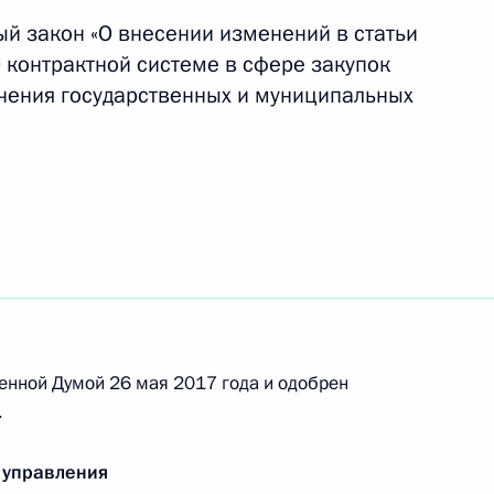
й закон «О внесении изменений в статьи
 контрактной системе в сфере закупок
екс
печения государственных и муниципальных
зи и закон о СМИ, направленные на повышение
ния при возникновении чрезвычайных ситуаций
енной Думой 26 мая 2017 года и одобрен
.
 обеспечение населения широким
паратов
 управления