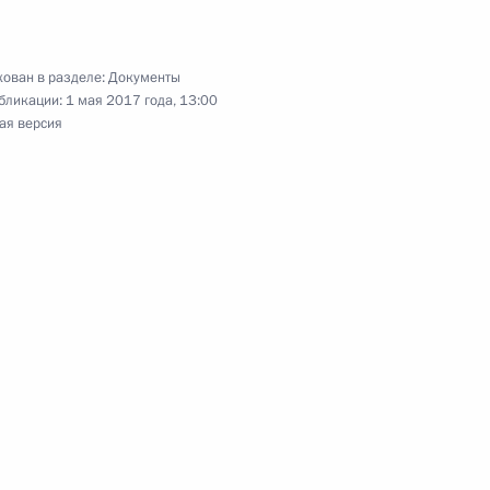
ован в разделе:
Документы
бликации:
1 мая 2017 года, 13:00
й группы по вопросам восстановления объектов
ая версия
тава президиума Государственного совета
номоченным Российской Федерации при