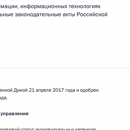
орах Президента Российской Федерации
рмации, информационных технологиях
льные законодательные акты Российской
фольклориады
енной Думой 21 апреля 2017 года и одобрен
ьных экономических мер в отношении Турции
ода.
 управления
равовой статус аудиовизуальных сервисов,