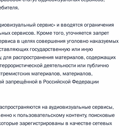
ебителя.
ке опубликования актов Президента,
вых актов федеральных органов госвласти
удиовизуальный сервис» и вводятся ограничения
ных сервисов. Кроме того, уточняется запрет
ервиса в целях совершения уголовно наказуемых
оставляющих государственную или иную
, для распространения материалов, содержащих
еррористической деятельности или публично
сии Десятилетия детства
тремистских материалов, материалов,
ой запрещённой в Российской Федерации
аспространяются на аудиовизуальные сервисы,
рной безопасности и Кодекс
енно к пользовательскому контенту, поисковые
ниях
которые зарегистрированы в качестве сетевых