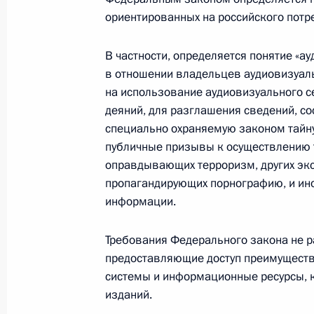
ориентированных на российского потр
Внесены изменения в Указ о поряд
Правительства и нормативно-право
В частности, определяется понятие «а
30 мая 2017 года, 11:45
в отношении владельцев аудиовизуаль
на использование аудиовизуального с
деяний, для разглашения сведений, с
специально охраняемую законом тайну
29 мая 2017 года, понедельник
публичные призывы к осуществлению т
Подписан Указ об объявлении в Рос
оправдывающих терроризм, других экс
пропагандирующих порнографию, и ин
29 мая 2017 года, 10:30
информации.
Требования Федерального закона не р
Внесены изменения в закон о пожа
предоставляющие доступ преимуществ
об административных правонаруше
системы и информационные ресурсы, 
29 мая 2017 года, 09:40
изданий.