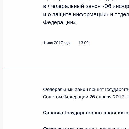
Внесены изменения в закон о выб
в Федеральный закон «Об инфо
и о защите информации» и отде
1 июня 2017 года, 17:15
Федерации».
Указ о проведении VI Всемирной 
1 мая 2017 года
13:00
1 июня 2017 года, 11:00
31 мая 2017 года, среда
Федеральный закон принят Государств
Указ об отмене некоторых специал
Советом Федерации 26 апреля 2017 г
31 мая 2017 года, 12:10
Справка Государственно-правового
30 мая 2017 года, вторник
Федеральным законом определяется п