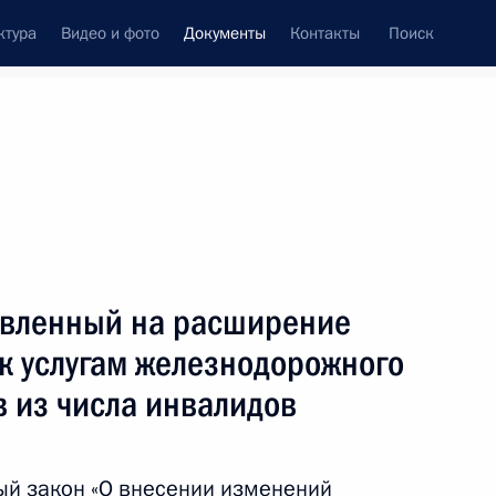
ктура
Видео и фото
Документы
Контакты
Поиск
 документов
Конституция России
июнь, 2017
ть следующие материалы
авленный на расширение
несении изменений в отдельные
к услугам железнодорожного
 Федерации»
 из числа инвалидов
ый закон «О внесении изменений