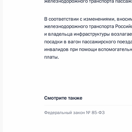
железнодорожного транспорта пассажи
Внесены изменения в Указ о поряд
Правительства и нормативно-право
В соответствии с изменениями, вноси
железнодорожного транспорта Россий
30 мая 2017 года, 11:45
и владельца инфраструктуры возлагае
посадки в вагон пассажирского поезда
инвалидов при помощи вспомогательн
29 мая 2017 года, понедельник
платы.
Подписан Указ об объявлении в Рос
29 мая 2017 года, 10:30
Смотрите также
Внесены изменения в закон о пожа
об административных правонаруше
Федеральный закон № 85-ФЗ
29 мая 2017 года, 09:40