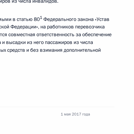
ров из числа инвалидов.
ке опубликования актов Президента,
вых актов федеральных органов госвласти
1
мыми в статью 80
Федерального закона «Устав
ской Федерации», на работников перевозчика
тся совместная ответственность за обеспечение
 и высадки из него пассажиров из числа
ых средств и без взимания дополнительной
сии Десятилетия детства
рной безопасности и Кодекс
ниях
1 мая 2017 года