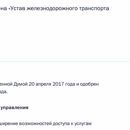
орах Президента Российской Федерации
на «Устав железнодорожного транспорта
фольклориады
енной Думой 20 апреля 2017 года и одобрен
ьных экономических мер в отношении Турции
ода.
 управления
ширение возможностей доступа к услугам