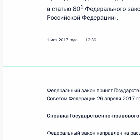
Внесены изменения в закон о выб
1
в статью 80
Федерального зако
1 июня 2017 года, 17:15
Российской Федерации».
1 мая 2017 года
12:30
Указ о проведении VI Всемирной 
1 июня 2017 года, 11:00
31 мая 2017 года, среда
Федеральный закон принят Государств
Указ об отмене некоторых специал
Советом Федерации 26 апреля 2017 г
31 мая 2017 года, 12:10
Справка Государственно-правового
Федеральный закон направлен на рас
30 мая 2017 года, вторник