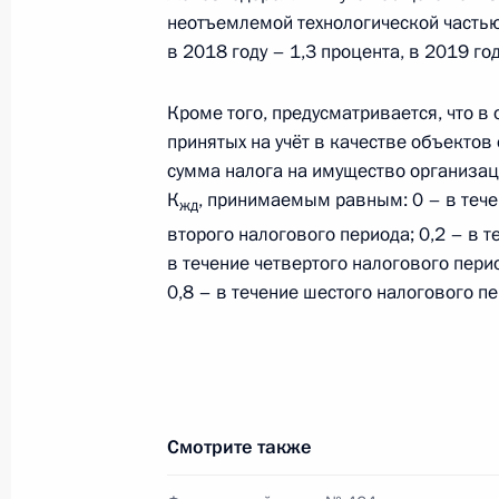
6 февраля 2017 года, 10:00
неотъемлемой технологической частью,
в 2018 году – 1,3 процента, в 2019 год
3 февраля 2017 года, пятница
Кроме того, предусматривается, что 
принятых на учёт в качестве объектов
Указ о реорганизации Научно-техн
сумма налога на имущество организа
«Компас»
К
, принимаемым равным: 0 – в течен
жд
3 февраля 2017 года, 11:10
второго налогового периода; 0,2 – в т
в течение четвертого налогового перио
0,8 – в течение шестого налогового пе
31 января 2017 года, вторник
Президент подписал Указ «О назна
органах исполнительной власти»
Смотрите также
31 января 2017 года, 11:40