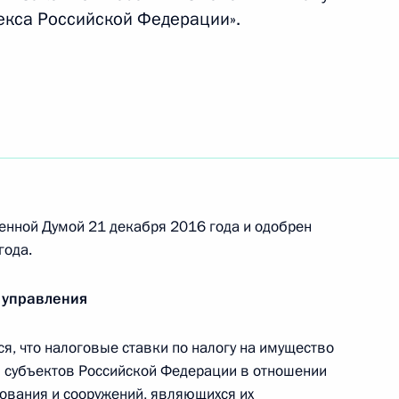
декса Российской Федерации».
но исполняющим обязанности Главы Республики
енной Думой 21 декабря 2016 года и одобрен
менно исполняющим обязанности губернатора
года.
 управления
, что налоговые ставки по налогу на имущество
 субъектов Российской Федерации в отношении
ий Президента для молодых учёных за 2016 год
ования и сооружений, являющихся их