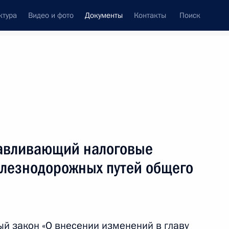
ктура
Видео и фото
Документы
Контакты
Поиск
 документов
Конституция России
февраль, 2017
ть следующие материалы
 кодекс
навливающий налоговые
елезнодорожных путей общего
й закон «О внесении изменений в главу