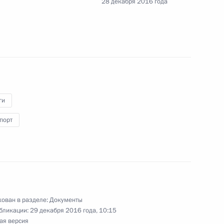
28 декабря 2016 года
иком Управления Президента по общественным
ги
роект о внесении изменений в закон об общих
порт
льных и исполнительных органов госвласти
ован в разделе:
Документы
вета госкорпорации «Росатом»
бликации:
29 декабря 2016 года, 10:15
ая версия