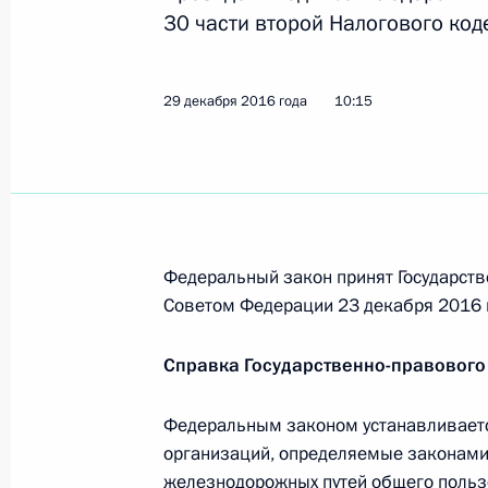
30 части второй Налогового ко
Алексей Цыденов назначен времен
29 декабря 2016 года
10:15
Бурятия
7 февраля 2017 года, 13:30
6 февраля 2017 года, понедельник
Федеральный закон принят Государств
Максим Решетников назначен вре
Советом Федерации 23 декабря 2016 
Пермского края
6 февраля 2017 года, 13:45
Справка Государственно-правового
Федеральным законом устанавливается
организаций, определяемые законами
Подписан Указ о присуждении прем
железнодорожных путей общего польз