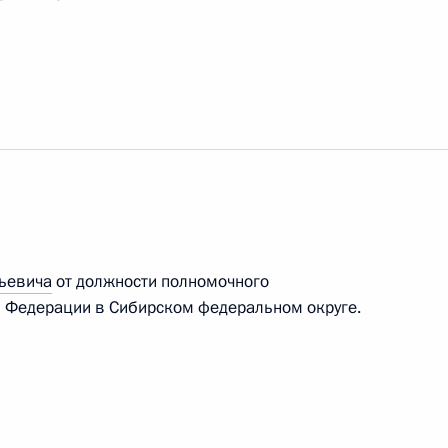
дении в России Года экологии
 Главы Карачаево-Черкесской Республики
ьевича
от должности полномочного
й Федерации в Сибирском федеральном округе.
 Главы Республики Северная Осетия – Алания