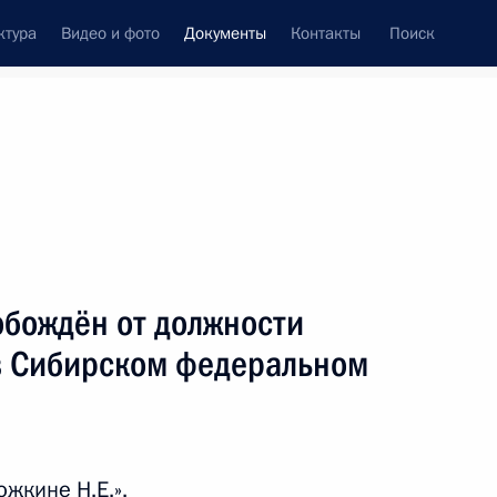
ктура
Видео и фото
Документы
Контакты
Поиск
 документов
Конституция России
сентябрь, 2016
ть следующие материалы
обождён от должности
дителем протокола Президента
в Сибирском федеральном
жкине Н.Е.».