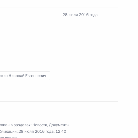
ыми наградами чемпионов и призёров Игр XXXI
28 июля 2016 года
 из резервного фонда Президента
жкин Николай Евгеньевич
 из резервного фонда Президента
ован в разделах:
Новости
,
Документы
бликации:
28 июля 2016 года, 12:40