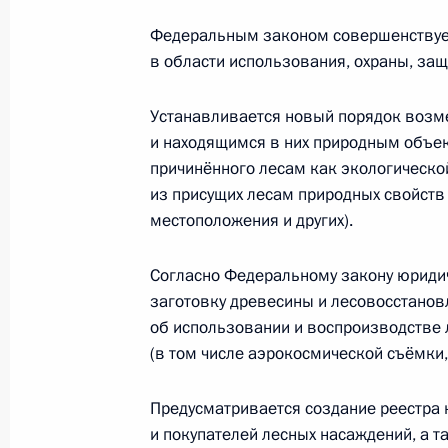
Подписан закон, направленный на
Федеральным законом совершенствуе
военной полиции Вооружённых Сил
в области использования, охраны, за
4 июля 2016 года, 07:10
Устанавливается новый порядок возм
и находящимся в них природным объек
Внесены изменения в отдельные з
причинённого лесам как экологическо
окружающей среды
из присущих лесам природных свойств
местоположения и других).
4 июля 2016 года, 07:05
Согласно Федеральному закону юриди
заготовку древесины и лесовосстанов
1 июля 2016 года, пятница
об использовании и воспроизводстве
(в том числе аэрокосмической съёмки,
Внесены изменения в часть вторую
1 июля 2016 года, 09:05
Предусматривается создание реестра 
и покупателей лесных насаждений, а 