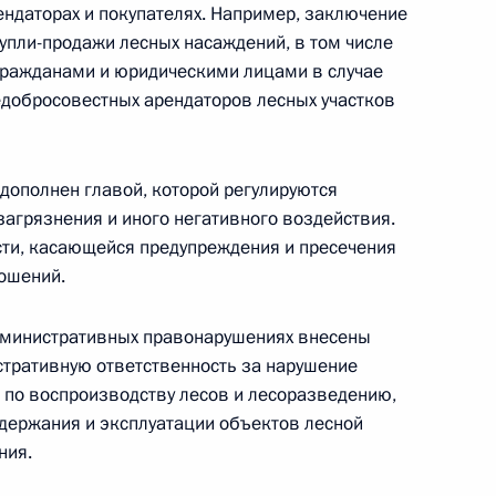
ендаторах и покупателях. Например, заключение
дарственной гражданской службе
упли-продажи лесных насаждений, в том числе
 гражданами и юридическими лицами в случае
недобросовестных арендаторов лесных участков
дополнен главой, которой регулируются
загрязнения и иного негативного воздействия.
сти, касающейся предупреждения и пресечения
х по обеспечению национальной безопасности
ошений.
т преступных и иных противоправных действий
омических мер в отношении Турции
дминистративных правонарушениях внесены
тративную ответственность за нарушение
 по воспроизводству лесов и лесоразведению,
одержания и эксплуатации объектов лесной
ния.
о стратегическому развитию и приоритетным