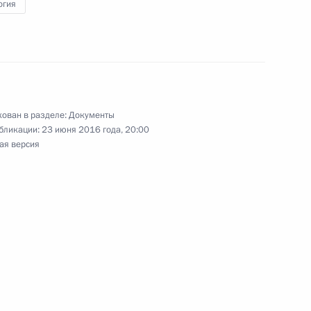
огия
ратификации Договора об основах отношений
ован в разделе:
Документы
ратификации соглашения об открытии
бликации:
23 июня 2016 года, 20:00
ая версия
ии и Таджикистана
ения, уточняющие условия выкупа