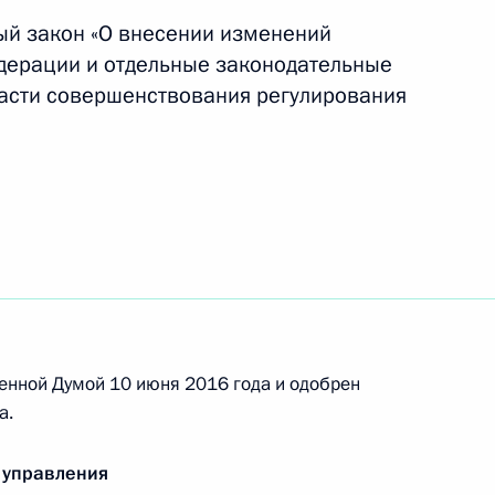
иуса в случае его избрания
ый закон «О внесении изменений
дерации и отдельные законодательные
асти совершенствования регулирования
тво в вопросах промышленной безопасности
ольной промышленности
аконодательные акты, регулирующие меры
енной Думой 10 июня 2016 года и одобрен
а.
 управления