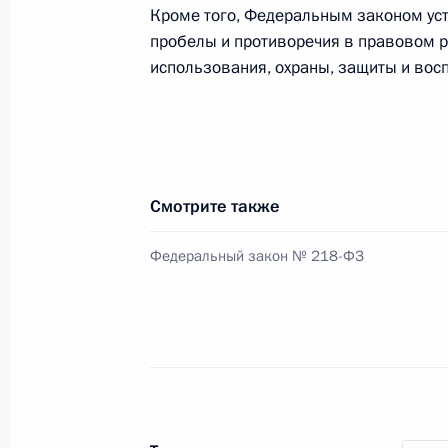
Кроме того, Федеральным законом ус
30 июня 2016 года, 12:00
пробелы и противоречия в правовом р
использования, охраны, защиты и вос
28 июня 2016 года, вторник
Подписан закон, направленный на
и недееспособных лиц
Смотрите также
28 июня 2016 года, 16:30
Федеральный закон № 218-ФЗ
Указ о праздновании 200-летия со
28 июня 2016 года, 12:00
24 июня 2016 года, пятница