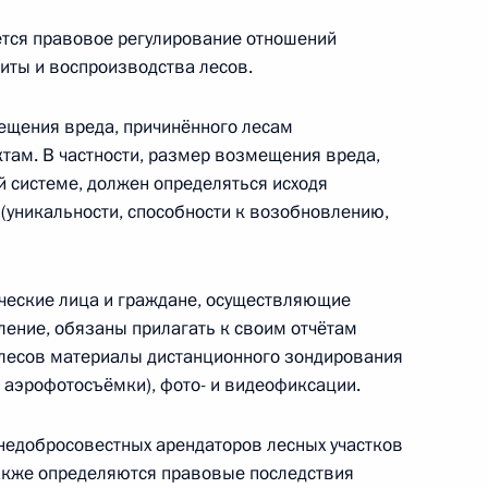
 повышение эффективности деятельности
тся правовое регулирование отношений
щиты и воспроизводства лесов.
ещения вреда, причинённого лесам
там. В частности, размер возмещения вреда,
аконодательные акты, касающиеся охраны
й системе, должен определяться исходя
 (уникальности, способности к возобновлению,
ческие лица и граждане, осуществляющие
ление, обязаны прилагать к своим отчётам
 лесов материалы дистанционного зондирования
 аэрофотосъёмки), фото- и видеофиксации.
 Налогового кодекса
недобросовестных арендаторов лесных участков
также определяются правовые последствия