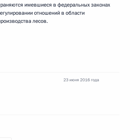
траняются имевшиеся в федеральных законах
егулировании отношений в области
производства лесов.
 защиту прав несовершеннолетних
23 июня 2016 года
 дня рождения Н.А.Некрасова