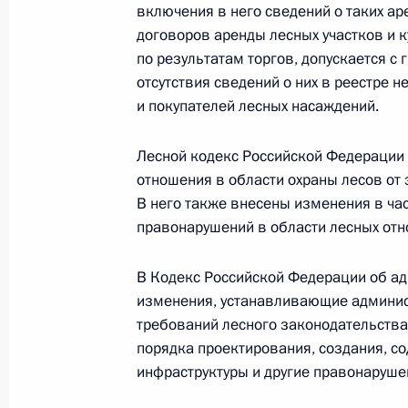
включения в него сведений о таких ар
Внесены изменения в закон о госу
договоров аренды лесных участков и к
по результатам торгов, допускается с
и муниципальной службе
отсутствия сведений о них в реестре 
1 июля 2016 года, 09:00
и покупателей лесных насаждений.
Лесной кодекс Российской Федерации 
30 июня 2016 года, четверг
отношения в области охраны лесов от 
В него также внесены изменения в ча
Внесены изменения в Указ о мера
правонарушений в области лесных отн
России и защите граждан России о
и о применении специальных экон
В Кодекс Российской Федерации об а
30 июня 2016 года, 18:30
изменения, устанавливающие админис
требований лесного законодательства
порядка проектирования, создания, с
инфраструктуры и другие правонаруше
Образован Совет при Президенте п
проектам