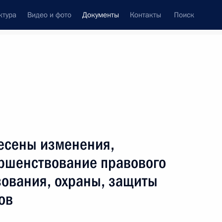
ктура
Видео и фото
Документы
Контакты
Поиск
 документов
Конституция России
июль, 2016
ть следующие материалы
нии дополнен положениями о стратегии научно-
несены изменения,
ршенствование правового
зования, охраны, защиты
ов
ство о нотариате, касающиеся