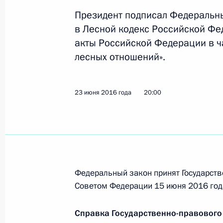
приостановления полномочий нотар
в представительные органы власти
Президент подписал Федеральн
в Лесной кодекс Российской Фе
4 июля 2016 года, 07:25
акты Российской Федерации в ч
лесных отношений».
Усовершенствовано законодательс
и охраны труда в организациях уг
23 июня 2016 года
20:00
4 июля 2016 года, 07:20
Внесены изменения в отдельные з
социальной поддержки детей-сирот
Федеральный закон принят Государств
4 июля 2016 года, 07:15
Советом Федерации 15 июня 2016 год
Справка Государственно-правового