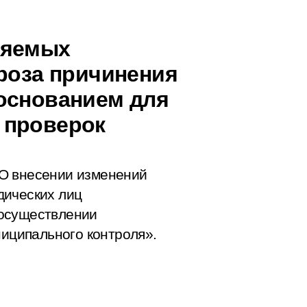
няемых
гроза причинения
основанием для
 проверок
О внесении изменений
дических лиц
 осуществлении
ниципального контроля».