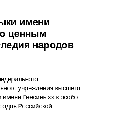
ыки имени
бо ценным
следия народов
федерального
льного учреждения высшего
 имени Гнесиных» к особо
родов Российской