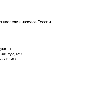
го наследия народов России.
кументы
 2016 года, 12:00
n.ru/d/51703