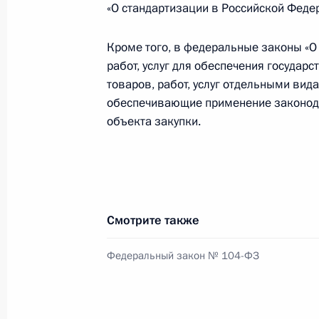
«О стандартизации в Российской Феде
В Налоговый кодекс внесены изме
Кроме того, в федеральные законы «О 
углеводородного сырья
работ, услуг для обеспечения государс
товаров, работ, услуг отдельными вид
6 апреля 2016 года, 09:40
обеспечивающие применение законода
объекта закупки.
Внесены изменения в статью 162 ч
6 апреля 2016 года, 09:30
Смотрите также
Увеличено число мировых судей и к
Федеральный закон № 104-ФЗ
Мордовия
6 апреля 2016 года, 09:20