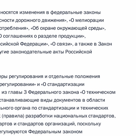
носятся изменения в федеральные законы
асности дорожного движения», «О мелиорации
оженном тарифе
потребления», «Об охране окружающей среды»,
О соглашениях о разделе продукции»,
ийской Федерации», «О связи», а также в Закон
ругие законодательные акты Российской
рактной системе в сфере закупок для
ниципальных нужд в Крыму и Севастополе
ры регулирования и отдельные положения
регулировании» и «О стандартизации
, из главы 3 Федерального закона «О техническом
устанавливающие виды документов в области
нения, направленные на совершенствование
ьного органа по стандартизации и технических
к (правила) разработки национальных стандартов,
ртов и стандартов организаций, поскольку
регулируются Федеральным законом