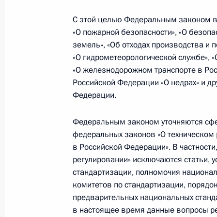
С этой целью Федеральным законом в
«О пожарной безопасности», «О безоп
Внесены изменения в закон о там
земель», «Об отходах производства и 
6 апреля 2016 года, 10:10
«О гидрометеорологической службе», «
«О железнодорожном транспорте в Росс
Российской Федерации «О недрах» и д
Федерации.
Внесены изменения в закон о конт
обеспечения государственных и му
Федеральным законом уточняются сфе
6 апреля 2016 года, 10:00
федеральных законов «О техническом 
в Российской Федерации». В частности
регулировании» исключаются статьи, 
В Налоговый кодекс внесены изме
стандартизации, полномочия национал
администрирования акцизов
комитетов по стандартизации, порядо
предварительных национальных станда
6 апреля 2016 года, 09:45
в настоящее время данные вопросы 