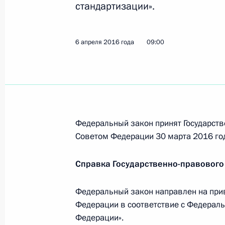
стандартизации».
6 апреля 2016 года, 12:00
6 апреля 2016 года
09:00
Распоряжение о государственной п
неправительственных организаций
6 апреля 2016 года, 10:30
Федеральный закон принят Государств
Внесены изменения в Налоговый к
Советом Федерации 30 марта 2016 го
6 апреля 2016 года, 10:15
Справка Государственно-правового
Федеральный закон направлен на при
Внесены изменения в закон о сре
Федерации в соответствие с Федераль
6 апреля 2016 года, 10:10
Федерации».