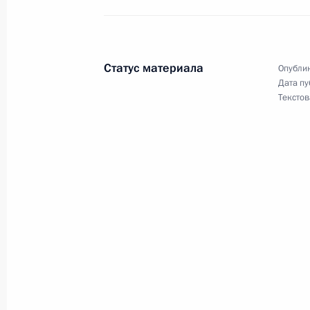
Внесены изменения в закон об объ
6 апреля 2016 года, 09:15
Статус материала
Опублик
Дата пу
Текстов
Внесены изменения в Кодекс админ
6 апреля 2016 года, 09:10
Внесены изменения в отдельные з
стандартизации
6 апреля 2016 года, 09:00
5 апреля 2016 года, вторник