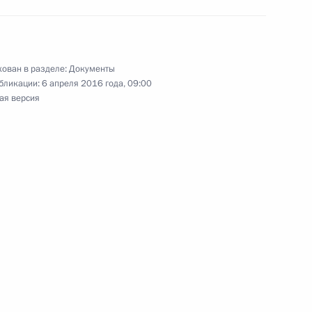
ектах культурного наследия народов России
ован в разделе:
Документы
бликации:
6 апреля 2016 года, 09:00
ая версия
истративного судопроизводства
аконодательные акты по вопросам