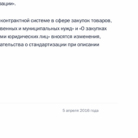
рации».
нения, касающиеся классификации запасов
контрактной системе в сфере закупок товаров,
твенных и муниципальных нужд» и «О закупках
ами юридических лиц» вносятся изменения,
тельства о стандартизации при описании
асти второй Налогового кодекса
оличество судебных участков в Республике
5 апреля 2016 года