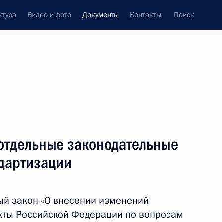
ктура
Видео и фото
Документы
Контакты
Поиск
 документов
Конституция России
апрель, 2016
ть следующие материалы
ю состава президиума Госсовета
отдельные законодательные
ндартизации
ый закон «О внесении изменений
акты Российской Федерации по вопросам
История Отечества»