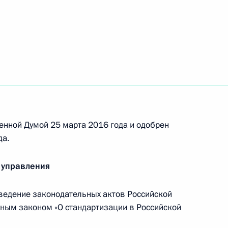
оддержке ряда некоммерческих
енной Думой 25 марта 2016 года и одобрен
одекс
да.
 управления
ведение законодательных актов Российской
дствах массовой информации
ным законом «О стандартизации в Российской