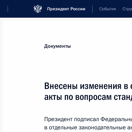
Президент России
События
Стру
Новости
Поручения Президента
Банк
Документы
Показа
Владимир Путин осуществил ротаци
Внесены изменения в 
7 апреля 2016 года, 10:30
акты по вопросам ста
6 апреля 2016 года, среда
Президент подписал Федеральн
в отдельные законодательные 
Подписан Указ о создании фонда «