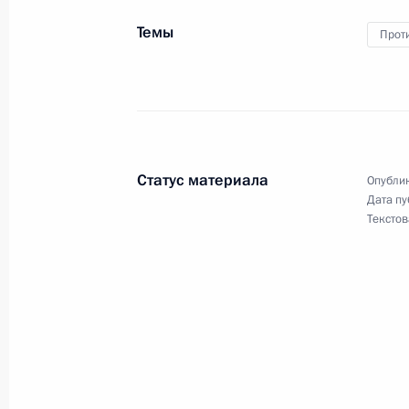
5 апреля 2016 года, 18:35
Темы
Прот
Виктор Золотов назначен главой 
5 апреля 2016 года, 18:30
Статус материала
Опублик
Дата пу
4 апреля 2016 года, понедельник
Текстов
Указ о руководителе Федерального
4 апреля 2016 года, 14:20
Указ о Федеральном архивном аген
4 апреля 2016 года, 14:15