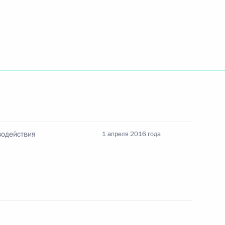
роекты о национальной гвардии и изменениях
 Госнаркоконтроля и миграционной службы
водействия
1 апреля 2016 года
жбе войск национальной гвардии
янных членов Совета Безопасности