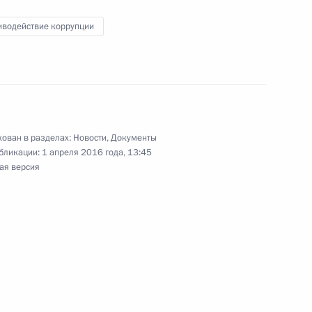
иводействие коррупции
национальной гвардии
ован в разделах:
Новости
,
Документы
бликации:
1 апреля 2016 года, 13:45
ая версия
 архивного агентства
тстве