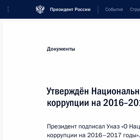
Президент России
События
Стру
Новости
Поручения Президента
Банк
Документы
Показа
Президент внёс в Госдуму законопр
Утверждён Национальн
с передачей функций Госнаркоконт
коррупции на 2016–20
России
5 апреля 2016 года, 20:15
Президент подписал Указ «О На
коррупции на 2016–2017 годы»