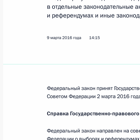
предпринимателей и закон о безоп
в отдельные законодательные а
и референдумах и иные законод
9 марта 2016 года, 14:25
9 марта 2016 года
14:15
Внесены изменения в отдельные за
памяти жертв политических репрес
9 марта 2016 года, 14:20
Федеральный закон принят Государств
Подписан закон, направленный на
Советом Федерации 2 марта 2016 года
о выборах и референдумах
9 марта 2016 года, 14:15
Справка Государственно-правового
Федеральный закон направлен на сов
Федерации о выборах и референдумах