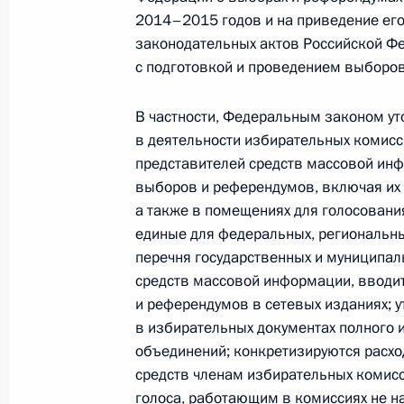
Внесены изменения в закон об осн
2014–2015 годов и на приведение его
о выборах депутатов Госдумы
законодательных актов Российской Ф
9 марта 2016 года, 14:10
с подготовкой и проведением выборо
В частности, Федеральным законом ут
Внесены изменения в Кодекс об а
в деятельности избирательных комисс
представителей средств массовой и
9 марта 2016 года, 14:05
выборов и референдумов, включая их 
а также в помещениях для голосовани
единые для федеральных, региональн
В Кодекс об административных пр
перечня государственных и муниципа
размера административного штра
средств массовой информации, вводи
и референдумов в сетевых изданиях; 
9 марта 2016 года, 14:00
в избирательных документах полного 
объединений; конкретизируются расхо
средств членам избирательных комис
В Налоговый кодекс внесены измен
голоса, работающим в комиссиях не н