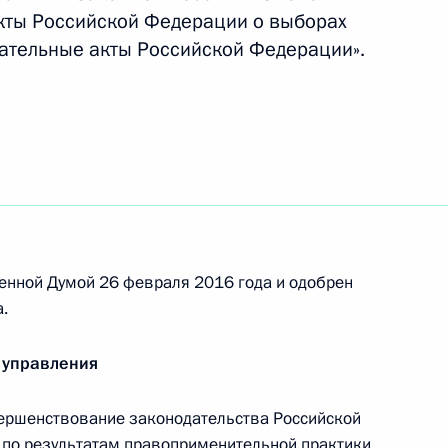
асности объектов ТЭК
кты Российской Федерации о выборах
ательные акты Российской Федерации».
конодательные акты в связи с увековечением
сий
енной Думой 26 февраля 2016 года и одобрен
 совершенствование законодательства
.
 управления
ершенствование законодательства Российской
 по результатам правоприменительной практики