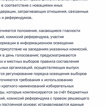
овных гарантиях избирательных прав и закон
 в соответствие с новациями иных
едерации, затрагивающих отношения, связанные
в и референдумов.
очняются положения, касающиеся гласности
дминистративных правонарушениях
ий, комиссий референдума, участия
нформации в информационном освещении
присутствие на заседаниях указанных комиссий,
я в день голосования; предусматриваются
ых и местных выборов правила составления
авонарушениях внесены изменения, касающиеся
льных организаций, осуществляющих выпуск
фа
тся регулирование порядка освещения выборов
уточняются требования к использованию
и краткого наименований избирательных
ды, которые компенсируются за счёт бюджетных
сий, комиссий референдума с правом решающего
ения, направленные на установление
а постоянной основе; устанавливаются единые