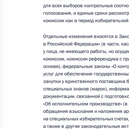
госпошлины за регистрацию аэрод
для всех выборов контрольные соотно
голосования, и единые сроки рассмот
9 марта 2016 года, 13:55
комиссии как в период избирательной 
Отдельные изменения вносятся в Зако
Внесены изменения в закон о собр
в Российской Федерации» (в части, ка
и пикетированиях
у лица, не имеющего работы, но осущ
9 марта 2016 года, 13:50
комиссии, комиссии референдума с пр
основе), федеральные законы «О контр
услуг для обеспечения государственны
закупки у единственного поставщика 
Внесены изменения в статью 1174 
специальных знаков (марок), информа
9 марта 2016 года, 13:45
документации, связанной с подготовк
«Об исполнительном производстве» (в
обращения взыскания и наложения ар
на специальных избирательных счетах
Внесены изменения в закон об ис
а также в другие законодательные ак