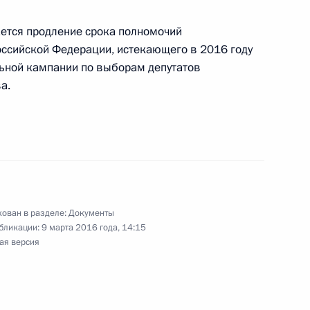
ется продление срока полномочий
ссийской Федерации, истекающего в 2016 году
числении времени
льной кампании по выборам депутатов
а.
числении времени
ован в разделе:
Документы
бликации:
9 марта 2016 года, 14:15
язательном страховании гражданской
ая версия
го объекта