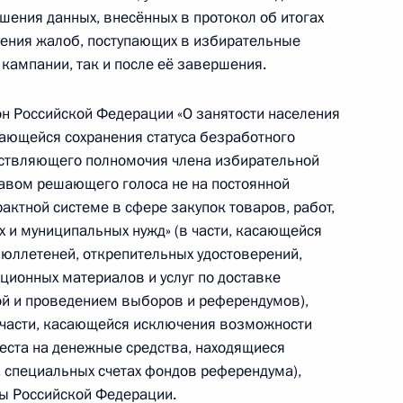
ромов и вертодромов
шения данных, внесённых в протокол об итогах
рения жалоб, поступающих в избирательные
кампании, так и после её завершения.
н Российской Федерации «О занятости населения
аниях, митингах, демонстрациях, шествиях
сающейся сохранения статуса безработного
ествляющего полномочия члена избирательной
авом решающего голоса не на постоянной
актной системе в сфере закупок товаров, работ,
х и муниципальных нужд» (в части, касающейся
бюллетеней, открепительных удостоверений,
части третьей Гражданского кодекса
ционных материалов и услуг по доставке
ой и проведением выборов и референдумов),
 части, касающейся исключения возможности
еста на денежные средства, находящиеся
, специальных счетах фондов референдума),
числении времени
ты Российской Федерации.