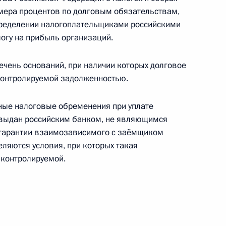
мера процентов по долговым обязательствам,
й высших офицеров, специальных званий
пределении налогоплательщиками российскими
и высших специальных званий
огу на прибыль организаций.
чень оснований, при наличии которых долговое
контролируемой задолженностью.
ные налоговые обременения при уплате
вой исполняющей обязанности губернатора
ит выдан российским банком, не являющимся
гарантии взаимозависимого с заёмщиком
еляются условия, при которых такая
 контролируемой.
ского края