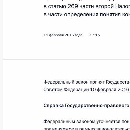
в статью 269 части второй Нал
в части определения понятия к
27 февраля 2016 года, суббота
Рашид Темрезов назначен временн
15 февраля 2016 года
17:15
Черкесской Республики
27 февраля 2016 года, 13:25
26 февраля 2016 года, пятница
Федеральный закон принят Государств
Советом Федерации 10 февраля 2016 
Сергей Горьков назначен председ
26 февраля 2016 года, 10:00
Справка Государственно-правового
Федеральным законом уточняется поня
20 февраля 2016 года, суббота
применяемое в рамках законодательст