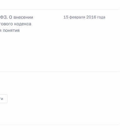
-ФЗ. О внесении
15 февраля 2016 года
гового кодекса
я понятия
ниторингу и анализу правоприменительной
ства
ги
к
нения в части налогообложения прибыли