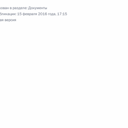
паний
ован в разделе:
Документы
бликации:
15 февраля 2016 года, 17:15
ая версия
те населения и территорий от чрезвычайных
го характера
шение валютного законодательства
декс в части определения понятия