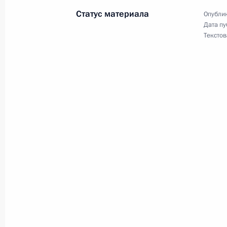
контролируемых иностранных ком
Статус материала
Опублик
15 февраля 2016 года, 17:30
Дата пу
Текстов
Внесены изменения в закон о защи
ситуаций природного и техногенно
15 февраля 2016 года, 17:25
Уточнена ответственность за нару
15 февраля 2016 года, 17:20
Внесены изменения в Налоговый ко
контролируемой задолженности