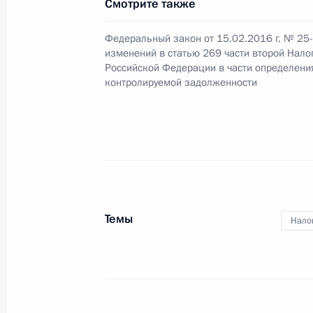
Смотрите также
Федеральный закон от 15.02.2016 г. № 25
Главе Карелии объявлен выговор
изменений в статью 269 части второй Нало
17 февраля 2016 года, 10:00
Российской Федерации в части определени
контролируемой задолженности
16 февраля 2016 года, вторник
Образована рабочая группа по мо
практики в сфере предприниматель
16 февраля 2016 года, 19:00
Темы
Нало
15 февраля 2016 года, понедельни
В Налоговый кодекс внесены изме