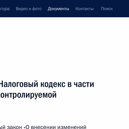
ктура
Видео и фото
Документы
Контакты
Поиск
 документов
Конституция России
февраль, 2016
ть следующие материалы
к акцизов на бензин и дизтопливо
Налоговый кодекс в части
контролируемой
в приватизации до 1 марта 2017 года
ый закон «О внесении изменений