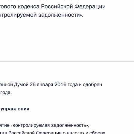
огового кодекса Российской Федерации
онтролируемой задолженности».
о исполняющим обязанности главы Карачаево-
енной Думой 26 января 2016 года и одобрен
года.
ателем Внешэкономбанка
 управления
тие «контролируемая задолженность»,
ва Российской Федерации о налогах и сборах