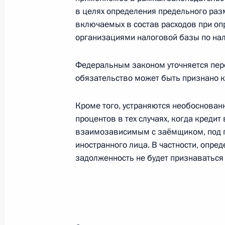
в целях определения предельного раз
Указ о присвоении воинских звани
включаемых в состав расходов при о
высшего начальствующего состава 
организациями налоговой базы по нал
20 февраля 2016 года, 15:15
Федеральным законом уточняется пере
обязательство может быть признано 
17 февраля 2016 года, среда
Кроме того, устраняются необоснован
Указ о назначении Натальи Ждано
процентов в тех случаях, когда кред
Забайкальского края
взаимозависимым с заёмщиком, под 
иностранного лица. В частности, опред
17 февраля 2016 года, 20:35
задолженность не будет признаваться
Принята отставка главы Забайкаль
17 февраля 2016 года, 10:05