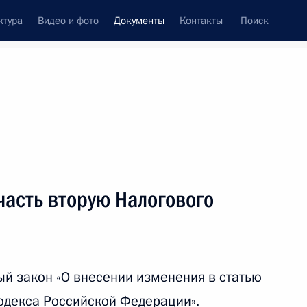
ктура
Видео и фото
Документы
Контакты
Поиск
 документов
Конституция России
декабрь, 2015
ть следующие материалы
разовании
асть вторую Налогового
декс и Гражданский кодекс
й закон «О внесении изменения в статью
кодекса Российской Федерации».