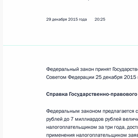
29 декабря 2015 года
20:25
Внесены изменения в Лесной кодек
от вредных организмов
30 декабря 2015 года, 14:50
Федеральный закон принят Государств
Внесены изменения в закон об авт
Советом Федерации 25 декабря 2015 
30 декабря 2015 года, 14:45
Справка Государственно-правового
Подписан закон о присвоении горо
Федеральным законом предлагается с 
Циолковский
рублей до 7 миллиардов рублей велич
налогоплательщиком за три года, дос
30 декабря 2015 года, 14:40
применения налогоплательщиком зая