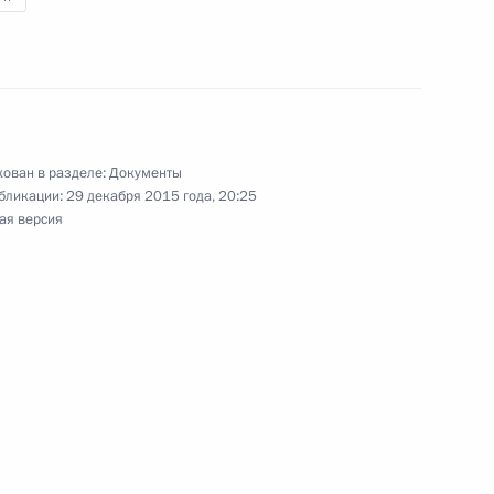
ктронной подписи
ован в разделе:
Документы
ужденных переселенцах
бликации:
29 декабря 2015 года, 20:25
ая версия
иводействии легализации доходов, полученных
нения, устанавливающие запрет на розничную