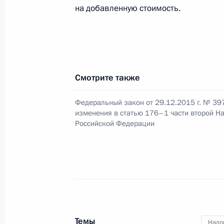
на добавленную стоимость.
В законодательство внесены измен
страдающих ВИЧ, на пребывание и
30 декабря 2015 года, 14:35
Смотрите также
Федеральный закон от 29.12.2015 г. № 39
Подписан закон о ратификации со
изменения в статью 176–1 части второй Н
о поощрении и взаимной защите 
Российской Федерации
30 декабря 2015 года, 14:30
Внесены изменения в закон о конт
30 декабря 2015 года, 14:25
Темы
Нало