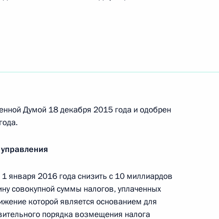
с в части регулирования защиты лесов
енной Думой 18 декабря 2015 года и одобрен
омобильных дорогах и дорожной деятельности
года.
 управления
ду в Амурской области наименования
1 января 2016 года снизить с 10 миллиардов
ину совокупной суммы налогов, уплаченных
тижение которой является основанием для
вительного порядка возмещения налога