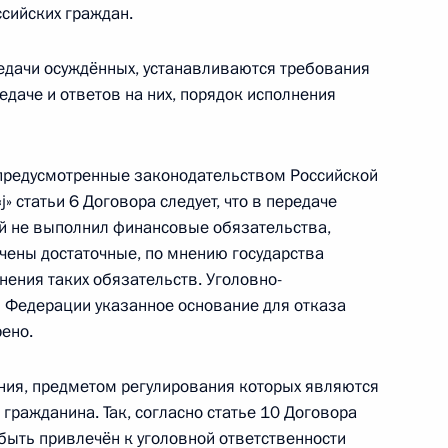
ссийских граждан.
ческий» отнесён к особо ценным объектам
едачи осуждённых, устанавливаются требования
даче и ответов на них, порядок исполнения
 предусмотренные законодательством Российской
стителем управляющего делами Президента –
j» статьи 6 Договора следует, что в передаче
го управления
й не выполнил финансовые обязательства,
чены достаточные, по мнению государства
нения таких обязательств. Уголовно-
 Федерации указанное основание для отказа
ено.
роект о ратификации Договора между Россией
ния, предметом регулирования которых являются
ждённых к лишению свободы
гражданина. Так, согласно статье 10 Договора
быть привлечён к уголовной ответственности