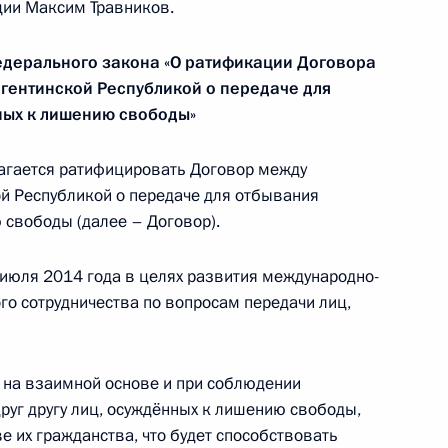
ции Максим Травников.
едерального закона «О ратификации Договора
ьного совета НИЦ «Курчатовский институт»
гентинской Республикой о передаче для
ных к лишению свободы»
агается ратифицировать Договор между
й Республикой о передаче для отбывания
 лиц, проявивших выдающиеся способности
 свободы (далее – Договор).
 июля 2014 года в целях развития международно-
го сотрудничества по вопросам передачи лиц,
нального исследовательского центра
 на взаимной основе и при соблюдении
руг другу лиц, осуждённых к лишению свободы,
е их гражданства, что будет способствовать