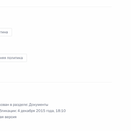
еральном бюджете на 2015 год и на плановый
нтина
няя политика
 Налогового кодекса
ован в разделе:
Документы
бликации:
4 декабря 2015 года, 18:10
док расчёта базового значения единицы
ая версия
 налоговой ставки