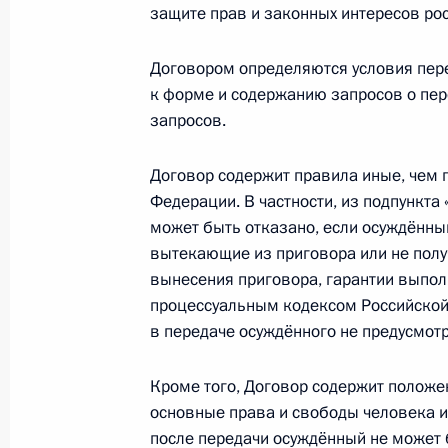
защите прав и законных интересов ро
Музей-заповедник «Херсонес Таври
культурного наследия
Договором определяются условия пер
7 декабря 2015 года, 18:00
к форме и содержанию запросов о пере
запросов.
Договор содержит правила иные, чем
Константин Котенко назначен заме
Федерации. В частности, из подпункта «
начальником Главного медицинско
может быть отказано, если осуждённы
7 декабря 2015 года, 17:50
вытекающие из приговора или не полу
вынесения приговора, гарантии выпол
процессуальным кодексом Российской
в передаче осуждённого не предусмотр
4 декабря 2015 года, пятница
Президент внёс в Госдуму законоп
Кроме того, Договор содержит положе
и Аргентиной о передаче лиц, осу
основные права и свободы человека и 
после передачи осуждённый не может 
4 декабря 2015 года, 18:10