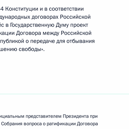
едставлена Совету Федерации для назначения
84 Конституции и в соответствии
а
дународных договорах Российской
с в Государственную Думу проект
кации Договора между Российской
публикой о передаче для отбывания
ишению свободы».
Договор между Россией и Южной Осетией
ия лиц, осуждённых к лишению свободы
н к особо ценным объектам культурного
ициальным представителем Президента при
 Собрания вопроса о ратификации Договора