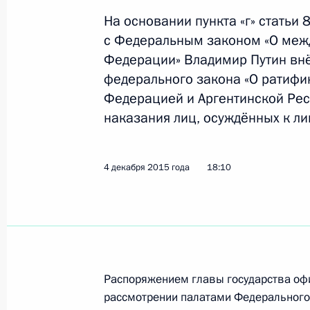
Кандидатура Андрея Рыженкова пр
На основании пункта «г» статьи 
на должность судьи Верховного Суд
с Федеральным законом «О меж
8 декабря 2015 года, 10:40
Федерации» Владимир Путин внё
федерального закона «О ратифи
Федерацией и Аргентинской Рес
наказания лиц, осуждённых к л
В Госдуму на ратификацию внесён 
о передаче для отбывания наказан
8 декабря 2015 года, 10:30
4 декабря 2015 года
18:10
7 декабря 2015 года, понедельник
Музей обороны Севастополя отнесё
наследия народов России
Распоряжением главы государства оф
рассмотрении палатами Федерального
7 декабря 2015 года, 19:00