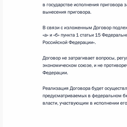
в государстве исполнения приговора 
вынесения приговора.
Указ об увековечении памяти Евге
В связи с изложенным Договор подлеж
4 декабря 2015 года, 13:30
«а» и «б» пункта 1 статьи 15 Федерал
Российской Федерации».
Договор не затрагивает вопросы, ре
28 ноября 2015 года, суббота
экономическом союзе, и не противор
Указ о мерах по обеспечению наци
Федерации.
граждан России от преступных и и
специальных экономических мер в
Реализация Договора будет осуществл
предусматриваемых в федеральном б
28 ноября 2015 года, 20:15
власти, участвующим в исполнении ег
Указ о приёме в гражданство Росс