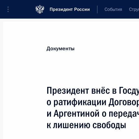
Президент России
События
Стру
Новости
Поручения Президента
Банк
Документы
Показа
8 декабря 2015 года, вторник
Президент внёс в Госд
Кандидатура Михаила Жубрина пре
о ратификации Догово
на должность судьи Верховного Суд
и Аргентиной о переда
8 декабря 2015 года, 10:50
к лишению свободы