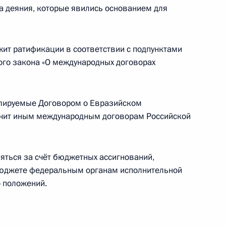
за деяния, которые явились основанием для
ния Примакова
ит ратификации в соответствии с подпунктами
ьного закона «О международных договорах
гулируемые Договором о Евразийском
ечит иным международным договорам Российской
ональной безопасности России и защите
ных противоправных действий и о применении
 отношении Турции
яться за счёт бюджетных ассигнований,
юджете федеральным органам исполнительной
о положений.
ийской Федерации