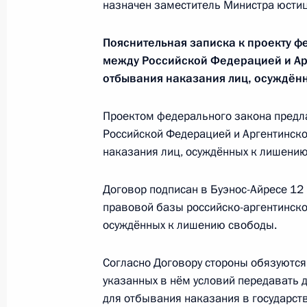
назначен заместитель Министра юсти
Пояснительная записка к проекту ф
Подписан Указ о членах наблюдател
между Российской Федерацией и Ар
7 декабря 2015 года, 18:50
отбывания наказания лиц, осуждён
Проектом федерального закона предл
Российской Федерацией и Аргентинско
Указ о государственной поддержке
наказания лиц, осуждённых к лишению
7 декабря 2015 года, 18:40
Договор подписан в Буэнос-Айресе 12
правовой базы российско-аргентинско
Подписан Указ о президенте Нацио
осуждённых к лишению свободы.
«Курчатовский институт»
Согласно Договору стороны обязуются
7 декабря 2015 года, 18:30
указанных в нём условий передавать д
для отбывания наказания в государств