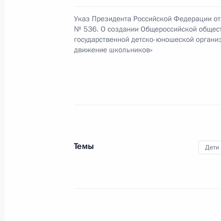
4 ноября 2015 года, 18:00
Указ Президента Российской Федерации от 
№ 536. О создании Общероссийской общес
государственной детско-юношеской органи
Внесены изменения в отдельные ст
движение школьников»
правонарушениях
4 ноября 2015 года, 17:50
В законодательство внесены измен
коррупции
Темы
Дети
4 ноября 2015 года, 17:40
Внесены изменения в закон о гара
в референдуме