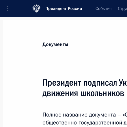
Президент России
События
Стру
Новости
Поручения Президента
Банк
Документы
Показа
4 ноября 2015 года, среда
Президент подписал Ук
Концепция «Русская школа за рубе
движения школьников
4 ноября 2015 года, 19:00
Полное название документа – «
общественно-государственной 
Внесено изменение в закон о физич