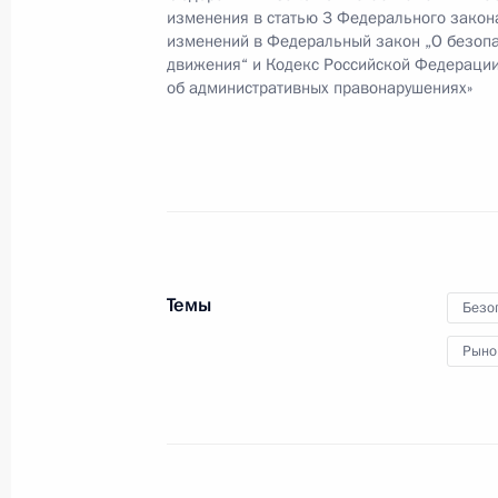
8 июня 2015 года, 13:50
изменения в статью 3 Федерального закон
изменений в Федеральный закон „О безоп
движения“ и Кодекс Российской Федераци
об административных правонарушениях»
Василий Голубев назначен времен
Ростовской области
8 июня 2015 года, 12:20
5 июня 2015 года, пятница
Темы
Безоп
Подписан Указ об исполняющем обя
Алания
Рыно
5 июня 2015 года, 10:00
25 мая 2015 года, понедельник