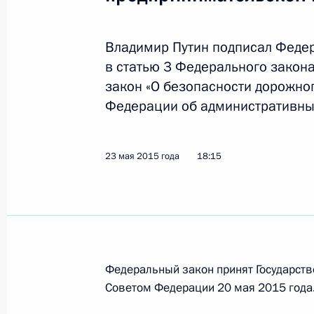
Владимир Путин подписал Феде
Подписан закон, совершенствующи
в статью 3 Федерального закон
контролируемых иностранных ком
закон «О безопасности дорожно
8 июня 2015 года, 16:50
Федерации об административны
Подписан закон, предусматривающ
23 мая 2015 года
18:15
судебных участков
8 июня 2015 года, 16:40
Подписан закон о ратификации Пр
Федеральный закон принят Государств
о предоставлении Правительству В
Советом Федерации 20 мая 2015 года
8 июня 2015 года, 16:35