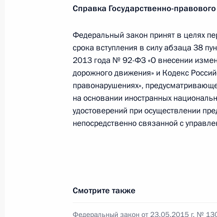
Справка Государственно-правового
Федеральный закон принят в целях пер
Внесены изменения в закон о защ
срока вступления в силу абзаца 38 пун
в банках на территории Крыма и С
2013 года № 92-ФЗ «О внесении изме
8 июня 2015 года, 16:30
дорожного движения» и Кодекс Росси
правонарушениях», предусматривающе
на основании иностранных националь
удостоверений при осуществлении пре
Подписан закон о ратификации со
непосредственно связанной с управле
развития
8 июня 2015 года, 14:00
Внесены изменения в Федеральный
Смотрите также
Суде
Федеральный закон от 23.05.2015 г. № 13