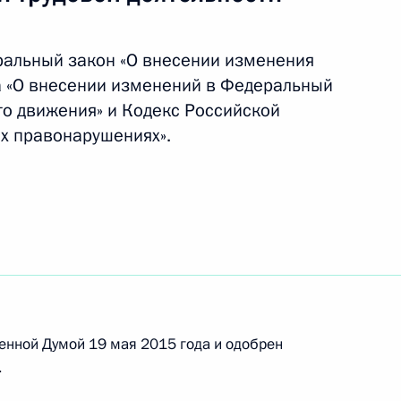
ральный закон «О внесении изменения
й порядок налогообложения прибыли
а «О внесении изменений в Федеральный
паний
го движения» и Кодекс Российской
х правонарушениях».
ий создание на территории Крыма 100
отокола о внесении изменений в Соглашение
енной Думой 19 мая 2015 года и одобрен
енесуэлы государственного кредита
.