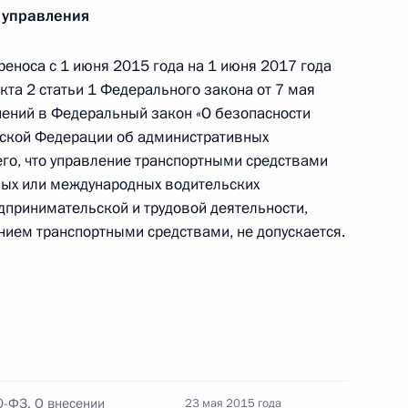
 управления
еноса с 1 июня 2015 года на 1 июня 2017 года
ите интересов граждан, имеющих вклады
кта 2 статьи 1 Федерального закона от 7 мая
евастополя
нений в Федеральный закон «О безопасности
йской Федерации об административных
го, что управление транспортными средствами
ных или международных водительских
дпринимательской и трудовой деятельности,
глашения о Российско-Кыргызском Фонде
нием транспортными средствами, не допускается.
 конституционный закон о Конституционном
0-ФЗ. О внесении
23 мая 2015 года