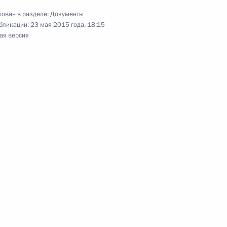
ован в разделе:
Документы
енно исполняющим обязанности главы
бликации:
23 мая 2015 года, 18:15
и
ая версия
но исполняющим обязанности губернатора
новационном центре «Сколково»