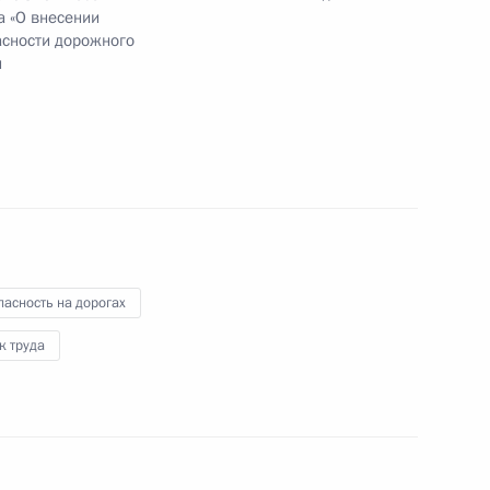
а «О внесении
асности дорожного
и
но исполняющим обязанности губернатора
асность на дорогах
занности Главы Республики Северная Осетия –
к труда