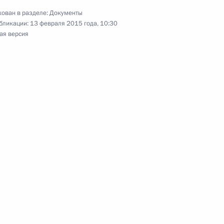
ий Президента для молодых учёных за 2014 год
ован в разделе:
Документы
бликации:
13 февраля 2015 года, 10:30
ая версия
льных государственных органов
овора между Россией и Индией о передаче лиц,