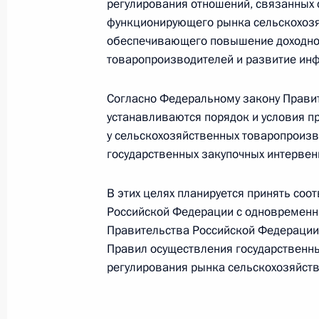
за обеспечением прав человека в 
регулирования отношений, связанных
функционирующего рынка сельскохозя
13 февраля 2015 года, 10:40
обеспечивающего повышение доходно
товаропроизводителей и развитие инф
Подписан закон, направленный н
Согласно Федеральному закону Прави
рынка сельскохозяйственной проду
устанавливаются порядок и условия п
у сельскохозяйственных товаропроизв
13 февраля 2015 года, 10:30
государственных закупочных интервенц
В этих целях планируется принять со
Подписан закон, направленный на 
Российской Федерации с одновременн
модернизации сельскохозяйственн
Правительства Российской Федерации 
13 февраля 2015 года, 10:20
Правил осуществления государственны
регулирования рынка сельскохозяйств
Подписан закон об особенностях п