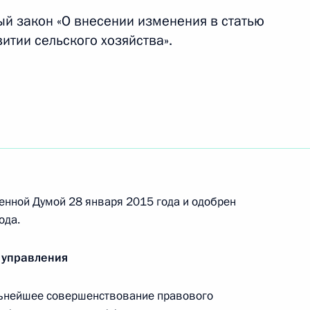
ращения контракта о прохождении службы
й закон «О внесении изменения в статью
итии сельского хозяйства».
дминистративных правонарушениях
ения, направленные на повышение уровня
енной Думой 28 января 2015 года и одобрен
ода.
 управления
 расширение общественного контроля
льнейшее совершенствование правового