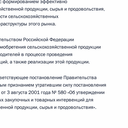
местах принудительного содержания
 с формированием эффективно
йственной продукции, сырья и продовольствия,
сти сельскохозяйственных
раструктуры этого рынка.
а формирование эффективно функционирующего
тельством Российской Федерации
кции и развитие его инфраструктуры
риобретения сельскохозяйственной продукции
одителей в процессе проведения
ий, а также реализации этой продукции.
ответствующее постановление Правительства
обеспечение технической и технологической
ым признанием утратившим силу постановления
ой техники
от 3 августа 2001 года № 580 «Об утверждении
х закупочных и товарных интервенций для
енной продукции, сырья и продовольствия».
равового регулирования отношений в области