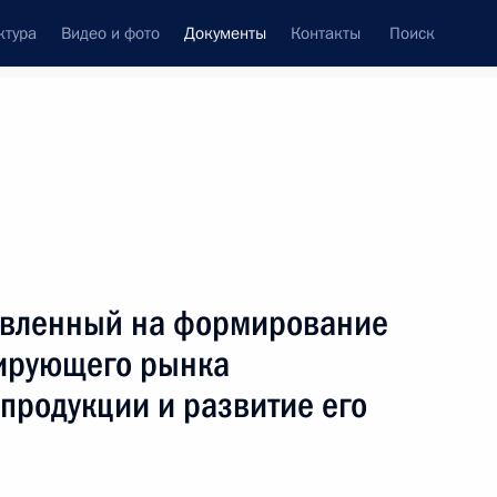
ктура
Видео и фото
Документы
Контакты
Поиск
 документов
Конституция России
февраль, 2015
ть следующие материалы
авленный на формирование
логической экспертизе
ирующего рынка
продукции и развитие его
ичения, связанные со службой в органах