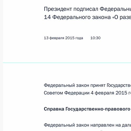
внутренних дел, и основания прек
Президент подписал Федеральны
13 февраля 2015 года, 13:00
14 Федерального закона «О разв
13 февраля 2015 года
10:30
Внесены изменения в Кодекс об а
13 февраля 2015 года, 12:50
В закон о полиции внесены измен
Федеральный закон принят Государств
соцзащиты работников полиции
Советом Федерации 4 февраля 2015 г
13 февраля 2015 года, 10:50
Справка Государственно-правового
Подписан закон, направленный на
Федеральный закон направлен на да