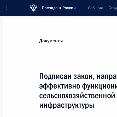
Президент России
События
Стру
Новости
Поручения Президента
Банк
Документы
Показа
13 февраля 2015 года, пятница
Подписан закон, напр
Внесены изменения в закон об эко
эффективно функцион
13 февраля 2015 года, 14:00
сельскохозяйственной 
инфраструктуры
Подписан закон, уточняющий огран