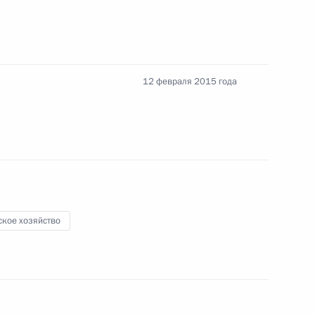
стополе
12 февраля 2015 года
ороне
сии по экспортному контролю
ское хозяйство