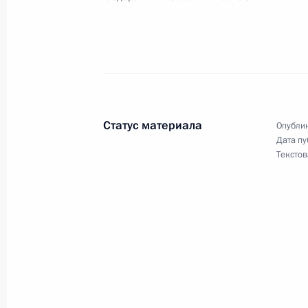
31 июля 2014 года, 17:50
Указ об атамане Забайкальского в
31 июля 2014 года, 17:40
Статус материала
Опублик
Дата пу
Текстов
Принята отставка губернатора Алт
31 июля 2014 года, 17:30
28 июля 2014 года, понедельник
Подписан Указ об использовании г
28 июля 2014 года, 13:15