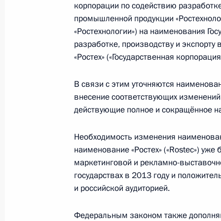
корпорации по содействию разработке
11 августа 2014 года, понедельник
промышленной продукции «Ростехнолог
Подписан Указ о продаже акций «
«Ростехнологии») на наименования Го
разработке, производству и экспорту
11 августа 2014 года, 14:10
«Ростех» («Государственная корпорация 
В связи с этим уточняются наименова
Подписан Указ о гарантиях распро
внесение соответствующих изменений
России
действующие полное и сокращённое н
11 августа 2014 года, 14:00
Необходимость изменения наименован
наименование «Ростех» («Rostec») уже
маркетинговой и рекламно-выставочно
6 августа 2014 года, среда
государствах в 2013 году и положите
Указ о применении отдельных спец
и российской аудиторией.
обеспечения безопасности Россий
Федеральным законом также дополняю
6 августа 2014 года, 18:50