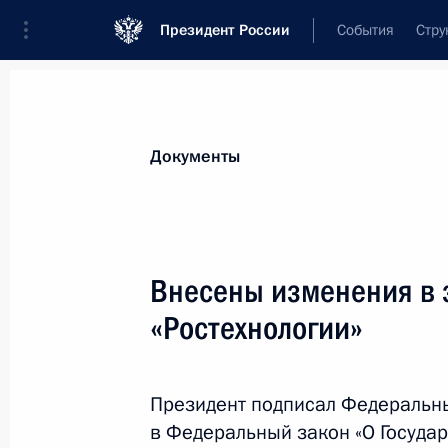
Президент России
События
Стру
Новости
Поручения Президента
Банк
Документы
Показа
18 августа 2014 года, понедельник
Внесены изменения в 
В Госдуму на ратификацию внесён 
«Ростехнологии»
лиц, осуждённых к лишению свобо
18 августа 2014 года, 17:10
Президент подписал Федеральн
в Федеральный закон «О Госуда