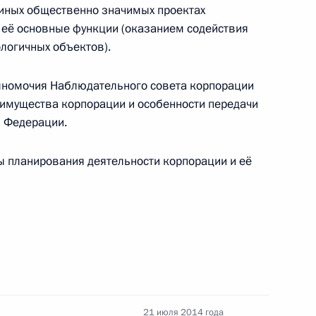
 иных общественно значимых проектах
и её основные функции (оказанием содействия
логичных объектов).
 государственных органах
лномочия Наблюдательного совета корпорации
 имущества корпорации и особенности передачи
й Федерации.
ом комитете
ы планирования деятельности корпорации и её
ктов о прохождении службы с сотрудниками
ой власти и продлении срока службы
21 июля 2014 года