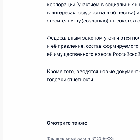
корпорации (участием в социальных и
в интересах государства и общества) 
строительству (созданию) высокотехно
Кадровые изменения в федеральных
Федеральным законом уточняются по
6 августа 2014 года, 17:30
и её правления, состав формируемого
ей имущественного взноса Российско
Кадровые изменения в Следственн
Кроме того, вводятся новые документ
6 августа 2014 года, 17:00
годовой отчётности.
31 июля 2014 года, четверг
Распоряжение о заключении контра
Смотрите также
федеральных органов исполнительн
сотрудникам этих органов
Федеральный закон № 259-ФЗ