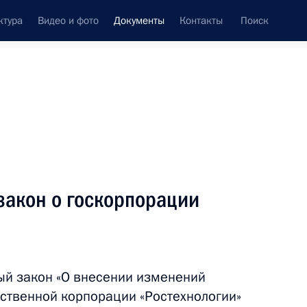
ктура
Видео и фото
Документы
Контакты
Поиск
 документов
Конституция России
август, 2014
ть следующие материалы
закон о госкорпорации
Договор между Россией и Вьетнамом о передаче
ды
ый закон «О внесении изменений
рственной корпорации «Ростехнологии»