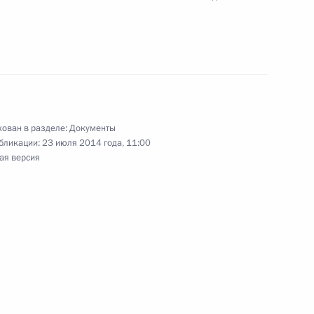
ойскового казачьего общества
ован в разделе:
Документы
бликации:
23 июля 2014 года, 11:00
ая версия
айского края Александра Карлина
ерба России на знаках ГТО