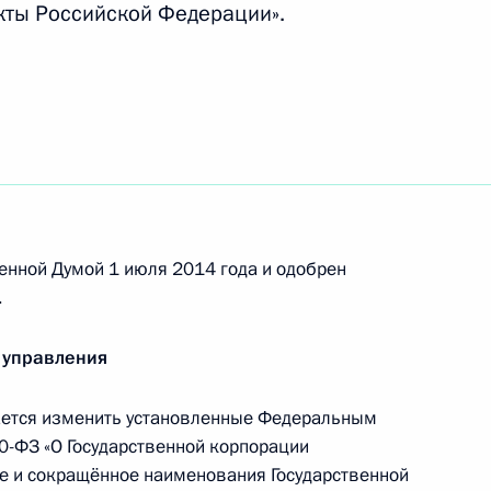
кты Российской Федерации».
кой десантно-штурмовой Черниговской
м Суворова
 из резервного фонда Президента
енной Думой 1 июля 2014 года и одобрен
.
 управления
исвоено почётное наименование
ется изменить установленные Федеральным
0-ФЗ «О Государственной корпорации
ное и сокращённое наименования Государственной