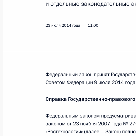
и отдельные законодательные а
Указ о награждении 76-й гвардейс
Краснознамённой дивизии ордено
18 августа 2014 года, 16:50
23 июля 2014 года
11:00
Распоряжение о выделении средств
18 августа 2014 года, 16:40
Федеральный закон принят Государств
Советом Федерации 9 июля 2014 года
12 августа 2014 года, вторник
Справка Государственно-правового
Московскому университету МВД пр
12 августа 2014 года, 15:30
Федеральным законом предусматрива
законом от 23 ноября 2007 года № 27
«Ростехнологии» (далее – Закон) пол