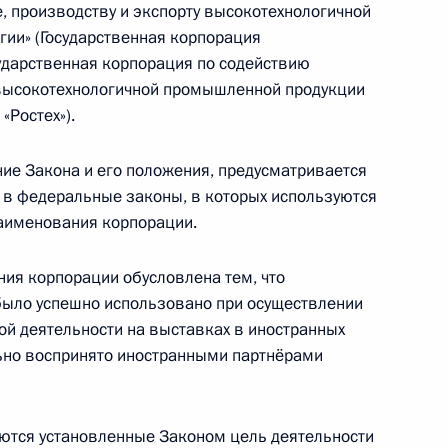
, производству и экспорту высокотехнологичной
ии» (Государственная корпорация
КОСМОС-ТВ»
сударственная корпорация по содействию
 высокотехнологичной промышленной продукции
«Ростех»).
ние Закона и его положения, предусматривается
странения теле- и радиоканалов на территории
 в федеральные законы, в которых используются
аименования корпорации.
ия корпорации обусловлена тем, что
 было успешно использовано при осуществлении
й деятельности на выставках в иностранных
льно воспринято иностранными партнёрами
иальных экономических мер в целях
ской Федерации
тся установленные Законом цель деятельности