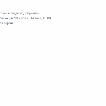
ован в разделе:
Документы
бликации:
23 июля 2014 года, 10:00
 государственных органах
ая версия
ом комитете
ктов о прохождении службы с сотрудниками
ой власти и продлении срока службы