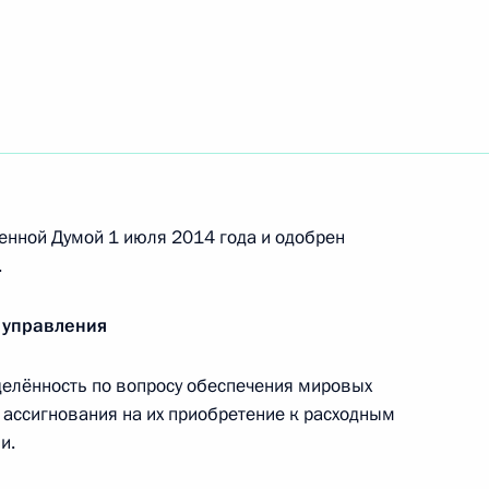
кой десантно-штурмовой Черниговской
м Суворова
 из резервного фонда Президента
енной Думой 1 июля 2014 года и одобрен
.
 управления
исвоено почётное наименование
делённость по вопросу обеспечения мировых
ассигнования на их приобретение к расходным
и.