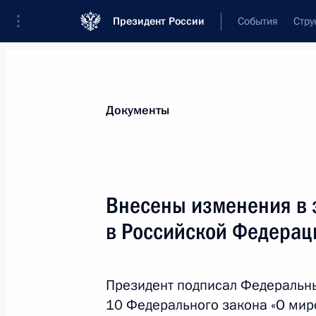
Президент России
События
Стру
Новости
Поручения Президента
Банк
Документы
Показа
18 августа 2014 года, понедельник
Внесены изменения в 
В Госдуму на ратификацию внесён 
в Российской Федерац
лиц, осуждённых к лишению свобо
18 августа 2014 года, 17:10
Президент подписал Федеральны
10 Федерального закона «О мир