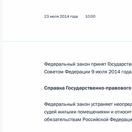
Указ о награждении 76-й гвардейс
Краснознамённой дивизии ордено
23 июля 2014 года
10:00
18 августа 2014 года, 16:50
Распоряжение о выделении средств
18 августа 2014 года, 16:40
Федеральный закон принят Государств
Советом Федерации 9 июля 2014 года
12 августа 2014 года, вторник
Справка Государственно-правового
Московскому университету МВД пр
Федеральный закон устраняет неопре
12 августа 2014 года, 15:30
судей жилыми помещениями и относит 
обязательствам Российской Федераци