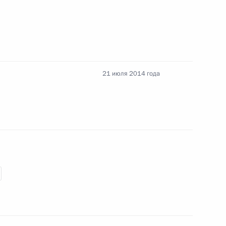
КОСМОС-ТВ»
21 июля 2014 года
странения теле- и радиоканалов на территории
иальных экономических мер в целях
ской Федерации