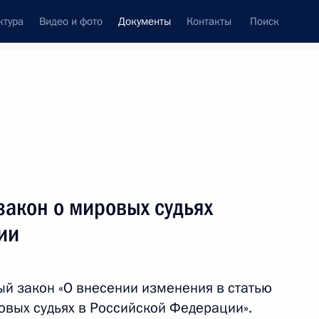
ктура
Видео и фото
Документы
Контакты
Поиск
 документов
Конституция России
август, 2014
ть следующие материалы
закон о мировых судьях
Договор между Россией и Вьетнамом о передаче
ии
ды
й закон «О внесении изменения в статью
овых судьях в Российской Федерации».