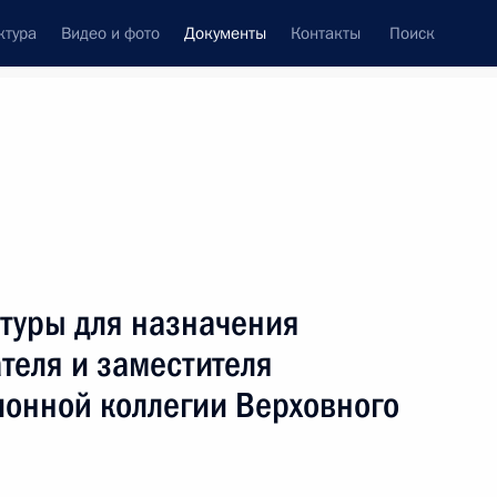
ктура
Видео и фото
Документы
Контакты
Поиск
 документов
Конституция России
июнь, 2014
ть следующие материалы
лиц, замещающих государственные должности
туры для назначения
вах
теля и заместителя
ионной коллегии Верховного
труда сотрудников МИДа