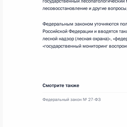
государственный лесопатологический 
Федерации новых субъектов
лесовосстановление и другие вопросы,
18 марта 2014 года, 16:00
Федеральным законом уточняются пол
Российской Федерации и вводятся так
лесной надзор (лесная охрана)», «фед
Владислав Меньщиков назначен на
«государственный мониторинг воспроиз
программ Президента
18 марта 2014 года, 13:05
Смотрите также
Распоряжение о подписании Догово
Федерацию
Федеральный закон № 27-ФЗ
18 марта 2014 года, 13:00