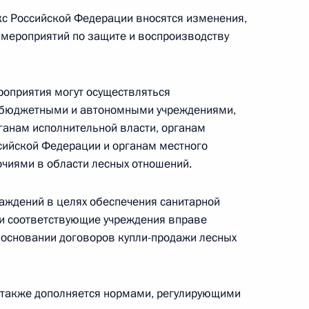
с Российской Федерации вносятся изменения,
мероприятий по защите и воспроизводству
Договор о принятии Республики Крым в состав
роприятия могут осуществляться
 бюджетными и автономными учреждениями,
нам исполнительной власти, органам
сийской Федерации и органам местного
чиями в области лесных отношений.
онституции Договора о принятии Республики
саждений в целях обеспечения санитарной
ами соответствующие учреждения вправе
 основании договоров купли-продажи лесных
цией и Республикой Крым о принятии
 также дополняется нормами, регулирующими
и Крым и образовании в составе Российской