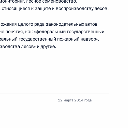
мониторинг, лесное семеноводство,
 относящиеся к защите и воспроизводству лесов.
ожения целого ряда законодательных актов
ие понятия, как «федеральный государственный
еральный государственный пожарный надзор»,
чальником Главного управления специальных
водства лесов» и другие.
ра о принятии Республики Крым в Российскую
12 марта 2014 года