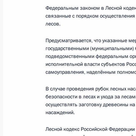
Федеральным законом в Лесной кодек
связанные с порядком осуществления 
На ратификацию в Госдуму внесён 
лесов.
Российской Федерации
Предусматривается, что указанные ме
19 марта 2014 года, 16:30
государственными (муниципальными)
подведомственными федеральным орга
исполнительной власти субъектов Рос
18 марта 2014 года, вторник
самоуправления, наделённым полномо
Запрос о проверке соответствия К
В случае проведения рубок лесных на
Крым в Российскую Федерацию
безопасности в лесах и ухода за лес
18 марта 2014 года, 17:00
осуществлять заготовку древесины на
насаждений.
Договор между Российской Федера
Лесной кодекс Российской Федерации
в Российскую Федерацию Республик