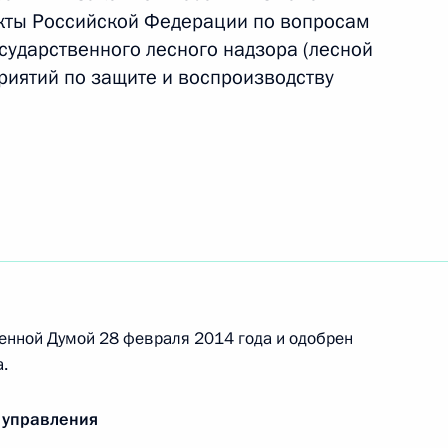
ов о прохождении ими военной службы
акты Российской Федерации по вопросам
сударственного лесного надзора (лесной
риятий по защите и воспроизводству
тополе Черноморского высшего военно-морского
дентского кадетского училища
ного конституционного закона о принятии
енной Думой 28 февраля 2014 года и одобрен
.
и Крым и образовании в составе России новых
 управления