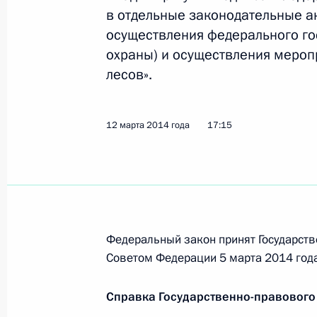
военнослужащих Крыма и документ
в отдельные законодательные 
осуществления федерального го
20 марта 2014 года, 14:10
охраны) и осуществления мероп
лесов».
Распоряжение о создании в Севас
училища и Севастопольского прези
12 марта 2014 года
17:15
20 марта 2014 года, 14:10
19 марта 2014 года, среда
В Госдуму внесён проект федераль
Федеральный закон принят Государств
Советом Федерации 5 марта 2014 года
в Российскую Федерацию Республик
субъектов
Справка Государственно-правового
19 марта 2014 года, 16:40