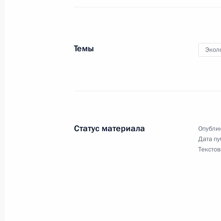
Президент уведомил Правительство
Госсовета Крыма и Заксобрания Се
и образовании новых субъектов
Темы
18 марта 2014 года, 10:10
Экол
Владимир Городецкий назначен вр
Новосибирской области
18 марта 2014 года, 09:45
Статус материала
Опублик
Дата пу
Текстов
Василий Юрченко освобождён от д
18 марта 2014 года, 09:40