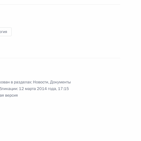
, Госдуму и Совет Федерации о предложениях
вастополя о принятии в Российскую Федерацию
огия
еменно исполняющим обязанности губернатора
ован в разделах:
Новости
,
Документы
бликации:
12 марта 2014 года, 17:15
ая версия
олжности губернатора Новосибирской области