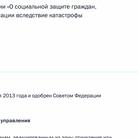
и «О социальной защите граждан,
 из резервного фонда Президента
иации вследствие катастрофы
й атлетике присвоен статус соревнования
я 2013 года и одобрен Советом Федерации
кодекс, уточняющие понятие залога
 управления
 кредите
анам, эвакуированным из зоны отчуждения или