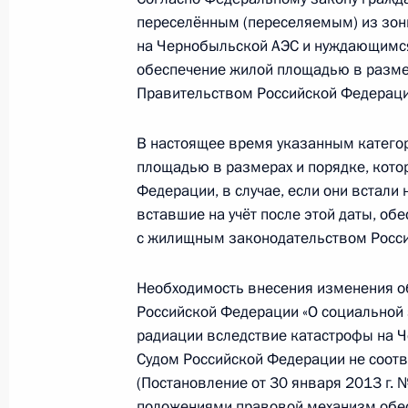
переселённым (переселяемым) из зоны
23 декабря 2013 года, 12:30
на Чернобыльской АЭС и нуждающимся
обеспечение жилой площадью в разме
Правительством Российской Федерации
Подписан закон об усилении ответ
и миграционного учёта
В настоящее время указанным катего
23 декабря 2013 года, 12:25
площадью в размерах и порядке, кот
Федерации, в случае, если они встали 
вставшие на учёт после этой даты, о
с жилищным законодательством Росс
Внесены изменения в законы о Гос
23 декабря 2013 года, 12:20
Необходимость внесения изменения обу
Российской Федерации «О социальной
радиации вследствие катастрофы на 
Внесены изменения в законы о дос
Судом Российской Федерации не соот
(Постановление от 30 января 2013 г. №
и госорганов, касающиеся размещ
положениями правовой механизм обе