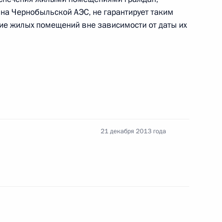
на Чернобыльской АЭС, не гарантирует таким
ие жилых помещений вне зависимости от даты их
низации деятельности многофункциональных
рственных и муниципальных услуг
21 декабря 2013 года
овных гарантиях избирательных прав граждан
ти за нарушения в сфере производства
в законодательство внесены изменения