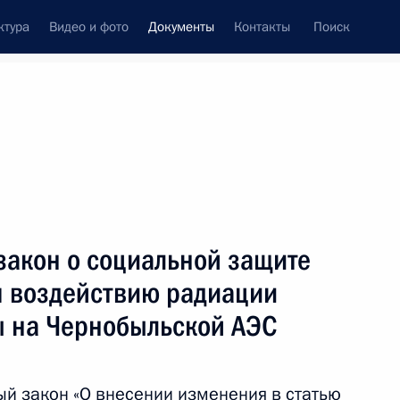
ктура
Видео и фото
Документы
Контакты
Поиск
 документов
Конституция России
декабрь, 2013
ть следующие материалы
закон о социальной защите
ия – ЕС
я воздействию радиации
ы на Чернобыльской АЭС
к
й закон «О внесении изменения в статью