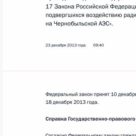
17 Закона Российской Федераци
Распоряжения о выделении средств
подвергшихся воздействию рад
23 декабря 2013 года, 12:50
на Чернобыльской АЭС».
23 декабря 2013 года
09:40
Международному турниру по тяжёло
на Кубок Президента
23 декабря 2013 года, 12:45
Федеральный закон принят 10 декабр
Внесены изменения в Гражданский 
18 декабря 2013 года.
23 декабря 2013 года, 12:40
Справка Государственно-правового
Подписан закон о потребительском
Согласно Федеральному закону гражд