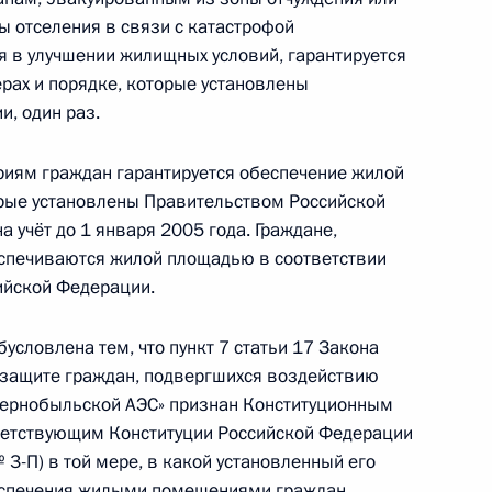
 отселения в связи с катастрофой
 в улучшении жилищных условий, гарантируется
рах и порядке, которые установлены
, один раз.
ственности за нарушение правил регистрации
риям граждан гарантируется обеспечение жилой
орые установлены Правительством Российской
на учёт до 1 января 2005 года. Граждане,
беспечиваются жилой площадью в соответствии
ийской Федерации.
ударственном флаге и Государственном гимне
словлена тем, что пункт 7 статьи 17 Закона
 защите граждан, подвергшихся воздействию
Чернобыльской АЭС» признан Конституционным
тупе к информации о деятельности судов
ветствующим Конституции Российской Федерации
 3-П) в той мере, в какой установленный его
ения информации о кадровом обеспечении
спечения жилыми помещениями граждан,