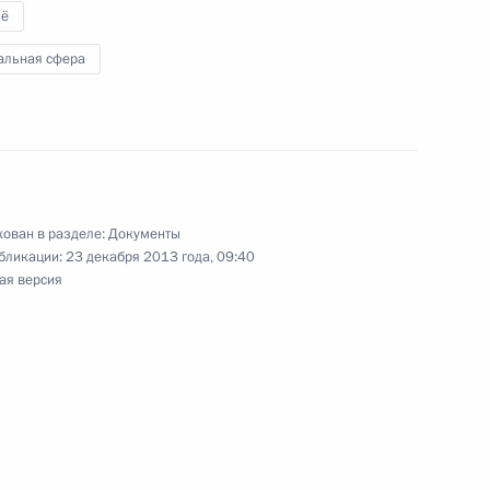
ё
альная сфера
кс Российской Федерации
ован в разделе:
Документы
 оптимизацию процесса взыскания недоимки
бликации:
23 декабря 2013 года, 09:40
ая версия
трафам
ения, касающиеся деятельности