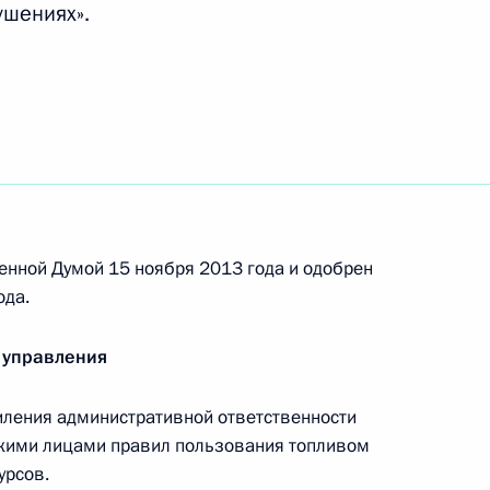
шениях».
щиеся правил пользования топливом и энергией
енной Думой 15 ноября 2013 года и одобрен
 15.25 КоАП
ода.
 управления
иления административной ответственности
и
кими лицами правил пользования топливом
урсов.