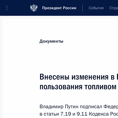
Президент России
События
Стру
Новости
Поручения Президента
Банк
Документы
Показа
Внесены изменения в закон об экс
Внесены изменения в 
2 декабря 2013 года, 10:20
пользования топливом
25 ноября 2013 года, понедельник
Владимир Путин подписал Феде
в статьи 7.19 и 9.11 Кодекса Р
Внесены изменения в законодатель