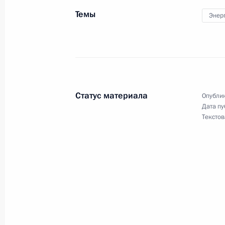
Темы
Энер
Внесено изменение в статью 28.4 
25 ноября 2013 года, 14:15
Статус материала
Опублик
Подписан закон о ратификации рос
Дата пу
российских захоронений в Турции и
Текстов
25 ноября 2013 года, 14:00
22 ноября 2013 года, пятница
В Госдуму на рассмотрение внесён
кандидатов в Верховный Суд