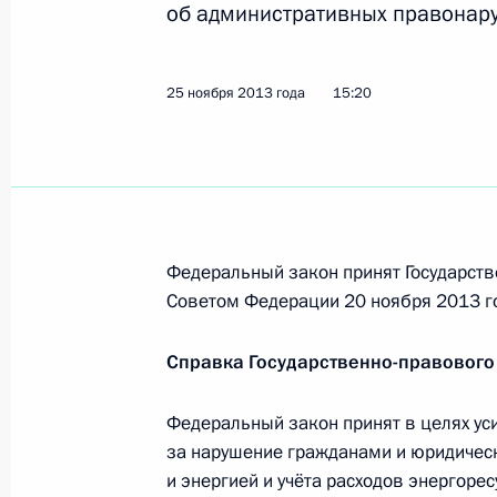
об административных правонару
граждан
25 ноября 2013 года, 15:30
25 ноября 2013 года
15:20
Внесены изменения в КоАП, касаю
25 ноября 2013 года, 15:20
Федеральный закон принят Государств
Внесены изменения в статьи 3.5 и
Советом Федерации 20 ноября 2013 г
25 ноября 2013 года, 15:10
Справка Государственно-правового
Федеральный закон принят в целях ус
Внесено изменение в закон о связ
за нарушение гражданами и юридичес
25 ноября 2013 года, 15:00
и энергией и учёта расходов энергорес