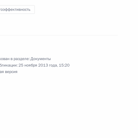
гоэффективность
КоАП
ован в разделе:
Документы
сийско-турецкого соглашения о местах
бликации:
25 ноября 2013 года, 15:20
 турецких – в России
ая версия
 проект федерального закона о порядке отбора