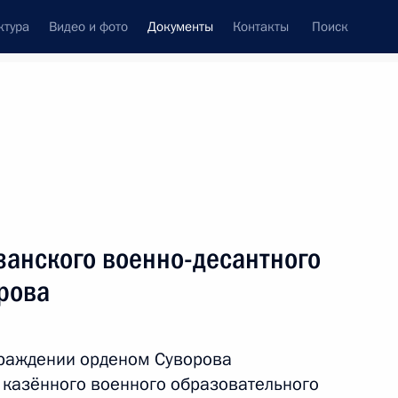
ктура
Видео и фото
Документы
Контакты
Поиск
 документов
Конституция России
ноябрь, 2013
ть следующие материалы
занского военно-десантного
ским шерпой в «большой двадцатке»
рова
граждении орденом Суворова
 казённого военного образовательного