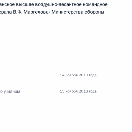
анское высшее воздушно-десантное командное
нерала В.Ф. Маргелова» Министерства обороны
внесении изменений в некоторые статьи законов
ем Министра обороны
14 ноября 2013 года
го училища
15 ноября 2013 года
ившими силу отдельных законодательных актов
в) Российской Федерации