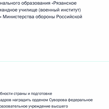
нального образования «Рязанское
ости в Российской Федерации
андное училище (военный институт)
» Министерства обороны Российской
енно-десантного училища орденом Суворова
 Соглашение между Россией и Казахстаном
бности страны и подготовке
системы противовоздушной обороны
адров наградить орденом Суворова федеральное
бразовательное учреждение высшего