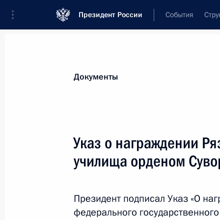
Президент России
События
Стру
Новости
Поручения Президента
Банк
Документы
Показа
21 ноября 2013 года, четверг
Указ о награждении Ря
Светлана Лукаш назначена россий
училища орденом Суво
21 ноября 2013 года, 15:00
Президент подписал Указ «О на
федерального государственного
20 ноября 2013 года, среда