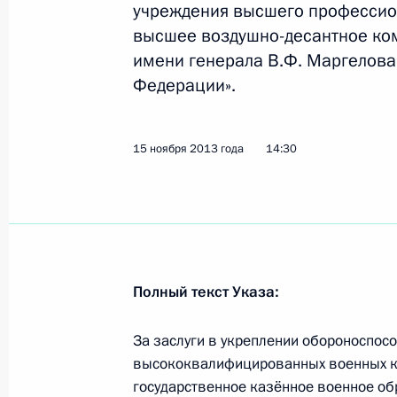
учреждения высшего профессио
Концепция общественной безопасн
высшее воздушно-десантное ком
имени генерала В.Ф. Маргелова
20 ноября 2013 года, 13:20
Федерации».
15 ноября 2013 года, пятница
15 ноября 2013 года
14:30
Указ о награждении Рязанского во
15 ноября 2013 года, 14:30
7 ноября 2013 года, четверг
Полный текст Указа:
На ратификацию в Госдуму внесено
За заслуги в укреплении обороноспосо
о создании Единой региональной 
высококвалифицированных военных к
7 ноября 2013 года, 16:10
государственное казённое военное о