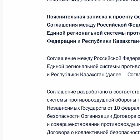
Пояснительная записка к проекту ф
В законодательство внесены изме
Соглашения между Российской Феде
осуждённых, признанных больным
Единой региональной системы про
Федерации и Республики Казахстан
25 ноября 2013 года, 14:50
Соглашение между Российской Федера
Единой региональной системы против
Подписан закон о признании утрат
и Республики Казахстан (далее – Согл
законодательных актов в целях ус
25 ноября 2013 года, 14:40
Соглашение разработано в соответств
системы противовоздушной обороны г
Независимых Государств от 10 феврал
безопасности
Организации
Договора о
Внесены изменения в КоАП, увели
и совершенствовании противовоздушн
о незаконной организации и прове
Договора о коллективной безопасности
25 ноября 2013 года, 14:30