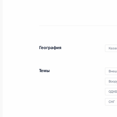
7 ноября 2013 года, четверг
На ратификацию в Госдуму внесено
о создании Единой региональной 
7 ноября 2013 года, 16:10
География
Каза
В Госдуму внесён законопроект о 
о Государственном флаге и гимне
Темы
Внеш
7 ноября 2013 года, 15:30
Воор
ОДК
Павел Попов назначен заместител
СНГ
7 ноября 2013 года, 13:15