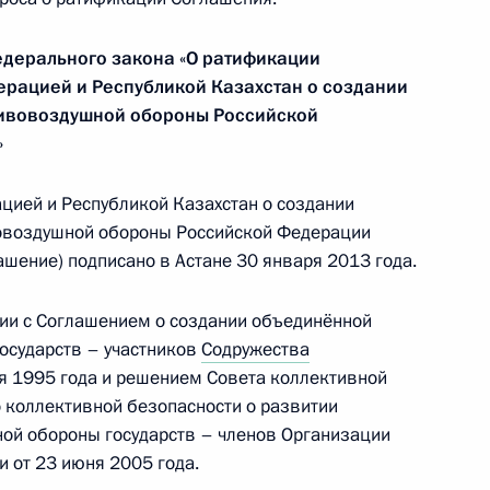
едерального закона «О ратификации
нения, касающиеся лечения и реабилитации
рацией и Республикой Казахстан о создании
и наркоманией
тивовоздушной обороны Российской
»
цией и Республикой Казахстан о создании
овоздушной обороны Российской Федерации
ившими силу отдельных положений
ашение) подписано в Астане 30 января 2013 года.
транения противоречия с Бюджетным кодексом
ии с Соглашением о создании объединённой
осударств – участников
Содружества
я 1995 года и решением Совета коллективной
 коллективной безопасности о развитии
чивающие сроки давности по делам
ой обороны государств – членов Организации
дении азартных игр
 от 23 июня 2005 года.