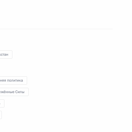
 Соглашение между Россией и Казахстаном
системы противовоздушной обороны
хстан
внесении изменений в некоторые статьи законов
няя политика
ужённые Силы
Б
ем Министра обороны