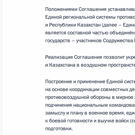
Положениями Соглашения устанавлив
Единой региональной системы против
и Республики Казахстан (далее – Еди
Внесено изменение в статью 28.4 
является составной частью объединё
25 ноября 2013 года, 14:15
государств – участников Содружества
Реализация Соглашения позволит укр
Подписан закон о ратификации рос
и Казахстана в воздушном пространст
российских захоронений в Турции и
Построение и применение Единой сис
25 ноября 2013 года, 14:00
на основе координации совместных де
противовоздушной обороны в мирное в
подчинения национальным командовани
22 ноября 2013 года, пятница
замыслу и плану в военное время, ед
к боевой готовности и выучке войск (с
В Госдуму на рассмотрение внесён
подготовки.
кандидатов в Верховный Суд