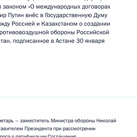
м законом «О международных договорах
р Путин внёс в Государственную Думу
жду Россией и Казахстаном о создании
противовоздушной обороны Российской
тан, подписанное в Астане 30 января
щиеся правил пользования топливом и энергией
 15.25 КоАП
и
ретарь – заместитель Министра обороны Николай
авителем Президента при рассмотрении
роса о ратификации Соглашения.