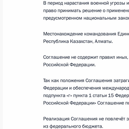
В период нарастания военной угрозы 
Светлана Лукаш назначена россий
право принимать решение о применении
21 ноября 2013 года, 15:00
предусмотренном национальным зако
Местонахождение командования Един
20 ноября 2013 года, среда
Республика Казахстан, Алматы.
Концепция общественной безопасн
Соглашение не содержит правил иных
20 ноября 2013 года, 13:20
Российской Федерации.
Так как положения Соглашения затра
Федерации и обеспечения международн
15 ноября 2013 года, пятница
подпункта «г» пункта 1 статьи 15 Фед
Указ о награждении Рязанского во
Российской Федерации» Соглашение п
15 ноября 2013 года, 14:30
Реализация Соглашения не повлечёт з
из федерального бюджета.