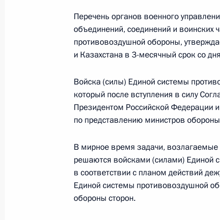
22 ноября 2013 года, 10:30
Перечень органов военного управления
объединений, соединений и воинских 
противовоздушной обороны, утвержда
В Госдуму на рассмотрение внесён
и Казахстана в 3-месячный срок со дн
о внесении изменений в закон о В
Войска (силы) Единой системы проти
22 ноября 2013 года, 10:20
который после вступления в силу Согл
Президентом Российской Федерации и
по представлению министров обороны 
В Госдуму на рассмотрение внесён
о внесении изменений в закон о с
В мирное время задачи, возлагаемые
решаются войсками (силами) Единой 
22 ноября 2013 года, 10:00
в соответствии с планом действий деж
Единой системы противовоздушной об
обороны сторон.
21 ноября 2013 года, четверг