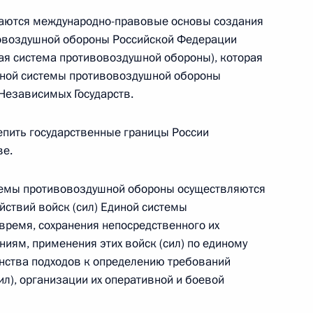
аются международно-правовые основы создания
овоздушной обороны Российской Федерации
ная система противовоздушной обороны), которая
КоАП
нной системы противовоздушной обороны
 Независимых Государств.
епить государственные границы России
сийско-турецкого соглашения о местах
ве.
 турецких – в России
темы противовоздушной обороны осуществляются
йствий войск (сил) Единой системы
ремя, сохранения непосредственного их
ям, применения этих войск (сил) по единому
инства подходов к определению требований
ил), организации их оперативной и боевой
 проект федерального закона о порядке отбора