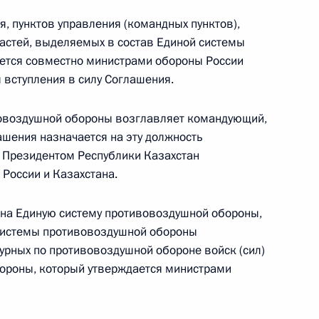
, пунктов управления (командных пунктов),
частей, выделяемых в состав Единой системы
ется совместно министрами обороны России
 проект федерального конституционного закона
я вступления в силу Соглашения.
ерховном Суде
вовоздушной обороны возглавляет командующий,
ашения назначается на эту должность
 Президентом Республики Казахстан
России и Казахстана.
 проект федерального конституционного закона
удебной системе
 на Единую систему противовоздушной обороны,
системы противовоздушной обороны
урных по противовоздушной обороне войск (сил)
ороны, который утверждается министрами