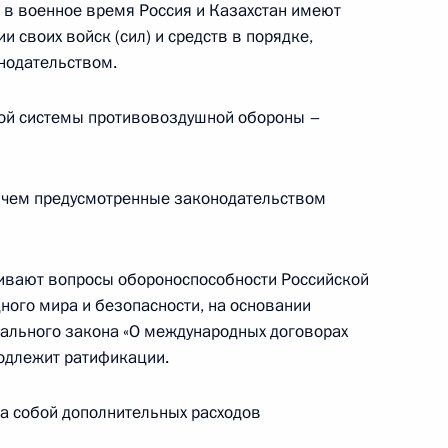
и в военное время Россия и Казахстан имеют
ским шерпой в «большой двадцатке»
 своих войск (сил) и средств в порядке,
нодательством.
ой системы противовоздушной обороны –
ости в Российской Федерации
, чем предусмотренные законодательством
гивают вопросы обороноспособности Российской
ого мира и безопасности, на основании
ерального закона «О международных договорах
енно-десантного училища орденом Суворова
одлежит ратификации.
а собой дополнительных расходов