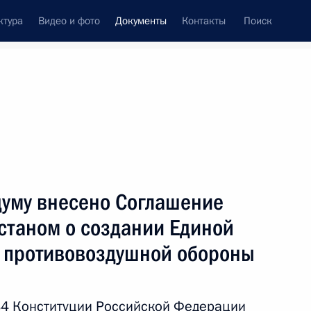
ктура
Видео и фото
Документы
Контакты
Поиск
 документов
Конституция России
ноябрь, 2013
ть следующие материалы
порте газа
думу внесено Соглашение
станом о создании Единой
 противовоздушной обороны
ство, регулирующее сферу охраны здоровья
 84 Конституции Российской Федерации