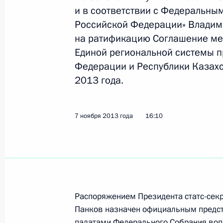
граждан
и в соответствии с Федеральны
Российской Федерации» Владими
25 ноября 2013 года, 15:30
на ратификацию Соглашение ме
Единой региональной системы 
Федерации и Республики Казахс
Внесены изменения в КоАП, касаю
2013 года.
25 ноября 2013 года, 15:20
7 ноября 2013 года
16:10
Внесены изменения в статьи 3.5 и
25 ноября 2013 года, 15:10
Внесено изменение в закон о связ
Распоряжением Президента статс-сек
Панков назначен официальным предст
25 ноября 2013 года, 15:00
палатами Федерального Собрания воп