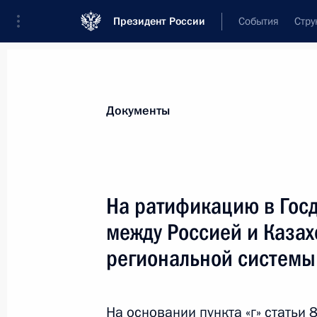
Президент России
События
Стру
Новости
Поручения Президента
Банк
Документы
Показа
Внесены изменения в закон об экс
На ратификацию в Гос
2 декабря 2013 года, 10:20
между Россией и Казах
региональной системы
25 ноября 2013 года, понедельник
Внесены изменения в законодатель
На основании пункта «г» статьи