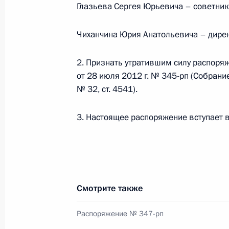
губернатора Ставропольского края
Глазьева Сергея Юрьевича – советни
27 сентября 2013 года, 09:55
Чиханчина Юрия Анатольевича – дире
2. Признать утратившим силу распоря
26 сентября 2013 года, четверг
от 28 июля 2012 г. № 345-рп (Собран
Указ о призыве на военную службу
№ 32, ст. 4541).
26 сентября 2013 года, 17:00
3. Настоящее распоряжение вступает в 
20 сентября 2013 года, пятница
Владислав Сурков назначен помо
Смотрите также
20 сентября 2013 года, 18:15
Распоряжение № 347-рп