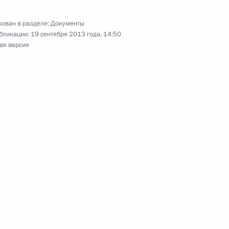
нта в Национальном финансовом совете
ован в разделе:
Документы
бликации:
19 сентября 2013 года, 14:50
ая версия
внокомандующего внутренними войсками МВД
ком Управления по вопросам государственной