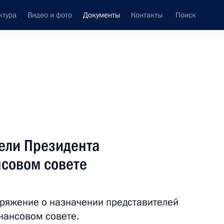
ктура
Видео и фото
Документы
Контакты
Поиск
 документов
Конституция России
сентябрь, 2013
ть следующие материалы
джета фонда обязательного медицинского
ели Президента
совом совете
ряжение о назначении представителей
 бюджета за 2012 год
нансовом совете.