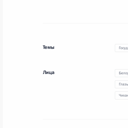
Татьяна Голикова освобождена от
20 сентября 2013 года, 15:15
19 сентября 2013 года, четверг
Темы
Госу
Кандидатура Эвелины Нагорной пре
Экономического суда СНГ
19 сентября 2013 года, 16:00
Лица
Бело
Глаз
Чиха
Подписано распоряжение о поддер
в сфере защиты прав и свобод чел
19 сентября 2013 года, 15:00