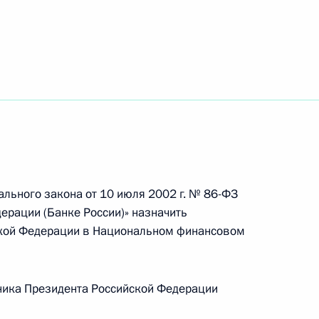
закон «Об упразднении Тацинского районного
рального закона от 10 июля 2002 г. № 86-ФЗ
ской академии наук
ерации (Банке России)» назначить
ской Федерации в Национальном финансовом
ика Президента Российской Федерации
ременно исполняющим обязанности