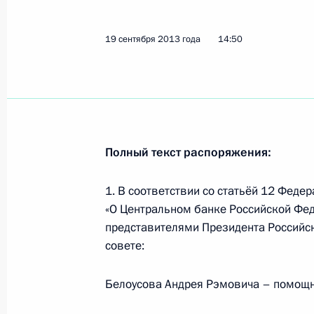
30 сентября 2013 года, 15:00
19 сентября 2013 года
14:50
Президент подписал Федеральный 
суда Ростовской области»
30 сентября 2013 года, 14:00
Полный текст распоряжения:
27 сентября 2013 года, пятница
1. В соответствии со статьёй 12 Феде
Подписан закон о реформе Россий
«О Центральном банке Российской Фед
представителями Президента Россий
27 сентября 2013 года, 20:45
совете:
Белоусова Андрея Рэмовича – помощн
Владимир Владимиров назначен в