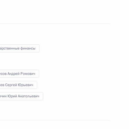
 должности помощника Президента
дарственные финансы
дставлена для назначения на должность судьи
усов Андрей Рэмович
ьев Сергей Юрьевич
нчин Юрий Анатольевич
жке организаций, осуществляющих деятельность
овека и гражданина