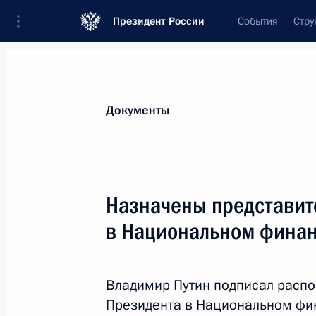
Президент России
События
Стру
Новости
Поручения Президента
Банк
Документы
Показа
Подписан закон об исполнении бю
Назначены представит
страхования
в Национальном финан
30 сентября 2013 года, 15:05
Владимир Путин подписал распо
Федеральный закон об исполнении
Президента в Национальном фи