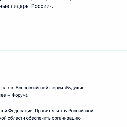
ные лидеры России».
закон «Об упразднении Тацинского районного
ской академии наук
рославле Всероссийский форум «Будущие
лее – Форум).
кой Федерации, Правительству Российской
кой области обеспечить организацию
ременно исполняющим обязанности