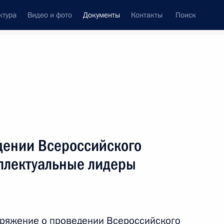
ктура
Видео и фото
Документы
Контакты
Поиск
 документов
Конституция России
сентябрь, 2013
ть следующие материалы
джета фонда обязательного медицинского
дении Всероссийского
ллектуальные лидеры
 бюджета за 2012 год
оряжение о проведении Всероссийского