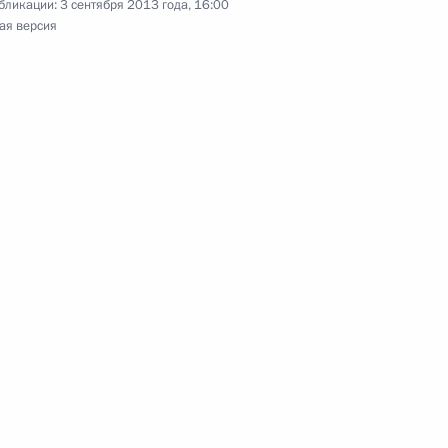
бликации:
3 сентября 2013 года, 16:00
ая версия
нта в Национальном финансовом совете
внокомандующего внутренними войсками МВД
ком Управления по вопросам государственной