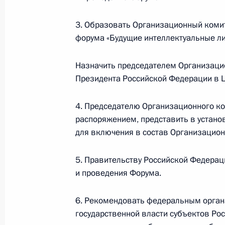
губернатора Ставропольского края
27 сентября 2013 года, 09:55
3. Образовать Организационный комит
форума «Будущие интеллектуальные ли
26 сентября 2013 года, четверг
Назначить председателем Организаци
Президента Российской Федерации в 
Указ о призыве на военную службу
26 сентября 2013 года, 17:00
4. Председателю Организационного к
распоряжением, представить в устан
для включения в состав Организацион
20 сентября 2013 года, пятница
5. Правительству Российской Федерац
Владислав Сурков назначен помо
и проведения Форума.
20 сентября 2013 года, 18:15
6. Рекомендовать федеральным органа
государственной власти субъектов Ро