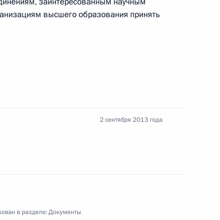
динениям, заинтересованным научным
 должности помощника Президента
ганизациям высшего образования принять
дставлена для назначения на должность судьи
2 сентября 2013 года
жке организаций, осуществляющих деятельность
овека и гражданина
ован в разделе:
Документы