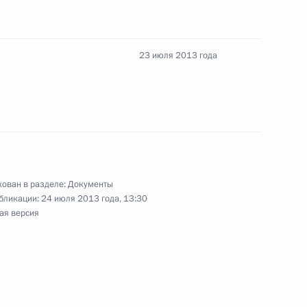
 совершенствование налогового
23 июля 2013 года
 предотвращение незаконной добычи и оборота
ован в разделе:
Документы
бликации:
24 июля 2013 года, 13:30
ая версия
ство о приватизации государственного