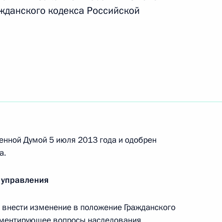
ажданского кодекса Российской
ство о товарных биржах и биржевой торговле
витии малого и среднего предпринимательства
енной Думой 5 июля 2013 года и одобрен
а.
 управления
итарно-эпидемиологическом благополучии
внести изменение в положение Гражданского
аментирующее вопросы наследования