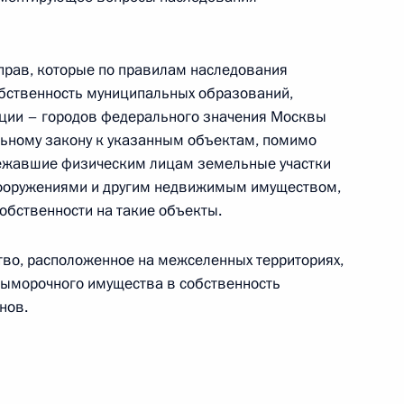
прав, которые по правилам наследования
язательном пенсионном страховании
обственность муниципальных образований,
ации – городов федерального значения Москвы
льному закону к указанным объектам, помимо
ежавшие физическим лицам земельные участки
сооружениями и другим недвижимым имуществом,
стии в долевом строительстве многоквартирных
обственности на такие объекты.
тво, расположенное на межселенных территориях,
выморочного имущества в собственность
нов.
ховом деле