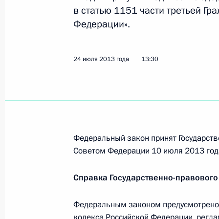
25 июля 2013 года, 12:50
в статью 1151 части третьей Гр
Федерации».
Внесены изменения в законодатель
24 июля 2013 года
13:30
25 июля 2013 года, 12:45
Внесены изменения в законы о раз
и о техническом регулировании
Федеральный закон принят Государств
25 июля 2013 года, 12:40
Советом Федерации 10 июля 2013 год
Справка Государственно-правового
Внесены изменения в закон о сан
населения
Федеральным законом предусмотрено 
25 июля 2013 года, 12:20
кодекса Российской Федерации, регл