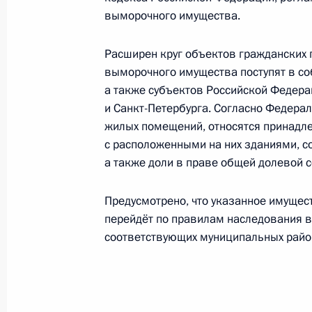
выморочного имущества.
Расширен круг объектов гражданских 
Внесены изменения в закон об об
выморочного имущества поступят в с
25 июля 2013 года, 12:10
а также субъектов Российской Федер
и Санкт-Петербурга. Согласно Федера
жилых помещений, относятся принадл
с расположенными на них зданиями, 
Внесены изменения в закон об уча
а также доли в праве общей долевой с
домов
25 июля 2013 года, 12:00
Предусмотрено, что указанное имущес
перейдёт по правилам наследования 
соответствующих муниципальных райо
Внесены изменения в закон о стра
25 июля 2013 года, 11:40