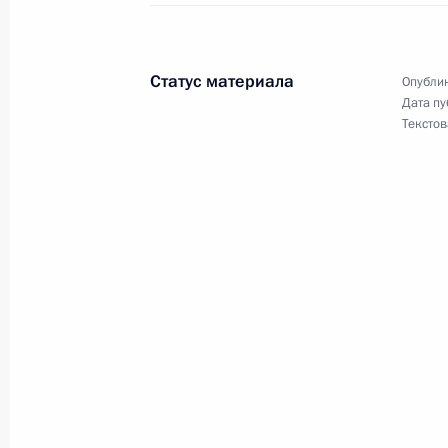
Кадровые изменения в региональн
за оборотом наркотиков
Статус материала
Опублик
Дата пу
16 ноября 2012 года, 10:45
Текстов
Кадровые изменения в системе МЧ
16 ноября 2012 года, 10:30
Указ о создании комплексной сист
об угрозе возникновения чрезвыча
16 ноября 2012 года, 10:00