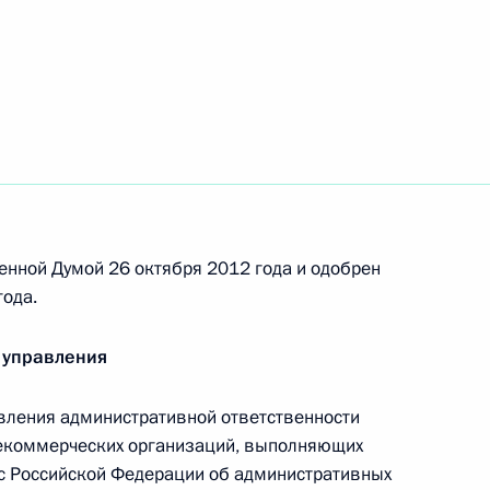
нтроле
енной Думой 26 октября 2012 года и одобрен
х на развитие электросетевого комплекса
ода.
 управления
вления административной ответственности
некоммерческих организаций, выполняющих
дательного совета госкорпорации
кс Российской Федерации об административных