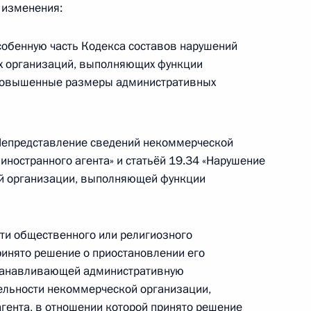
 изменения:
Особенную часть Кодекса составов нарушений
х организаций, выполняющих функции
 повышенные размеры административных
нии «РусГидро»
епредставление сведений некоммерческой
ностранного агента» и статьёй 19.34 «Нарушение
й организации, выполняющей функции
наблюдательном совете госкорпорации
сти общественного или религиозного
ринято решение о приостановлении его
устанавливающей административную
ельности некоммерческой организации,
ента, в отношении которой принято решение