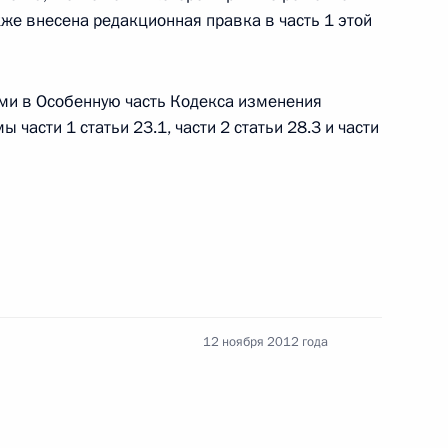
кже внесена редакционная правка в часть 1 этой
а по развитию гражданского общества и правам
ми в Особенную часть Кодекса изменения
части 1 статьи 23.1, части 2 статьи 28.3 и части
СИН
12 ноября 2012 года
сударственной противопожарной службы