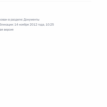
ых органах Федеральной службы по контролю
ован в разделе:
Документы
бликации:
14 ноября 2012 года, 10:25
ая версия
С
емы экстренного оповещения населения
йных ситуаций