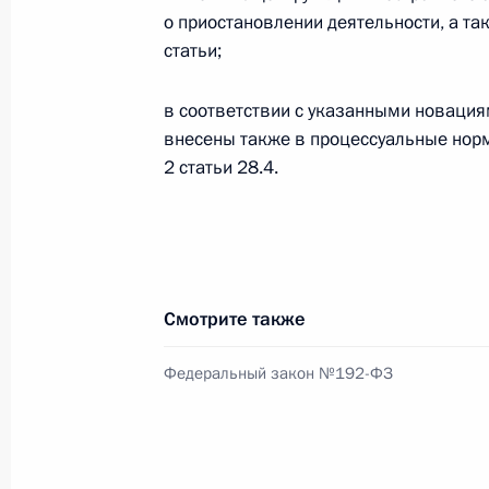
17 ноября 2012 года, суббота
о приостановлении деятельности, а та
Внесено изменение в состав Совет
статьи;
человека
в соответствии с указанными новация
17 ноября 2012 года, 09:30
внесены также в процессуальные нормы 
2 статьи 28.4.
16 ноября 2012 года, пятница
Кадровые изменения в системе Ф
16 ноября 2012 года, 11:30
Смотрите также
Федеральный закон №192-ФЗ
Кадровые изменения в системе Го
16 ноября 2012 года, 11:20