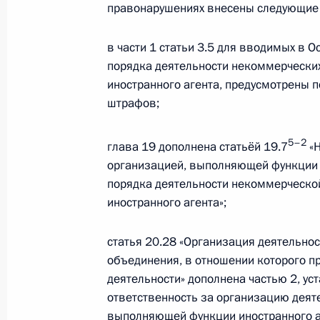
«Ростехнологии»
правонарушениях внесены следующие
22 ноября 2012 года, 17:00
в части 1 статьи 3.5 для вводимых в 
порядка деятельности некоммерчески
иностранного агента, предусмотрены
Указ о дальнейшем развитии компа
штрафов;
22 ноября 2012 года, 11:15
5–2
глава 19 дополнена статьёй 19.7
«Н
организацией, выполняющей функции и
19 ноября 2012 года, понедельник
порядка деятельности некоммерческо
иностранного агента»;
Президент произвёл изменения в 
«Росатом»
статья 20.28 «Организация деятельно
19 ноября 2012 года, 13:30
объединения, в отношении которого п
деятельности» дополнена частью 2, 
ответственность за организацию деят
выполняющей функции иностранного аг