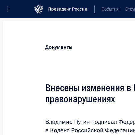
Президент России
События
Стру
Новости
Поручения Президента
Банк
Документы
Показа
Внесены изменения в состав Коми
Внесены изменения в 
кандидатур судей
правонарушениях
23 ноября 2012 года, 12:40
Владимир Путин подписал Феде
Указ о праздновании 2000-летия 
в Кодекс Российской Федераци