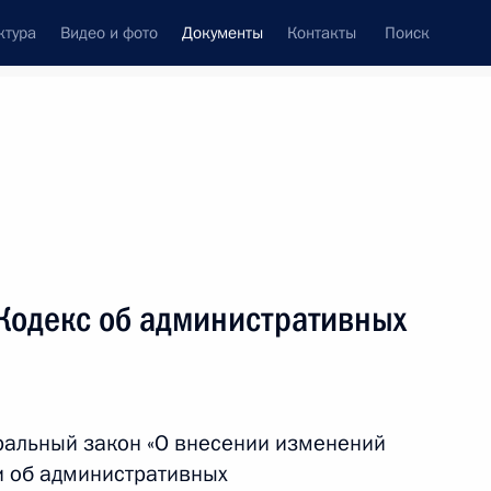
ктура
Видео и фото
Документы
Контакты
Поиск
 документов
Конституция России
ноябрь, 2012
ть следующие материалы
ссии по предварительному рассмотрению
Кодекс об административных
ральный закон «О внесении изменений
основания Дербента
и об административных