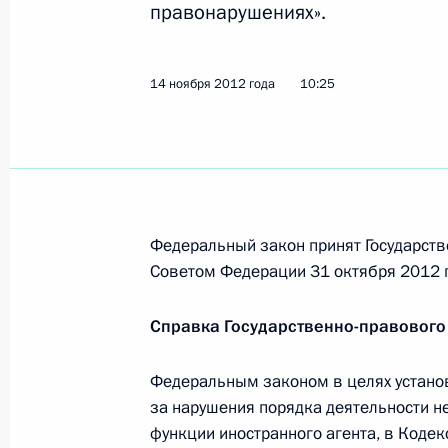
правонарушениях».
23 ноября 2012 года, 12:15
14 ноября 2012 года
10:25
Кадровые изменения в Госнаркоко
23 ноября 2012 года, 12:00
22 ноября 2012 года, четверг
Федеральный закон принят Государств
Подписан ряд указов, направленны
Советом Федерации 31 октября 2012 г
России
Справка Государственно-правового
22 ноября 2012 года, 21:00
Федеральным законом в целях устано
за нарушения порядка деятельности 
Внесены изменения в состав наблю
функции иностранного агента, в Коде