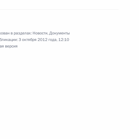
 защиту имущественных прав граждан
ован в разделах:
Новости
,
Документы
х услуг
бликации:
3 октября 2012 года, 12:10
ая версия
токола о внесении изменений в российско-
жании двойного налогообложения
ении в действие Жилищного кодекса