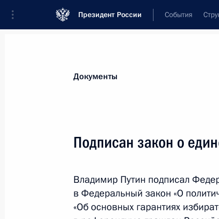
Президент России
События
Стру
Новости
Поручения Президента
Банк
Документы
Показа
Указ об освобождении Олега Говор
Подписан закон о един
развития
17 октября 2012 года, 10:00
Владимир Путин подписал Феде
в Федеральный закон «О полити
16 октября 2012 года, вторник
«Об основных гарантиях избират