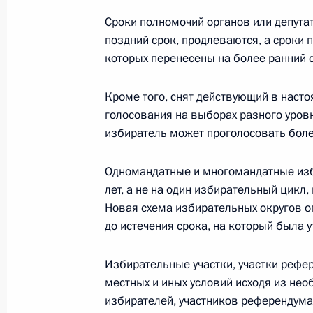
Сроки полномочий органов или депута
11 октября 2012 года, четверг
поздний срок, продлеваются, а сроки 
которых перенесены на более ранний 
Указ о праздновании 175-летия со
11 октября 2012 года, 18:20
Кроме того, снят действующий в наст
голосования на выборах разного уровн
избиратель может проголосовать бол
4 октября 2012 года, четверг
Одномандатные и многомандатные изб
Внесены изменения в закон об орг
лет, а не на один избирательный цикл
4 октября 2012 года, 12:30
Новая схема избирательных округов о
до истечения срока, на который была 
Избирательные участки, участки рефер
Увеличено число мировых судей и к
местных и иных условий исходя из не
области
избирателей, участников референдума
4 октября 2012 года, 12:00