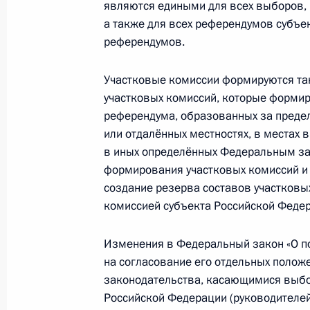
являются едиными для всех выборов, 
а также для всех референдумов субъе
референдумов.
Внесены изменения в порядок назн
мирового судьи
Участковые комиссии формируются так
участковых комиссий, которые формиру
4 октября 2012 года, 11:30
референдума, образованных за предел
или отдалённых местностях, в местах
в иных определённых Федеральным за
Подписан закон о ратификации ро
формирования участковых комиссий и 
двойного налогообложения
создание резерва составов участковы
комиссией субъекта Российской Феде
4 октября 2012 года, 11:00
Изменения в Федеральный закон «О п
на согласование его отдельных поло
Внесены изменения в закон об ава
законодательства, касающимися выбо
спасателей
Российской Федерации (руководителе