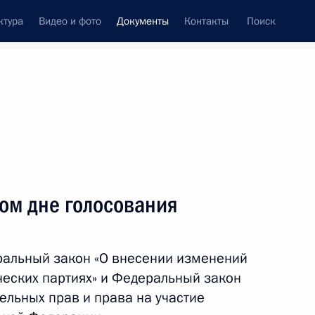
ктура
Видео и фото
Документы
Контакты
Поиск
 документов
Конституция России
октябрь, 2012
ть следующие материалы
уна от должности Министра регионального
ом дне голосования
ральный закон «О внесении изменений
ческих партиях» и Федеральный закон
ельных прав и права на участие