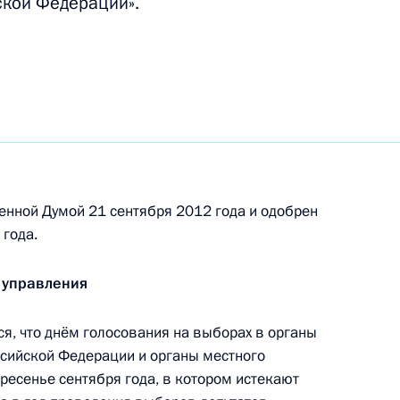
ской Федерации».
ской службе
С
енной Думой 21 сентября 2012 года и одобрен
года.
й службе исполнения наказаний
 управления
, что днём голосования на выборах в органы
ах ФСКН
ссийской Федерации и органы местного
ресенье сентября года, в котором истекают