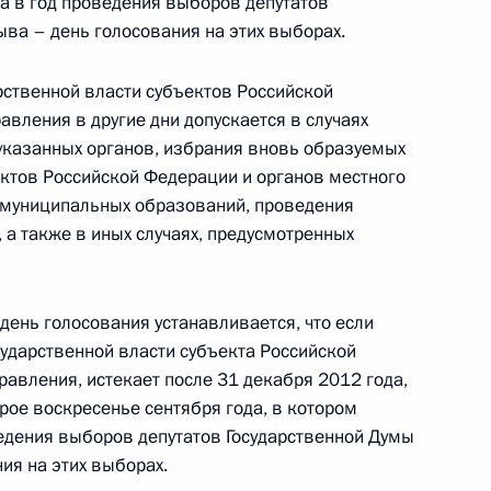
 а в год проведения выборов депутатов
ыва – день голосования на этих выборах.
й службе судебных приставов
ственной власти субъектов Российской
вления в другие дни допускается в случаях
указанных органов, избрания вновь образуемых
ектов Российской Федерации и органов местного
муниципальных образований, проведения
Д
 а также в иных случаях, предусмотренных
день голосования устанавливается, что если
сударственной власти субъекта Российской
к
авления, истекает после 31 декабря 2012 года,
СИН
ое воскресенье сентября года, в котором
ведения выборов депутатов Государственной Думы
ия на этих выборах.