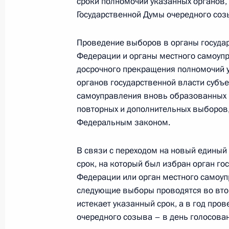
сроки полномочий указанных органов,
Государственной Думы очередного соз
Кадровые изменения в Федерально
Проведение выборов в органы государ
Федерации и органы местного самоупра
16 октября 2012 года, 10:30
досрочного прекращения полномочий 
органов государственной власти субъ
самоуправления вновь образованных 
Кадровые изменения в системе МВ
повторных и дополнительных выборов,
16 октября 2012 года, 10:00
Федеральным законом.
В связи с переходом на новый единый 
срок, на который был избран орган го
15 октября 2012 года, понедельни
Федерации или орган местного самоупр
Кадровые изменения в системе Ф
следующие выборы проводятся во втор
истекает указанный срок, а в год про
15 октября 2012 года, 13:00
очередного созыва – в день голосован