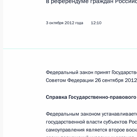
в референдуме граждан Россий
Кадровое назначение в фельдъегер
16 октября 2012 года, 12:30
3 октября 2012 года
12:10
Кадровые изменения в системе МЧ
16 октября 2012 года, 12:00
Федеральный закон принят Государств
Советом Федерации 26 сентября 2012 
Кадровые изменения в Федерально
16 октября 2012 года, 11:30
Справка Государственно-правового
Федеральным законом устанавливается
Назначения в региональных орган
государственной власти субъектов Ро
самоуправления является второе воск
16 октября 2012 года, 11:00