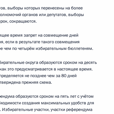
тов, выборы которых перенесены на более
полномочий органов или депутатов, выборы
срок, сокращаются.
 дня рождения П.И.Чайковского
оящее время запрет на совмещение дней
я, если в результате такого совмещения
ее чем по четырём избирательным бюллетеням.
ирательные округа образуются сроком на десять
анах судейского сообщества
, как это предусматривается в настоящее время.
пределяется не позднее чем за 80 дней
утверждена прежняя схема.
ендума образуются сроком на пять лет с учётом
оличество судебных участков в Пензенской
обходимости создания максимальных удобств для
. Избирательные участки, участки референдума