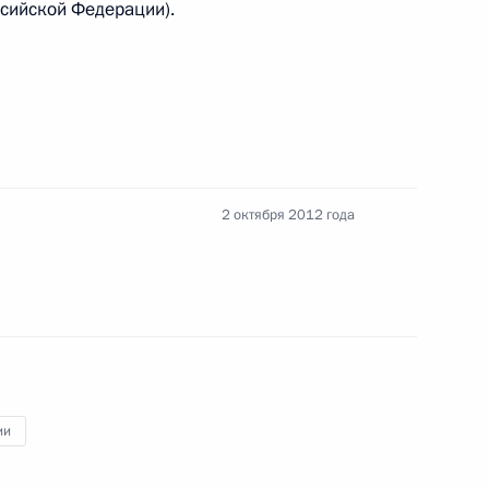
ссийской Федерации).
мы сельскохозяйственного страхования
2 октября 2012 года
авонарушениях внесены изменения, касающиеся
ере оборота наркотических средств
ии
сования