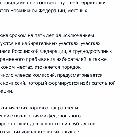
проводимых на соответствующей территории,
ктов Российской Федерации, местных
ачения (избрания) претендента на должность
же сроком на пять лет, за исключением
ются на избирательных участках, участках
ами Российской Федерации, в труднодоступных
 временного пребывания избирателей, а также
коном местах. Уточняется порядок
ссийско-латвийского соглашения об избежании
число членов комиссий, предусматривается
х комиссий, который формируется избирательной
рации.
олитических партиях» направлены
жений с положениями федерального
рийно-спасательных службах и статусе
ров высших должностных лиц субъектов
й высших исполнительных органов