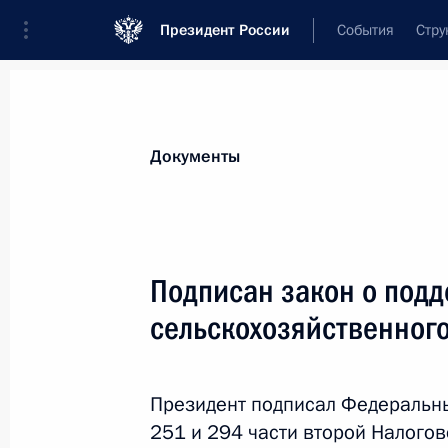
Президент России
События
Стру
Новости
Поручения Президента
Банк
Документы
Показа
Указ об освобождении Олега Говор
Подписан закон о под
развития
сельскохозяйственног
17 октября 2012 года, 10:00
Президент подписал Федеральны
16 октября 2012 года, вторник
251 и 294 части второй Налого