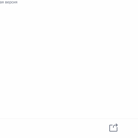
ая версия
ачения (избрания) претендента на должность
ссийско-латвийского соглашения об избежании
рийно-спасательных службах и статусе