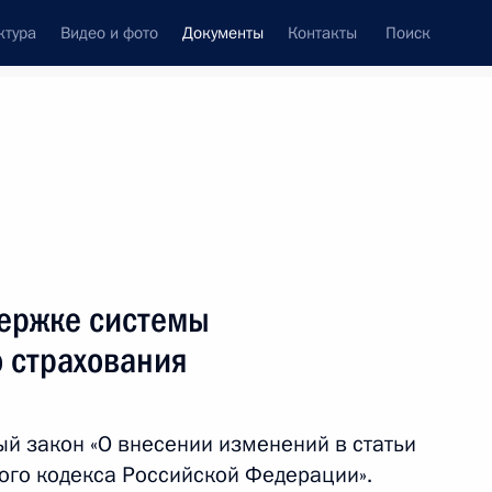
ктура
Видео и фото
Документы
Контакты
Поиск
 документов
Конституция России
октябрь, 2012
ть следующие материалы
уна от должности Министра регионального
держке системы
о страхования
й закон «О внесении изменений в статьи
вого кодекса Российской Федерации».