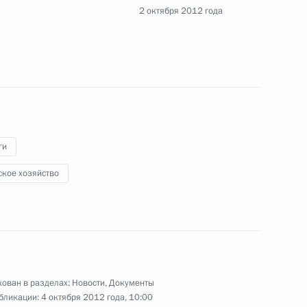
2 октября 2012 года
 дня рождения П.И.Чайковского
ги
ское хозяйство
анах судейского сообщества
оличество судебных участков в Пензенской
ован в разделах:
Новости
,
Документы
бликации:
4 октября 2012 года, 10:00