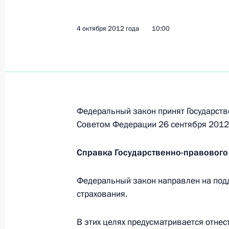
Кадровое назначение в фельдъегер
16 октября 2012 года, 12:30
4 октября 2012 года
10:00
Кадровые изменения в системе МЧ
16 октября 2012 года, 12:00
Федеральный закон принят Государств
Советом Федерации 26 сентября 2012 
Кадровые изменения в Федерально
Справка Государственно-правового
16 октября 2012 года, 11:30
Федеральный закон направлен на под
страхования.
Назначения в региональных орган
16 октября 2012 года, 11:00
В этих целях предусматривается отне