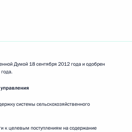
ской службе
С
енной Думой 18 сентября 2012 года и одобрен
года.
й службе исполнения наказаний
 управления
держку системы сельскохозяйственного
ах ФСКН
сти к целевым поступлениям на содержание