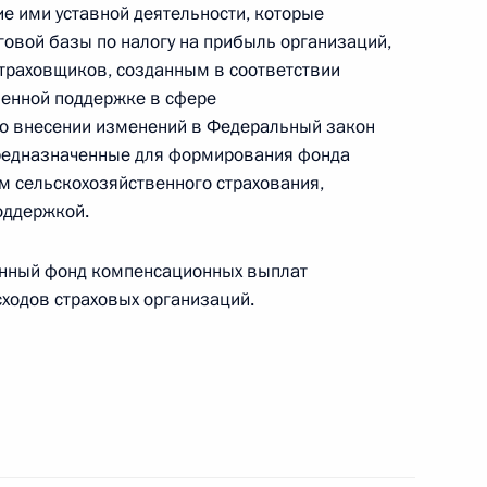
е ими уставной деятельности, которые
говой базы по налогу на прибыль организаций,
траховщиков, созданным в соответствии
й службе судебных приставов
венной поддержке в сфере
 о внесении изменений в Федеральный закон
 предназначенные для формирования фонда
 сельскохозяйственного страхования,
оддержкой.
Д
занный фонд компенсационных выплат
сходов страховых организаций.
к
СИН