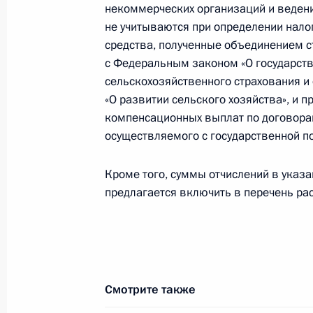
некоммерческих организаций и ведени
не учитываются при определении нало
средства, полученные объединением с
Кадровые изменения в Федерально
с Федеральным законом «О государст
16 октября 2012 года, 10:30
сельскохозяйственного страхования и
«О развитии сельского хозяйства», и
компенсационных выплат по договорам
осуществляемого с государственной п
Кадровые изменения в системе МВ
16 октября 2012 года, 10:00
Кроме того, суммы отчислений в ука
предлагается включить в перечень ра
15 октября 2012 года, понедельни
Кадровые изменения в системе Ф
15 октября 2012 года, 13:00
Смотрите также