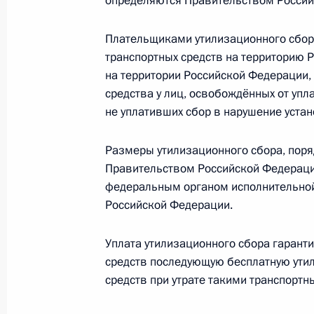
определяются Правительством Россий
8 августа 2012 года, 19:00
Плательщиками утилизационного сбор
транспортных средств на территорию 
6 августа 2012 года, понедельник
на территории Российской Федерации,
средства у лиц, освобождённых от упла
Кадровые изменения в системе МЧ
не уплативших сбор в нарушение устан
6 августа 2012 года, 09:40
Размеры утилизационного сбора, поря
Правительством Российской Федераци
федеральным органом исполнительной
Кадровые назначения в Федеральн
Российской Федерации.
наркотиков
6 августа 2012 года, 09:30
Уплата утилизационного сбора гарант
средств последующую бесплатную ути
средств при утрате такими транспортн
Кадровые изменения в системе МВ