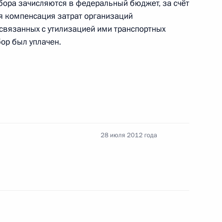
сбора зачисляются в федеральный бюджет, за счёт
ся компенсация затрат организаций
связанных с утилизацией ими транспортных
бор был уплачен.
ддержки творческих проектов Театра Российской
28 июля 2012 года
их учреждений культуры и их работников
сии по экспортному контролю