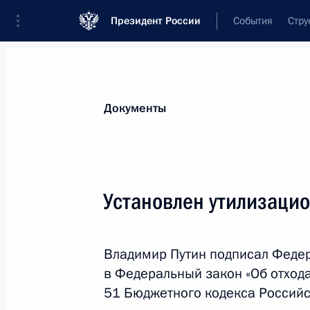
Президент России
События
Стру
Новости
Поручения Президента
Банк
Документы
Показа
О представителе Президента в «бо
Установлен утилизаци
9 августа 2012 года, 16:00
Владимир Путин подписал Феде
в Федеральный закон «Об отхода
Житель Крымска Пётр Остапенко н
51 Бюджетного кодекса Российс
9 августа 2012 года, 14:10