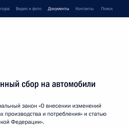
ктура
Видео и фото
Документы
Контакты
Поиск
 документов
Конституция России
август, 2012
ть следующие материалы
льшой двадцатке»
онный сбор на автомобили
ральный закон «О внесении изменений
х производства и потребления» и статью
аграждён орденом Мужества
кой Федерации».