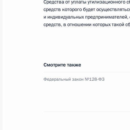
Средства от уплаты утилизационного 
6 августа 2012 года, 09:00
средств которого будет осуществлять
и индивидуальных предпринимателей, 
средств, в отношении которых такой с
3 августа 2012 года, пятница
Учреждён грант Президента для по
Армии
3 августа 2012 года, 14:00
Смотрите также
Федеральный закон №128-ФЗ
Утверждены меры поддержки сельск
3 августа 2012 года, 13:00
Внесены изменения в состав Комис