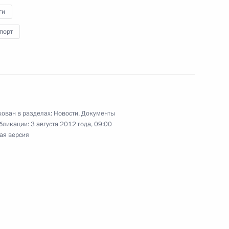
ги
порт
лова Д.И. и Слепака В.А. членами
 Федерации»
ован в разделах:
Новости
,
Документы
бликации:
3 августа 2012 года, 09:00
 для участия в Конгрессе местных
ая версия
ропы
редства заменён диагностической картой