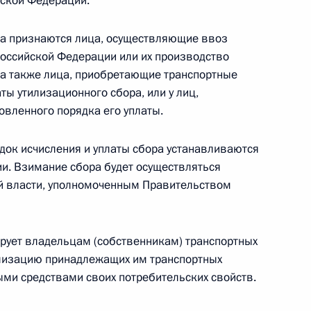
ской Федерации.
а признаются лица, осуществляющие ввоз
Российской Федерации или их производство
 а также лица, приобретающие транспортные
ты утилизационного сбора, или у лиц,
С
овленного порядка его уплаты.
док исчисления и уплаты сбора устанавливаются
и. Взимание сбора будет осуществляться
 власти, уполномоченным Правительством
ой службе по контролю за оборотом
ирует владельцам (собственникам) транспортных
лизацию принадлежащих им транспортных
ыми средствами своих потребительских свойств.
Д