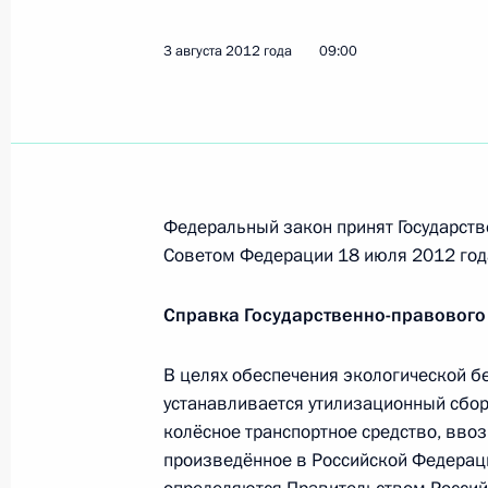
3 августа 2012 года
09:00
Подписан Указ, направленный на п
Карачаево-Черкессии
9 августа 2012 года, 13:40
Федеральный закон принят Государств
Кадровые назначения в Следствен
Советом Федерации 18 июля 2012 год
9 августа 2012 года, 11:30
Справка Государственно-правового
В целях обеспечения экологической 
8 августа 2012 года, среда
устанавливается утилизационный сбор
Сергей Митин назначен временно 
колёсное транспортное средство, вво
Новгородской области
произведённое в Российской Федераци