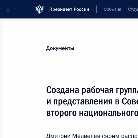
Президент России
События
Стру
Новости
Поручения Президента
Банк
Документы
Показа
21 марта 2012 года, среда
Создана рабочая групп
Дмитрий Медведев внёс в Госдуму 
и представления в Сов
стран ОДКБ в области производств
второго национального
21 марта 2012 года, 17:20
Дмитрий Медведев своим распо