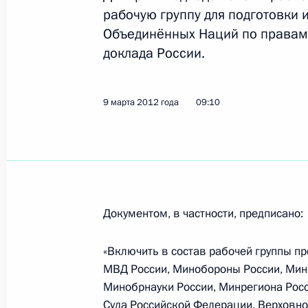
Таймураз Мамсуров назначен спец
рабочую группу для подготовки 
Осетии
Объединённых Наций по правам
доклада России.
21 марта 2012 года, 17:00
9 марта 2012 года
09:10
Дмитрий Рогозин назначен специа
по Приднестровью
21 марта 2012 года, 16:40
Документом, в частности, предписано:
Кадровые изменения в Вооружённы
21 марта 2012 года, 16:30
«Включить в состав рабочей группы п
МВД России, Минобороны России, Мин
Минобрнауки России, Минрегиона Росс
Суда Российской Федерации, Верховно