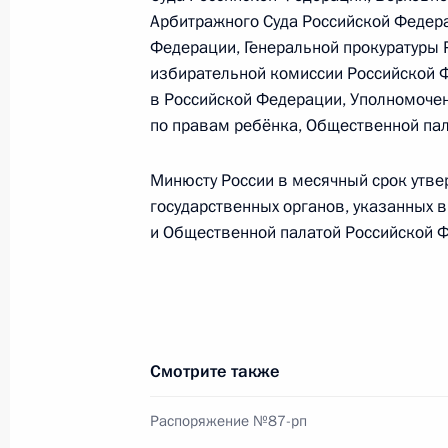
Указ о присуждении премий Презид
Арбитражного Суда Российской Федера
21 марта 2012 года, 10:10
Федерации, Генеральной прокуратуры 
избирательной комиссии Российской 
в Российской Федерации, Уполномоче
по правам ребёнка, Общественной па
20 марта 2012 года, вторник
Гранты Президента России присужд
Минюсту России в месячный срок утве
государственных органов, указанных в
20 марта 2012 года, 08:00
и Общественной палатой Российской Ф
19 марта 2012 года, понедельник
Президент внёс в Госдуму на рати
ЕврАзЭС
Смотрите также
19 марта 2012 года, 12:30
Распоряжение №87-рп