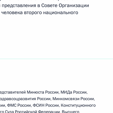
иальным представителем Президента по Южной
и представления в Совете Организации
 человека второго национального
льным представителем Президента
х Силах
редставителей Минюста России, МИДа России,
здравсоцразвития России, Минкомсвязи России,
ии, ФМС России, ФСИН России, Конституционного
го Суда Российской Федерации, Высшего