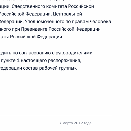
ента для молодых деятелей культуры 2011 года
ции, Следственного комитета Российской
Российской Федерации, Центральной
Федерации, Уполномоченного по правам человека
нного при Президенте Российской Федерации
латы Российской Федерации.
ены ряду деятелей культуры
рдить по согласованию с руководителями
 пункте 1 настоящего распоряжения,
едерации состав рабочей группы».
фикацию Протокол об изменении Статута Суда
7 марта 2012 года