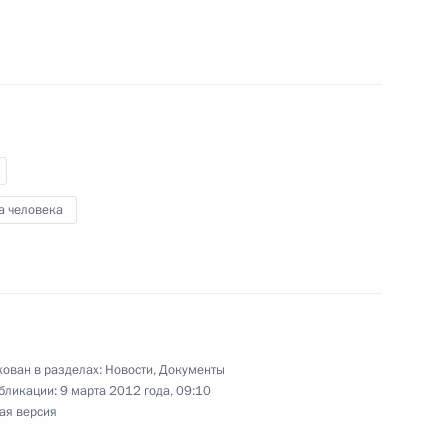
 из резервного фонда Президента
едставителем Президента по Абхазии
а человека
ован в разделах:
Новости
,
Документы
оекта «О контроле за расходами»
бликации:
9 марта 2012 года, 09:10
ая версия