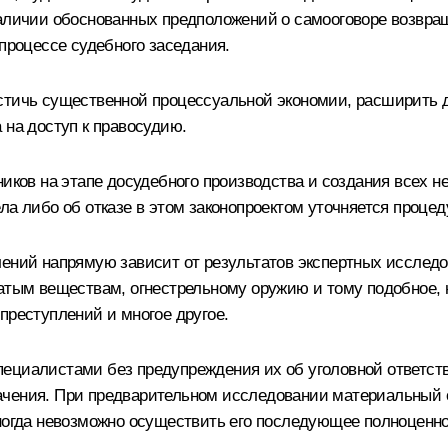
наличии обоснованных предположений о самооговоре возвра
 процессе судебного заседания.
остичь существенной процессуальной экономии, расширить
 на доступ к правосудию.
ников на этапе досудебного производства и создания всех 
ла либо об отказе в этом законопроектом уточняется проце
лений напрямую зависит от результатов экспертных исслед
чатым веществам, огнестрельному оружию и тому подобное, 
преступлений и многое другое.
пециалистами без предупреждения их об уголовной ответст
ачения. При предварительном исследовании материальный 
иногда невозможно осуществить его последующее полноценно