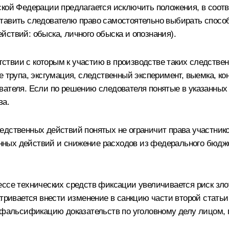
ской Федерации предлагается исключить положения, в соотв
тавить следователю право самостоятельно выбирать способ
ствий: обыска, личного обыска и опознания).
етствии с которым к участию в производстве таких следстве
 трупа, эксгумация, следственный эксперимент, выемка, кон
вателя. Если по решению следователя понятые в указанных
ва.
дственных действий понятых не ограничит права участников
ных действий и снижение расходов из федерального бюдже
ессе технических средств фиксации увеличивается риск з
атривается внести изменение в санкцию части второй статьи
а фальсификацию доказательств по уголовному делу лицом,