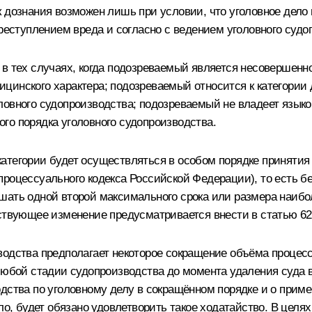
 дознания возможен лишь при условии, что уголовное дело 
преступлением вреда и согласно с ведением уголовного судо
 в тех случаях, когда подозреваемый является несовершен
цинского характера; подозреваемый относится к категории 
овного судопроизводства; подозреваемый не владеет языком
го порядка уголовного судопроизводства.
атегории будет осуществляться в особом порядке принятия
роцессуального кодекса Российской Федерации), то есть б
шать одной второй максимального срока или размера наибол
тствующее изменение предусматривается внести в статью 62
водства предполагает некоторое сокращение объёма процес
 любой стадии судопроизводства до момента удаления суда
дства по уголовному делу в сокращённом порядке и о приме
ело, будет обязано удовлетворить такое ходатайство. В цел