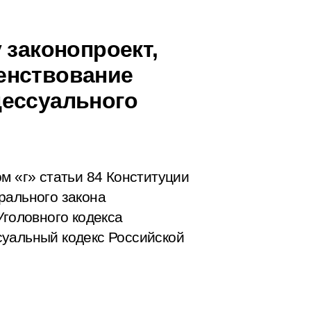
 законопроект,
енствование
цессуального
м «г» статьи 84 Конституции
рального закона
Уголовного кодекса
суальный кодекс Российской