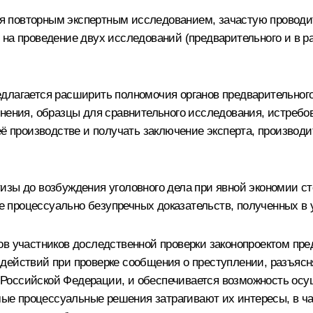
ется повторным экспертным исследованием, зачастую провод
на проведение двух исследований (предварительного и в ра
едлагается расширить полномочия органов предварительног
нения, образцы для сравнительного исследования, истребов
её производстве и получать заключение эксперта, производ
изы до возбуждения уголовного дела при явной экономии ст
 процессуально безупречных доказательств, полученных в 
ов участников доследственной проверки законопроектом пре
действий при проверке сообщения о преступлении, разъясня
оссийской Федерации, и обеспечивается возможность осуще
е процессуальные решения затрагивают их интересы, в ча