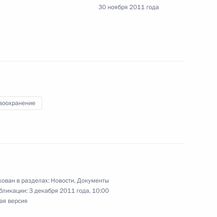
30 ноября 2011 года
венции о привилегиях Секретариата стран
ерам доверия в Азии
воохранение
овных гарантиях прав ребёнка
 повышение эффективности работы
ован в разделах:
Новости
,
Документы
ка
бликации:
3 декабря 2011 года, 10:00
ая версия