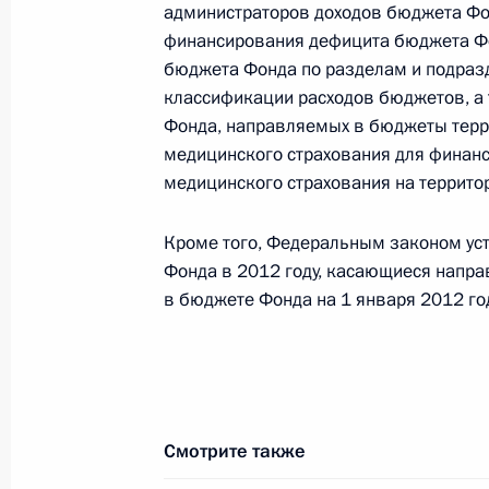
администраторов доходов бюджета Фо
финансирования дефицита бюджета Ф
Внесены изменения в закон об эле
бюджета Фонда по разделам и подраз
регулирования
классификации расходов бюджетов, а
Фонда, направляемых в бюджеты терр
5 декабря 2011 года, 09:40
медицинского страхования для финан
медицинского страхования на террито
Внесены изменения в отдельные за
Кроме того, Федеральным законом ус
ротации на государственной гражд
Фонда в 2012 году, касающиеся напра
5 декабря 2011 года, 09:10
в бюджете Фонда на 1 января 2012 го
Внесены изменения в закон о защи
5 декабря 2011 года, 09:00
Смотрите также