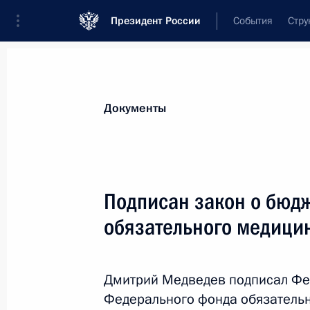
Президент России
События
Стру
Новости
Поручения Президента
Банк
Документы
Показа
Подписан закон, направленный на
Подписан закон о бюд
экзаменационных комиссий по пр
обязательного медици
на должность судьи
6 декабря 2011 года, 10:10
Дмитрий Медведев подписал Фе
Федерального фонда обязательн