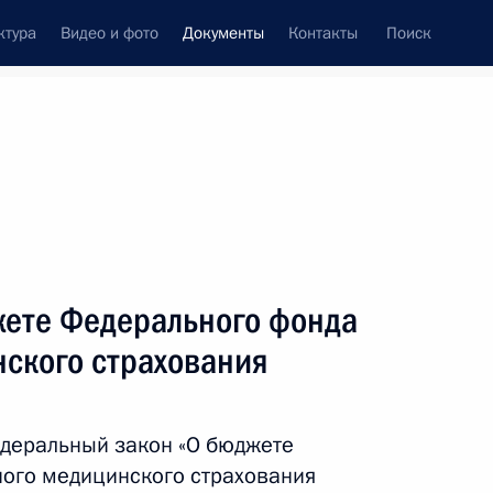
ктура
Видео и фото
Документы
Контакты
Поиск
 документов
Конституция России
декабрь, 2011
ть следующие материалы
 совершенствование деятельности
жете Федерального фонда
иёму квалификационного экзамена
нского страхования
деральный закон «О бюджете
ого медицинского страхования