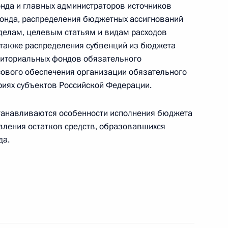
нда и главных администраторов источников
онда, распределения бюджетных ассигнований
ктроэнергетике, касающиеся тарифного
делам, целевым статьям и видам расходов
 также распределения субвенций из бюджета
иториальных фондов обязательного
сового обеспечения организации обязательного
риях субъектов Российской Федерации.
конодательные акты в связи с введением
танавливаются особенности исполнения бюджета
анской службе
вления остатков средств, образовавшихся
да.
те конкуренции и другие законодательные акты