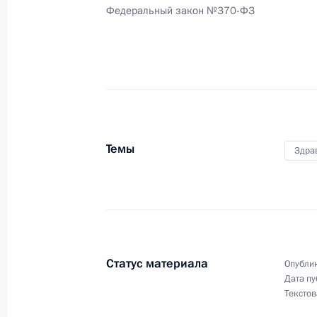
Федеральный закон №370-ФЗ
3 декабря 2011 года, суббота
Подписан закон о ратификации Кон
Совещания по взаимодействию и м
3 декабря 2011 года, 18:10
Темы
Здра
Внесены изменения в закон об осн
3 декабря 2011 года, 15:10
Подписан закон, направленный на
Статус материала
Опублик
уполномоченного по правам ребён
Дата пу
Текстов
3 декабря 2011 года, 15:00