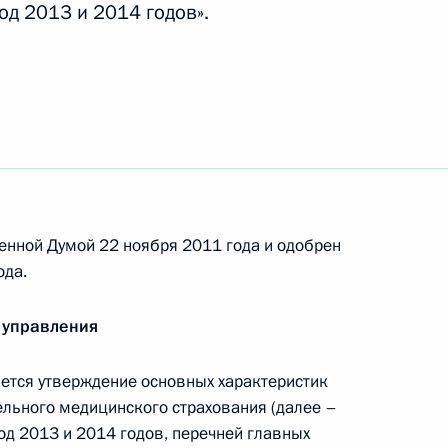
од 2013 и 2014 годов».
авленные на развитие студенческого
й процедуру признания дипломов зарубежных
енной Думой 22 ноября 2011 года и одобрен
ода.
 управления
й информационной системе топливно-
тся утверждение основных характеристик
льного медицинского страхования (далее –
од 2013 и 2014 годов, перечней главных