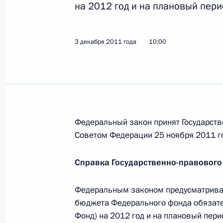
5 декабря 2011 года, понедельник
на 2012 год и на плановый пери
Внесены изменения в законы, напр
и школьного спорта
3 декабря 2011 года
10:00
5 декабря 2011 года, 10:50
Подписан закон, совершенствующи
вузов
Федеральный закон принят Государств
5 декабря 2011 года, 10:30
Советом Федерации 25 ноября 2011 г
Справка Государственно-правового
Подписан закон о государственно
энергетического комплекса
Федеральным законом предусматривае
бюджета Федерального фонда обязате
5 декабря 2011 года, 10:20
Фонд) на 2012 год и на плановый пери