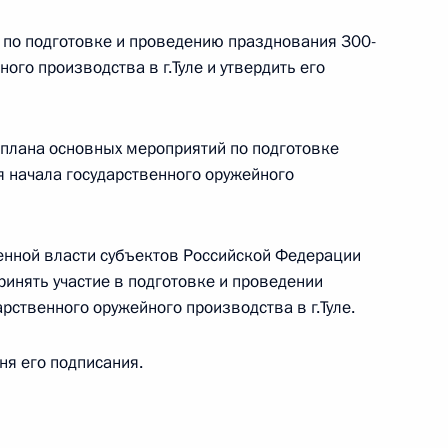
 по подготовке и проведению празднования 300-
ого производства в г.Туле и утвердить его
ство об альтернативной гражданской службе
 плана основных мероприятий по подготовке
 начала государственного оружейного
оинской службы гражданам, получающим
енной власти субъектов Российской Федерации
ринять участие в подготовке и проведении
рственного оружейного производства в г.Туле.
дня его подписания.
ельный кодекс