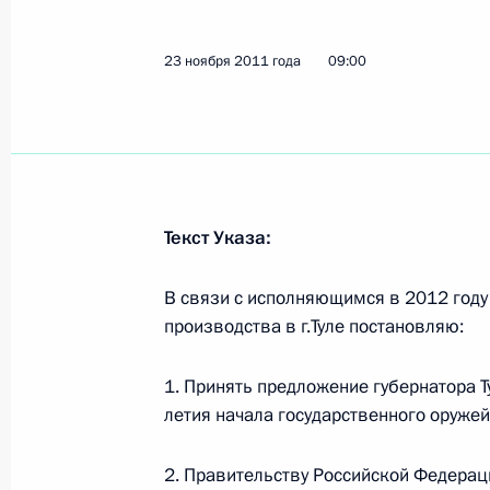
1 декабря 2011 года, 16:10
23 ноября 2011 года
09:00
Внесены изменения в закон о Фон
коммунального хозяйства
1 декабря 2011 года, 16:05
Текст Указа:
Подписан закон о федеральном бю
В связи с исполняющимся в 2012 году
и 2014 годов
производства в г.Туле постановляю:
1 декабря 2011 года, 16:00
1. Принять предложение губернатора Т
летия начала государственного оружейн
Подписан закон о ратификации До
2. Правительству Российской Федерац
1 декабря 2011 года, 10:30