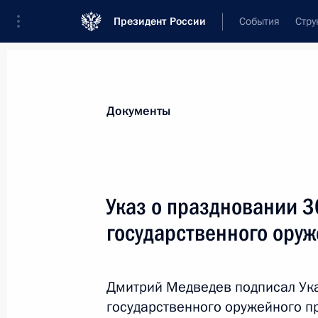
Президент России
События
Стру
Новости
Поручения Президента
Банк
Документы
Показа
Внесены изменения в Трудовой код
Указ о праздновании 3
1 декабря 2011 года, 18:00
государственного оруж
Внесены изменения в закон о соде
Дмитрий Медведев подписал Ука
и отдельные законодательные акт
государственного оружейного про