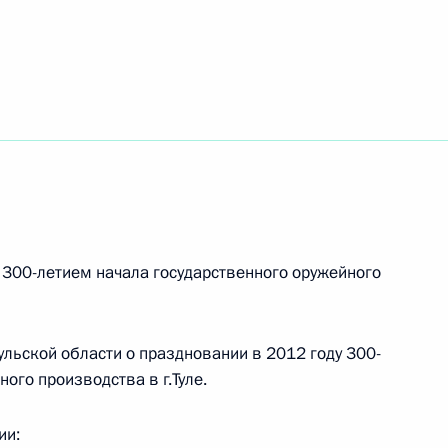
де содействия реформированию жилищно-
джете на 2012 год и на плановый период 2013
 300-летием начала государственного оружейного
ульской области о праздновании в 2012 году 300-
ого производства в г.Туле.
говора о Евразийской экономической комиссии
ии: