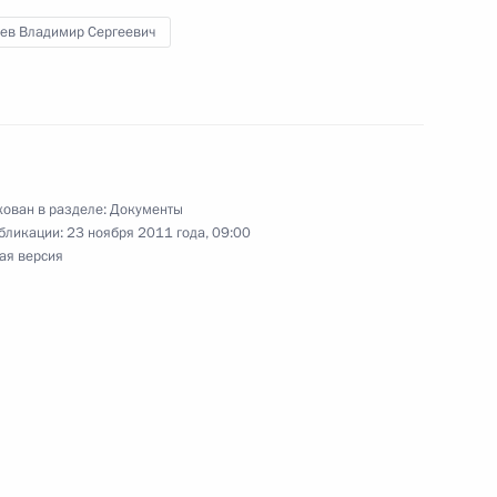
дев Владимир Сергеевич
Госдуму Протокол о внесении изменений в Устав
ован в разделе:
Документы
бликации:
23 ноября 2011 года, 09:00
ая версия
о фонда Президента