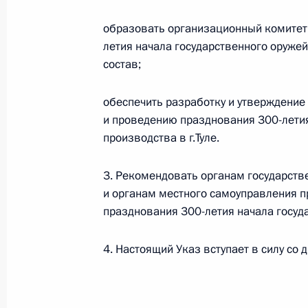
образовать организационный комитет
летия начала государственного оружейн
Внесены изменения в законодатель
состав;
1 декабря 2011 года, 10:20
обеспечить разработку и утверждение
и проведению празднования 300-летия
производства в г.Туле.
Подписан закон об отсрочке от в
послевузовское образование
3. Рекомендовать органам государств
1 декабря 2011 года, 10:00
и органам местного самоуправления п
празднования 300-летия начала госуда
30 ноября 2011 года, среда
4. Настоящий Указ вступает в силу со 
Внесены изменения в Градостроит
30 ноября 2011 года, 09:30