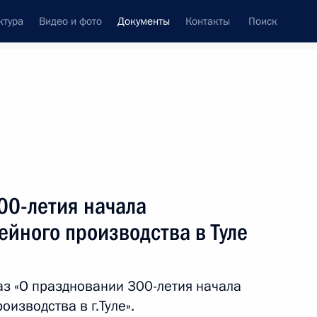
ктура
Видео и фото
Документы
Контакты
Поиск
 документов
Конституция России
ноябрь, 2011
ть следующие материалы
екс
00-летия начала
ейного производства в Туле
йствии развитию жилищного строительства
з «О праздновании 300-летия начала
ы
изводства в г.Туле».