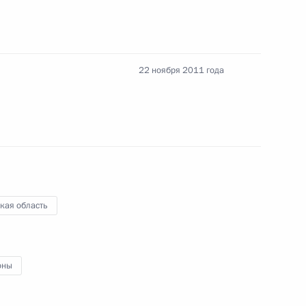
22 ноября 2011 года
деятельность инвестиционного товарищества
ния преференций для участников проекта
»
кая область
оны
одекс Российской Федерации