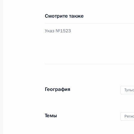
Смотрите также
29 ноября 2011 года, вторник
Указ №1523
Подписаны законы, регулирующие 
29 ноября 2011 года, 09:40
Подписан закон о порядке примене
инновационного центра «Сколково
География
Тульс
29 ноября 2011 года, 09:35
Темы
Реги
Внесены изменения в Налоговый к
29 ноября 2011 года, 09:30