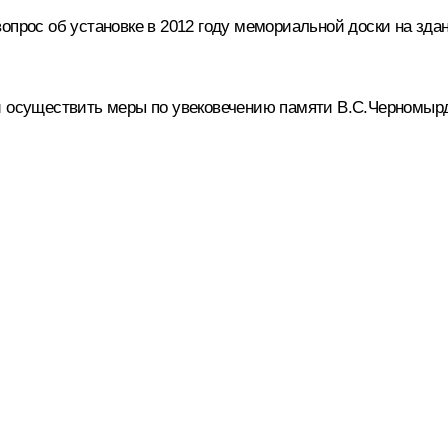
опрос об установке в 2012 году мемориальной доски на зд
и осуществить меры по увековечению памяти В.С.Черномырд
и конденсата (Сургутский ЗСК) общества с ограниченной от
ановить мемориальную доску и памятный знак на его терри
дерации выпустить юбилейную монету, посвящённую 75-лет
ния.
кументы
2011 года, 17:00
n.ru/d/13618