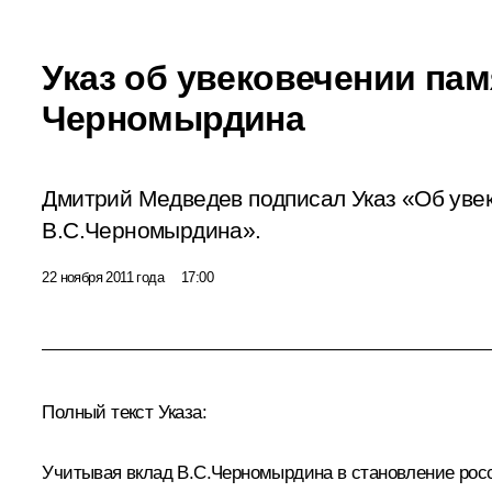
Указ об увековечении па
Черномырдина
Дмитрий Медведев подписал Указ «Об уве
В.С.Черномырдина».
22 ноября 2011 года
17:00
Полный текст Указа:
Учитывая вклад В.С.Черномырдина в становление росс