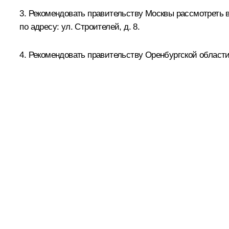
3. Рекомендовать правительству Москвы рассмотреть в
по адресу: ул. Строителей, д. 8.
4. Рекомендовать правительству Оренбургской област
5. Рекомендовать собственнику завода по стабилизаци
указанному заводу имя В.С.Черномырдина, а также уст
6. Рекомендовать Центральному банку Российской Фе
7. Настоящий Указ вступает в силу со дня его подписа
Статус материала
Опубликован в разделе:
До
Дата публикации:
22 ноября 
Ссылка на материал:
kremli