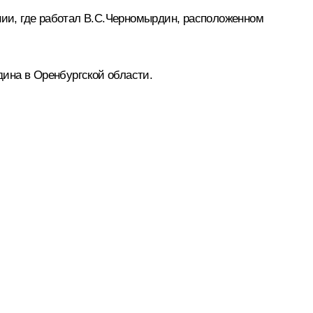
ании, где работал В.С.Черномырдин, расположенном
ина в Оренбургской области.
ветственностью «Газпром переработка» присвоить
тории.
ию со дня рождения В.С.Черномырдина.