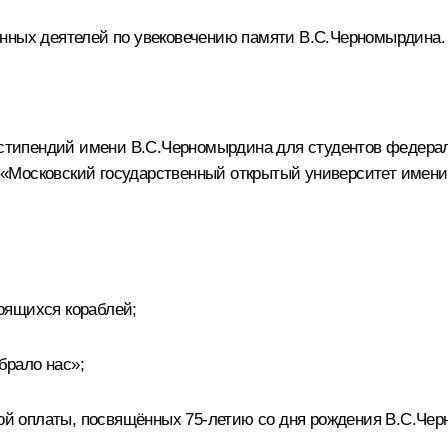
енных деятелей по увековечению памяти В.С.Черномырдина.
х стипендий имени В.С.Черномырдина для студентов федерал
«Московский государственный открытый университет имени
оящихся кораблей;
брало нас»;
овой оплаты, посвящённых 75-летию со дня рождения В.С.Че