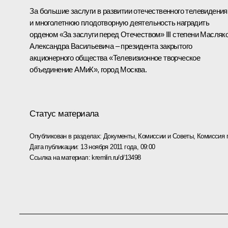
За большие заслуги в развитии отечественного телевидения
и многолетнюю плодотворную деятельность наградить
орденом «За заслуги перед Отечеством»
III степени Масляк
Александра Васильевича – президента закрытого
акционерного общества «Телевизионное творческое
объединение АМиК», город Москва.
Статус материала
Опубликован в разделах:
Документы
,
Комиссии и Советы
,
Комиссия 
Дата публикации:
13 ноября 2011 года, 09:00
Ссылка на материал:
kremlin.ru/d/13498