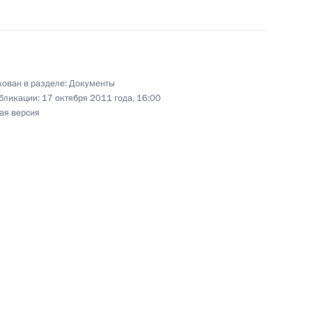
аправленности
ован в разделе:
Документы
к
бликации:
17 октября 2011 года, 16:00
ая версия
исполнении федерального бюджета
джета Фонда социального страхования