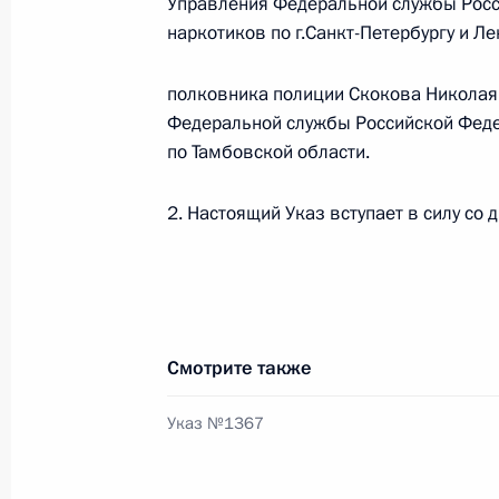
Управления Федеральной службы Росс
17 октября 2011 года, 14:00
наркотиков по г.Санкт-Петербургу и Л
полковника полиции Скокова Николая
14 октября 2011 года, пятница
Федеральной службы Российской Феде
по Тамбовской области.
Указ «О создании фонда «Российск
14 октября 2011 года, 18:00
2. Настоящий Указ вступает в силу со 
Кадровые изменения в Вооружённы
14 октября 2011 года, 08:45
Смотрите также
Указ №1367
11 октября 2011 года, вторник
В Госдуму внесён законопроект о з