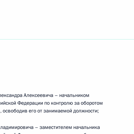
й службе исполнения наказаний
нтроле
лександра Алексеевича – начальником
ийской Федерации по контролю за оборотом
альный закон «О внесении изменений
, освободив его от занимаемой должности;
формирования Совета Федерации Федерального
Владимировича – заместителем начальника