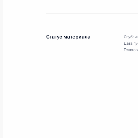
за преступления экстремистской н
11 октября 2011 года, 15:30
Статус материала
Опублик
10 октября 2011 года, понедельни
Дата пу
Текстов
Подписан Федеральный закон «Об 
за 2010 год»
10 октября 2011 года, 09:10
9 октября 2011 года, воскресенье
Подписан закон об исполнении бю
9 октября 2011 года, 10:45