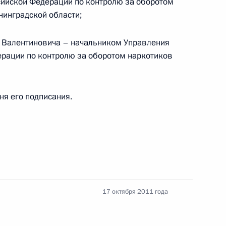
ийской Федерации по контролю за оборотом
енинградской области;
 Валентиновича – начальником Управления
рации по контролю за оборотом наркотиков
о-польский центр диалога и согласия»
дня его подписания.
х Силах
17 октября 2011 года
апрете на работу с детьми для лиц, осуждённых