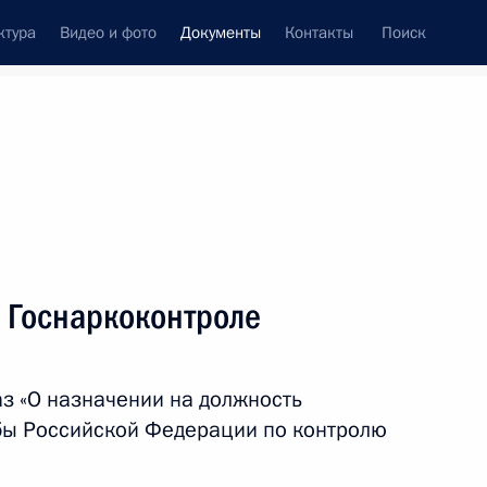
ктура
Видео и фото
Документы
Контакты
Поиск
 документов
Конституция России
октябрь, 2011
ть следующие материалы
к
 Госнаркоконтроле
ом комитете
з «О назначении на должность
бы Российской Федерации по контролю
ской службе