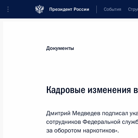
Президент России
События
Стру
Новости
Поручения Президента
Банк
Документы
Показа
17 октября 2011 года, понедельни
Кадровые изменения в
Кадровые изменения в Следственн
17 октября 2011 года, 16:20
Дмитрий Медведев подписал ука
сотрудников Федеральной служ
за оборотом наркотиков».
Кадровые изменения в фельдъегер