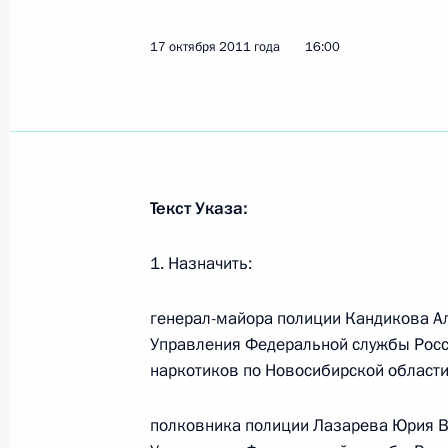
17 октября 2011 года, 16:15
17 октября 2011 года
16:00
Кадровые изменения в Федерально
17 октября 2011 года, 16:10
Текст Указа:
Кадровые изменения в Госнаркоко
1. Назначить:
17 октября 2011 года, 16:00
генерал-майора полиции Кандикова А
Управления Федеральной службы Росс
Дмитрий Медведев подписал Федер
наркотиков по Новосибирской области
в Федеральный закон «О порядке 
Собрания Российской Федерации»
полковника полиции Лазарева Юрия 