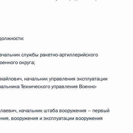
ными наградами работников хора имени
должности:
ачальник службы ракетно-артиллерийского
енного округа;
х Силах
хайлович, начальник управления эксплуатации
чальника Технического управления Военно-
олаевич, начальник штаба вооружения – первый
ния, вооружения и эксплуатации вооружения
у некоторых актов Президента в связи