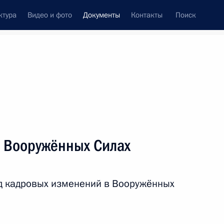
ктура
Видео и фото
Документы
Контакты
Поиск
 документов
Конституция России
март, 2011
ть следующие материалы
 Вооружённых Силах
лашения между Россией и США о транзите
з территорию России
д кадровых изменений в Вооружённых