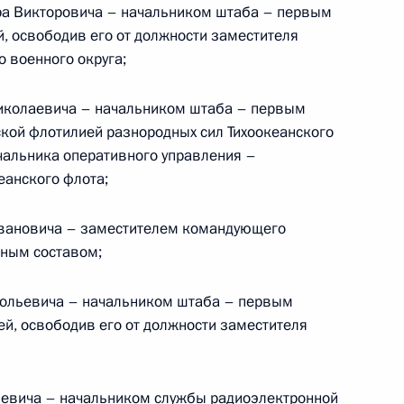
а Викторовича – начальником штаба – первым
ударственных пособиях гражданам, имеющим
 освободив его от должности заместителя
 военного округа;
Николаевича – начальником штаба – первым
ой флотилией разнородных сил Тихоокеанского
ачальника оперативного управления –
еанского флота;
твенную Думу на ратификацию Статут Суда
Ивановича – заместителем командующего
бщества
чным составом;
тольевича – начальником штаба – первым
й, освободив его от должности заместителя
х Силах
иевича – начальником службы радиоэлектронной