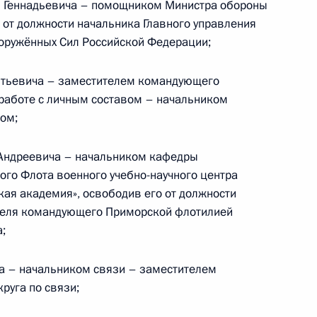
я Геннадьевича – помощником Министра обороны
 от должности начальника Главного управления
о фонда Президента
оружённых Сил Российской Федерации;
тьевича – заместителем командующего
работе с личным составом – начальником
вом;
ающийся налогообложения доходов физических
Андреевича – начальником кафедры
ого Флота военного учебно-научного центра
ая академия», освободив его от должности
теля командующего Приморской флотилией
;
 доходности для предпринимательской
рговых автоматов
 – начальником связи – заместителем
руга по связи;