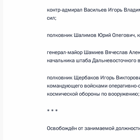
вступлением в силу закона «О поли
контр-адмирал Васильев Игорь Влади
1 марта 2011 года, 15:30
сил;
полковник Шалимов Юрий Олегович, к
Подписан Указ «О предельной штат
Российской Федерации»
генерал-майор Шамиев Вячеслав Алек
начальника штаба Дальневосточного в
1 марта 2011 года, 15:20
полковник Щербаков Игорь Викторови
командующего войсками оперативно-с
Утверждён перечень должностей вы
космической обороны по вооружению;
внутренних дел
1 марта 2011 года, 15:10
* * *
Освобождён от занимаемой должности 
Дмитрий Медведев подписал Указ «