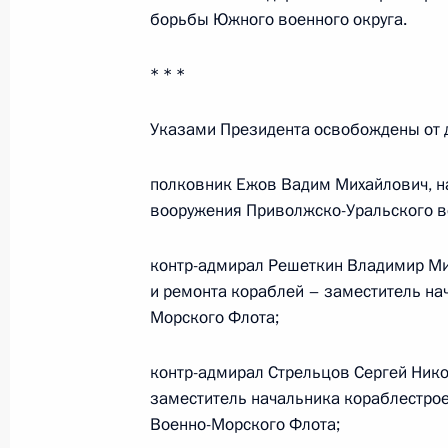
борьбы Южного военного округа.
2 марта 2011 года, среда
* * *
Указ о награждении государствен
Указами Президента освобождены от 
М.Е.Пятницкого
2 марта 2011 года, 19:00
полковник Ежов Вадим Михайлович, н
вооружения Приволжско-Уральского во
Кадровые изменения в Вооружённы
контр-адмирал Решеткин Владимир Ми
и ремонта кораблей – заместитель на
2 марта 2011 года, 09:10
Морского Флота;
контр-адмирал Стрельцов Сергей Ник
1 марта 2011 года, вторник
заместитель начальника кораблестрое
Военно-Морского Флота;
Указ о признании утратившими сил