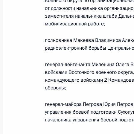
Подписан закон о ратификации со
военного округа по организационно-м
координационного центра по борь
от должности начальника организаци
заместителя начальника штаба Дальне
9 марта 2011 года, 10:30
мобилизационной работе;
полковника Макеева Владимира Алек
7 марта 2011 года, понедельник
радиоэлектронной борьбы Центральног
Подписан Федеральный закон «О в
генерал-лейтенанта Миленина Олега 
Российской Федерации»
войсками Восточного военного округа,
7 марта 2011 года, 14:50
командующего войсками 2 Командова
обороны;
генерал-майора Петрова Юрия Петров
Подписан закон, направленный на 
управления боевой подготовки Сухопут
предпринимательства
начальника управления боевой подгот
7 марта 2011 года, 14:40