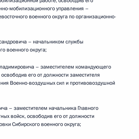
глашения о создании Центральноазиатского
обилизационной работе, освободив его
бе с незаконным оборотом наркотиков
онно-мобилизационного управления –
восточного военного округа по организационно-
сандровича – начальником службы
о военного округа;
несении изменений в Уголовный кодекс
Владимировича – заместителем командующего
 освободив его от должности заместителя
ния Военно-воздушных сил и противовоздушной
ича – заместителем начальника Главного
поддержку субъектов малого и среднего
ных войск, освободив его от должности
овки Сибирского военного округа;