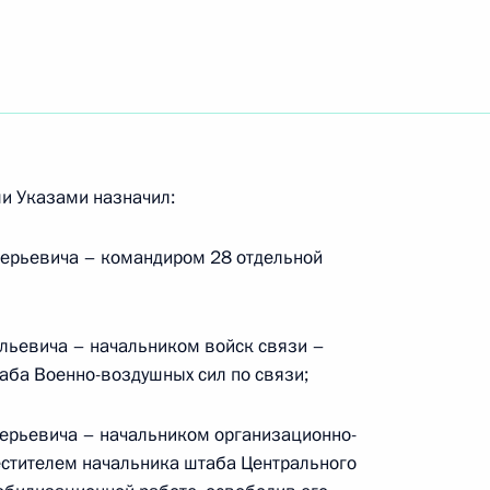
лашения между Россией и Украиной об охране
оссии к Роттердамской конвенции
и Указами назначил:
ерьевича – командиром 28 отдельной
говора между Россией и Панамой о взаимной
льевича – начальником войск связи –
елам
аба Военно-воздушных сил по связи;
ерьевича – начальником организационно-
стителем начальника штаба Центрального