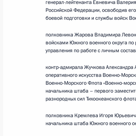
генерал-лейтенанта Евневича Валери
Российской Федерации, освободив его
О выделении средств из резервног
боевой подготовки и службы войск Во
7 марта 2011 года, 14:30
полковника Жарова Владимира Левон
войсками Южного военного округа по 
управления по работе с личным соста
Подписан Федеральный закон, кас
лиц
контр-адмирала Жучкова Александра 
7 марта 2011 года, 14:20
оперативного искусства Военно-Морск
Военно-Морского Флота «Военно-морск
начальника штаба – первого замести
разнородных сил Тихоокеанского флота
Подписан закон о размере базовой
деятельности с использованием то
полковника Кремлева Игоря Юрьевича
7 марта 2011 года, 14:00
начальника штаба Южного военного ок