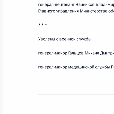
генерал-лейтенант Чайников Владимир
органов внутренних дел Российско
Главного управления Министерства о
1 марта 2011 года, 15:00
* * *
Указ об утверждении Типового по
Уволены с военной службы:
1 марта 2011 года, 14:50
генерал-майор Гальцов Михаил Дмитр
генерал-майор медицинской службы Р
Утверждены Положение о Министерст
центрального аппарата
1 марта 2011 года, 14:40
Подписан Указ «Вопросы организа