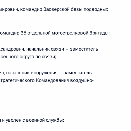
ции»
мирович, командир Заозерской базы подводных
омандир 35 отдельной мотострелковой бригады;
ной численности органов внутренних дел
сандрович, начальник связи – заместитель
оенного округа по связи;
ч, начальник вооружения – заместитель
тратегического Командования воздушно-
сшего начальствующего состава в органах
и уволен с военной службы:
О внеочередной аттестации сотрудников