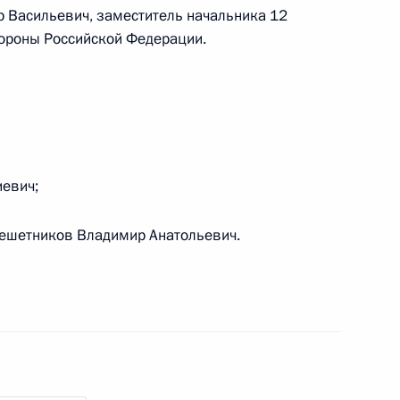
 Васильевич, заместитель начальника 12
й Федерации»
бороны Российской Федерации.
ложения о территориальном органе МВД
иевич;
ешетников Владимир Анатольевич.
ве внутренних дел и структура его
ции полиции»