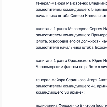
генерал-майора Майстренко Владимир
Внесены изменения в закон о гос
заместителем командующего 5 армией,
детей
начальника штаба Северо-Кавказского
7 марта 2011 года, 13:40
капитана 1 ранга Мясоедова Сергея 
заместителем командующего Приморск
флота, освободив его от должности н
3 марта 2011 года, четверг
заместителя начальника штаба Тихоок
Дмитрий Медведев внёс в Государс
капитана 1 ранга Ореховского Юрия 
Евразийского экономического соо
Черноморским флотом по работе с ли
3 марта 2011 года, 13:00
генерал-майора Серицкого Игоря Ана
заместителем командующего 41 армие
командующего 36 армией;
Кадровые изменения в Вооружённы
3 марта 2011 года, 10:00
полковника Федоренко Виктора Георг