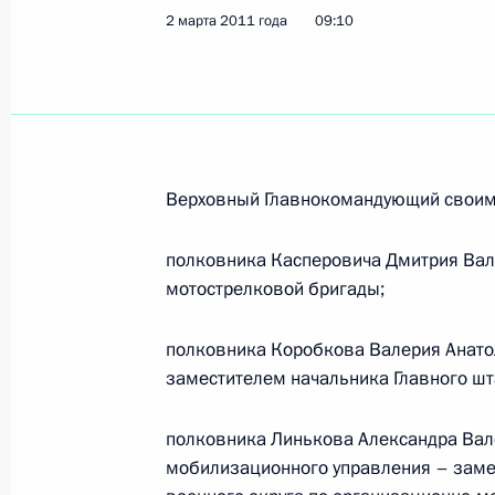
Подписан закон о ратификации сог
2 марта 2011 года
09:10
космических технологий
9 марта 2011 года, 12:30
Подписан закон о присоединении Р
Верховный Главнокомандующий своим
9 марта 2011 года, 12:15
полковника Касперовича Дмитрия Вал
мотострелковой бригады;
Подписан закон о ратификации до
полковника Коробкова Валерия Анато
правовой помощи по уголовным д
заместителем начальника Главного шт
9 марта 2011 года, 12:00
полковника Линькова Александра Вал
мобилизационного управления – заме