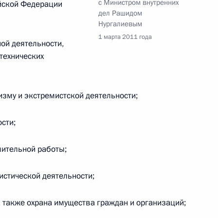
с Министром внутренних
йской Федерации
дел Рашидом
Нургалиевым
о фонда Президента
1 марта 2011 года
ой деятельности,
технических
ающийся налогообложения доходов физических
изму и экстремистской деятельности;
сти;
шительной работы;
 доходности для предпринимательской
рговых автоматов
истической деятельности;
а также охрана имущества граждан и организаций;