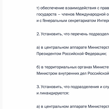
т) обеспечение взаимодействия с пр
государств – членов Международной о
2 марта 2011 года, среда
и с Генеральным секретариатом Интер
Указ о награждении государствен
М.Е.Пятницкого
2. Установить, что перечень подразде
2 марта 2011 года, 19:00
а) в центральном аппарате Министерс
Президентом Российской Федерации;
Кадровые изменения в Вооружённы
б) в территориальных органах Минист
2 марта 2011 года, 09:10
Министром внутренних дел Российско
3. Установить, что подразделения и с
и ликвидируются:
1 марта 2011 года, вторник
Указ о признании утратившими сил
а) в центральном аппарате Министерс