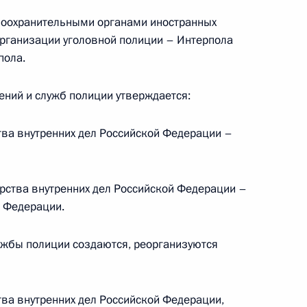
авоохранительными органами иностранных
рганизации уголовной полиции – Интерпола
пола.
ными наградами работников хора имени
лений и служб полиции утверждается:
тва внутренних дел Российской Федерации –
х Силах
ерства внутренних дел Российской Федерации –
й Федерации.
лужбы полиции создаются, реорганизуются
у некоторых актов Президента в связи
тва внутренних дел Российской Федерации,