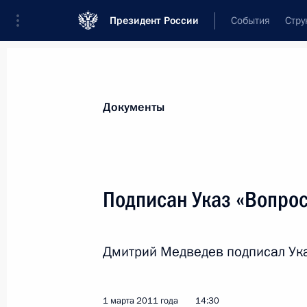
Президент России
События
Стру
Новости
Поручения Президента
Банк
Документы
Показа
9 марта 2011 года, среда
Подписан Указ «Вопро
Подписан закон о ратификации сог
военных грузов в Афганистан чере
Дмитрий Медведев подписал Ука
9 марта 2011 года, 19:30
1 марта 2011 года
14:30