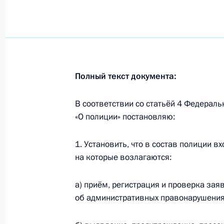
Подписан закон о ратификации сог
космических технологий
9 марта 2011 года, 12:30
Полный текст документа:
Подписан закон о присоединении Р
9 марта 2011 года, 12:15
В соответствии со статьёй 4 Федераль
«О полиции» постановляю:
1. Установить, что в состав полиции в
Подписан закон о ратификации до
на которые возлагаются:
правовой помощи по уголовным д
9 марта 2011 года, 12:00
а) приём, регистрация и проверка зая
об административных правонарушениях