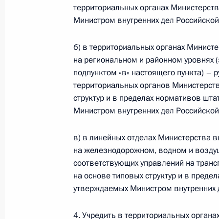
вступлением в силу закона «О поли
территориальных органах Министерст
Министром внутренних дел Российско
1 марта 2011 года, 15:30
б) в территориальных органах Минист
на региональном и районном уровнях 
Подписан Указ «О предельной штат
подпунктом «в» настоящего пункта) –
Российской Федерации»
территориальных органов Министерств
1 марта 2011 года, 15:20
структур и в пределах нормативов шта
Министром внутренних дел Российско
в) в линейных отделах Министерства 
Утверждён перечень должностей вы
на железнодорожном, водном и возду
внутренних дел
соответствующих управлений на тран
1 марта 2011 года, 15:10
на основе типовых структур и в преде
утверждаемых Министром внутренних 
4. Учредить в территориальных органа
Дмитрий Медведев подписал Указ «