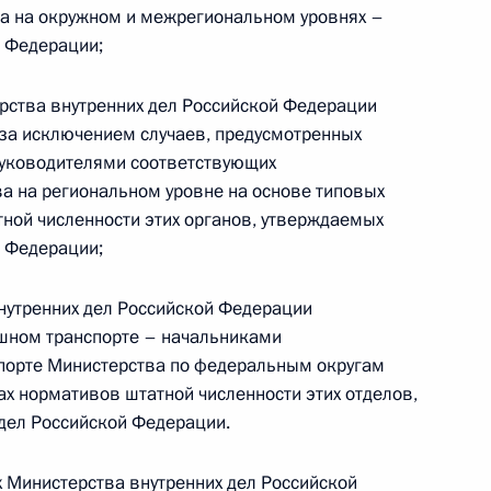
ции»
ва на окружном и межрегиональном уровнях –
й Федерации;
ерства внутренних дел Российской Федерации
(за исключением случаев, предусмотренных
ной численности органов внутренних дел
 руководителями соответствующих
а на региональном уровне на основе типовых
тной численности этих органов, утверждаемых
й Федерации;
внутренних дел Российской Федерации
сшего начальствующего состава в органах
шном транспорте – начальниками
спорте Министерства по федеральным округам
лах нормативов штатной численности этих отделов,
дел Российской Федерации.
х Министерства внутренних дел Российской
О внеочередной аттестации сотрудников