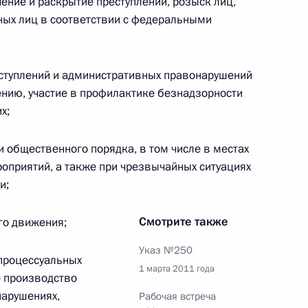
глашения о создании Центральноазиатского
ение и раскрытие преступлений, розыск лиц,
бе с незаконным оборотом наркотиков
ных лиц в соответствии с федеральными
еступлений и административных правонарушений
ению, участие в профилактике безнадзорности
х;
несении изменений в Уголовный кодекс
и общественного порядка, в том числе в местах
оприятий, а также при чрезвычайных ситуациях
и;
Смотрите также
го движения;
поддержку субъектов малого и среднего
Указ №250
 процессуальных
1 марта 2011 года
е производство
нарушениях,
Рабочая встреча