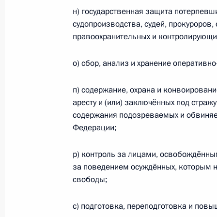
н) государственная защита потерпевши
Внесены изменения в закон о гос
судопроизводства, судей, прокуроров,
детей
правоохранительных и контролирующих
7 марта 2011 года, 13:40
о) сбор, анализ и хранение оператив
п) содержание, охрана и конвоирован
3 марта 2011 года, четверг
аресту и (или) заключённых под страж
Дмитрий Медведев внёс в Государс
содержания подозреваемых и обвиняе
Евразийского экономического соо
Федерации;
3 марта 2011 года, 13:00
р) контроль за лицами, освобождённы
за поведением осуждённых, которым н
свободы;
Кадровые изменения в Вооружённы
3 марта 2011 года, 10:00
с) подготовка, переподготовка и пов