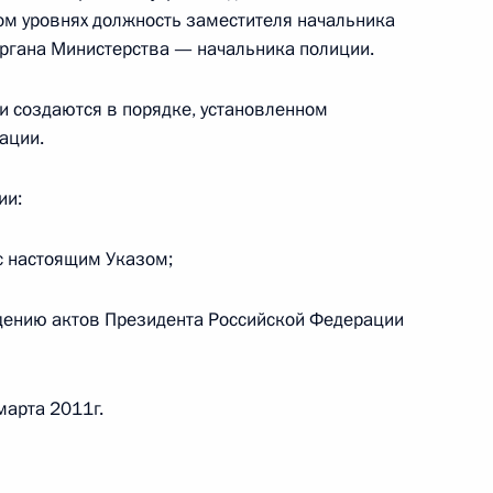
ом уровнях должность заместителя начальника
й Федерации»
ргана Министерства — начальника полиции.
ии создаются в порядке, установленном
ации.
ложения о территориальном органе МВД
ии:
 с настоящим Указом;
ве внутренних дел и структура его
едению актов Президента Российской Федерации
марта 2011г.
ции полиции»