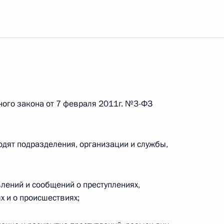
лашения между Россией и Украиной об охране
оссии к Роттердамской конвенции
ного закона от 7 февраля 2011г. №3-ФЗ
ходят подразделения, организации и службы,
говора между Россией и Панамой о взаимной
елам
влений и сообщений о преступлениях,
 и о происшествиях;