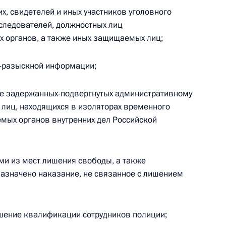
х, свидетелей и иных участников уголовного
ударственных пособиях гражданам, имеющим
 следователей, должностных лиц
 органов, а также иных защищаемых лиц;
но-разыскной информации;
ие задержанных-подвергнутых административному
у лиц, находящихся в изоляторах временного
твенную Думу на ратификацию Статут Суда
мых органов внутренних дел Российской
бщества
ми из мест лишения свободы, а также
азначено наказание, не связанное с лишением
х Силах
ышение квалификации сотрудников полиции;