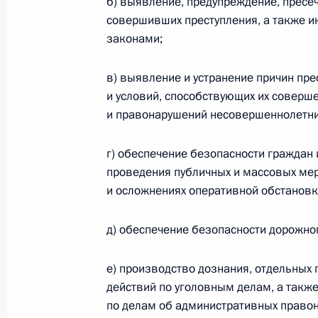
Подписан закон о ратификации со
б) выявление, предупреждение, пресеч
координационного центра по борь
совершивших преступления, а также и
законами;
9 марта 2011 года, 10:30
в) выявление и устранение причин пр
и условий, способствующих их соверш
7 марта 2011 года, понедельник
и правонарушений несовершеннолетни
Подписан Федеральный закон «О в
г) обеспечение безопасности граждан 
Российской Федерации»
проведения публичных и массовых мер
7 марта 2011 года, 14:50
и осложнениях оперативной обстановк
д) обеспечение безопасности дорожно
Подписан закон, направленный на 
предпринимательства
е) производство дознания, отдельных
действий по уголовным делам, а такж
7 марта 2011 года, 14:40
по делам об административных право