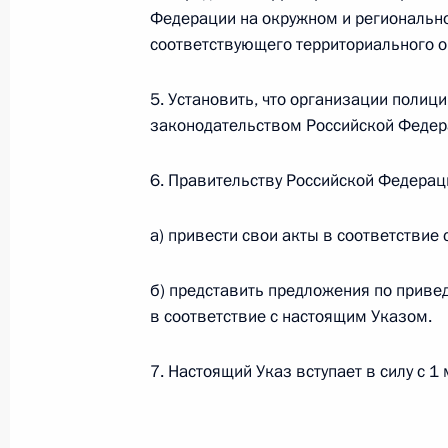
Федерации на окружном и региональн
органов внутренних дел Российско
соответствующего территориального о
1 марта 2011 года, 15:00
5. Установить, что организации полиц
законодательством Российской Федер
Указ об утверждении Типового по
6. Правительству Российской Федерац
1 марта 2011 года, 14:50
а) привести свои акты в соответствие
Утверждены Положение о Министерст
б) представить предложения по прив
центрального аппарата
в соответствие с настоящим Указом.
1 марта 2011 года, 14:40
7. Настоящий Указ вступает в силу с 1 
Подписан Указ «Вопросы организа