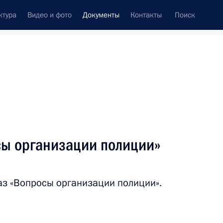
ктура
Видео и фото
Документы
Контакты
Поиск
 документов
Конституция России
март, 2011
ть следующие материалы
сы организации полиции»
лашения между Россией и США о транзите
з территорию России
з «Вопросы организации полиции».