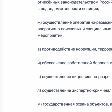
отнесённых законодательством Росси
к подведомственности полиции;
О выделении средств из резервног
ж) осуществление оперативно-разыскн
7 марта 2011 года, 14:30
оперативно-поисковых и специальных 
мероприятий;
Подписан Федеральный закон, кас
з) противодействие коррупции, террор
лиц
7 марта 2011 года, 14:20
и) обеспечение собственной безопасно
к) осуществление лицензионно-разре
Подписан закон о размере базовой
деятельности с использованием то
л) осуществление экспертно-криминал
7 марта 2011 года, 14:00
м) государственная охрана объектов, 