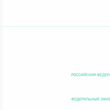
Официальный портал правовой информации
prav
26 июля 2026 года
Федеральный закон от 26.07.2026
О внесении изменений в статью 11 Федера
Федерального закона «Об образовании в
РОССИЙСКАЯ ФЕДЕР
26 июля 2026 года
ФЕДЕРАЛЬНЫЙ ЗАК
Федеральный закон от 26.07.2026