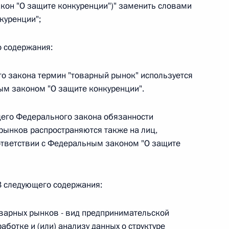
овом статусе представительств компетентных органов
акон "О защите конкуренции")" заменить словами
в Российской Федерации и Киргизской Республике
куренции";
о содержания:
го закона термин "товарный рынок" используется
 г. № 252-ФЗ
ым законом "О защите конкуренции".
его водного транспорта Российской Федерации и статью 1
инства измерений»
щего Федерального закона обязанности
рынков распространяются также на лиц,
оответствии с Федеральным законом "О защите
 г. № 250-ФЗ
23 следующего содержания:
кой Федерации об административных правонарушениях
оварных рынков - вид предпринимательской
аботке и (или) анализу данных о структуре