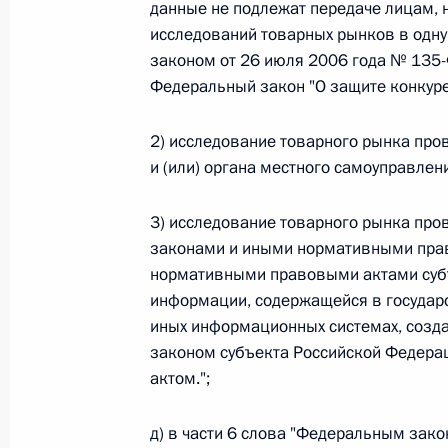
данные не подлежат передаче лицам, 
исследований товарных рынков в одну
Федеральный закон от 26.07.2026
законом от 26 июля 2006 года № 135-Ф
О внесении изменений в статью 13–2 Фед
Федеральный закон "О защите конкуре
и признании утратившим силу пункта 1 ча
изменений в Федеральный закон „Об акта
2) исследование товарного рынка пров
26 июля 2026 года
и (или) органа местного самоуправлен
3) исследование товарного рынка про
Федеральный закон от 26.07.2026
законами и иными нормативными пра
нормативными правовыми актами суб
О внесении изменения в статью 10 Федер
информации, содержащейся в государ
26 июля 2026 года
иных информационных системах, созда
законом субъекта Российской Федер
актом.";
Федеральный закон от 26.07.2026
д) в части 6 слова "Федеральным зак
О ратификации Соглашения между Правит