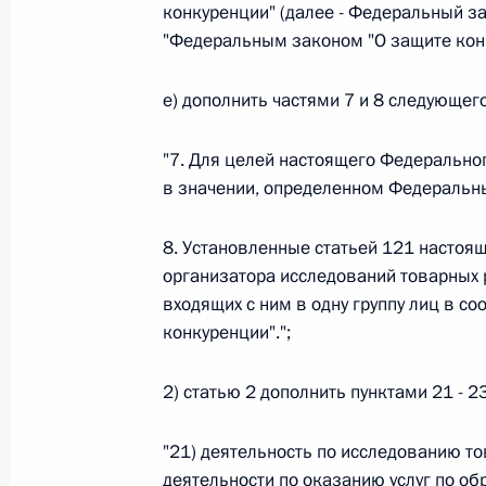
Министров Киргизской Республики о прав
конкуренции" (далее - Федеральный з
по вопросам внутренних дел и миграции 
"Федеральным законом "О защите кон
26 июля 2026 года
е) дополнить частями 7 и 8 следующег
"7. Для целей настоящего Федерально
Федеральный закон от 26.07.2026
в значении, определенном Федеральн
О внесении изменений в Кодекс внутренн
Федерального закона «Об обеспечении ед
8. Установленные статьей 121 настоя
26 июля 2026 года
организатора исследований товарных 
входящих с ним в одну группу лиц в с
конкуренции".";
Федеральный закон от 26.07.2026
2) статью 2 дополнить пунктами 21 - 
О внесении изменений в Кодекс Российс
26 июля 2026 года
"21) деятельность по исследованию т
деятельности по оказанию услуг по обр