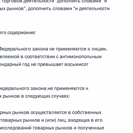
м торговой деятельности" дополнить словами "и
ых рынков", дополнить словами "и деятельности
его содержания:
 г. № 267-ФЗ
льного закона «О благотворительной деятельности
Федерального закона не применяются к лицам,
еделяемой в соответствии с антимонопольным
ендарный год не превышает восьмисот
едерального закона не применяются к
 г. № 251-ФЗ
 рынков в следующих случаях:
с Российской Федерации и статьи 31 и 151 Уголовно-
дерации
арных рынков осуществляется в собственных
товарных рынков и (или) лиц, входящих в его
х исследований товарных рынков и полученные