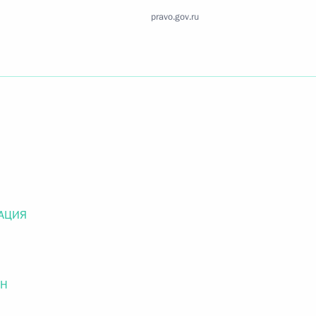
Найти документ
pravo.gov.ru
o.gov.ru
 г. № 259-ФЗ
льного закона «О статусе военнослужащих» и статью 86
 Российской Федерации»
АЦИЯ
ОН
 г. № 265-ФЗ