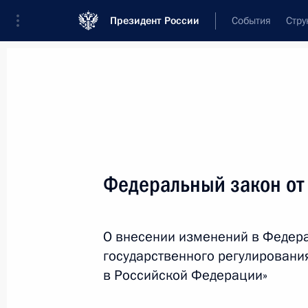
Президент России
События
Стру
Новости
Поручения Президента
Банк
Название документа или его номер
Федеральный закон от
Текст в документе
О внесении изменений в Федера
Вид документа
государственного регулирования
Все
в Российской Федерации»
Дата вступления в силу...
или 