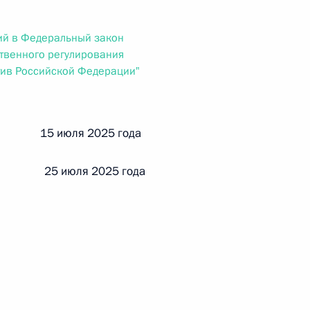
ального закона «О персональных данных» и отдельные
ации
ий в Федеральный закон
ственного регулирования
тив Российской Федерации"
 г. № 256-ФЗ
кон «О присяжных заседателях федеральных судов общей
й 15 июля 2025 года
 25 июля 2025 года
 г. № 263-ФЗ
ального закона «О государственной регистрации