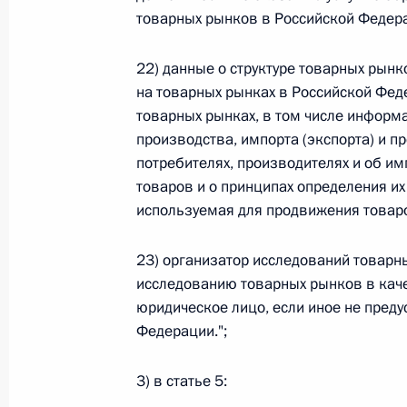
товарных рынков в Российской Федер
Федеральный закон от 26.07.2026
22) данные о структуре товарных рынк
О внесении изменения в статью 6 Закона
на товарных рынках в Российской Феде
26 июля 2026 года
товарных рынках, в том числе информ
производства, импорта (экспорта) и 
потребителях, производителях и об им
Федеральный закон от 26.07.2026
товаров и о принципах определения их
используемая для продвижения товаро
О внесении изменений в статью 9.21 Код
правонарушениях
23) организатор исследований товарн
26 июля 2026 года
исследованию товарных рынков в каче
юридическое лицо, если иное не пре
Федерации.";
Федеральный закон от 26.07.2026
3) в статье 5:
О ратификации Соглашения между Правит
Республики Беларусь о сотрудничестве в 