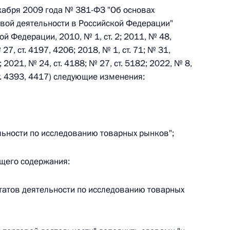
кабря 2009 года № 381-ФЗ "Об основах
овой деятельности в Российской Федерации"
 г. № 242-ФЗ
й Федерации, 2010, № 1, ст. 2; 2011, № 48,
 27, ст. 4197, 4206; 2018, № 1, ст. 71; № 31,
части первой и статью 227–1 части второй Налогового
4; 2021, № 24, ст. 4188; № 27, ст. 5182; 2022, № 8,
ст. 4393, 4417) следующие изменения:
 г. № 246-ФЗ
ельности по исследованию товарных рынков";
 Российской Федерации
ющего содержания:
ьтатов деятельности по исследованию товарных
 г. № 268-ФЗ
кон «О пробации в Российской Федерации»