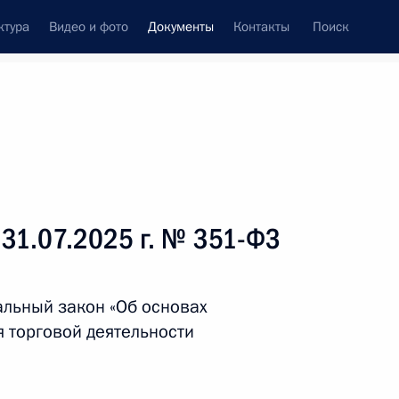
ктура
Видео и фото
Документы
Контакты
Поиск
 документов
Справка
Конституция России
 31.07.2025 г. № 351-ФЗ
льный закон «Об основах
 торговой деятельности
дата принятия