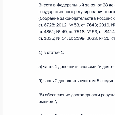
Внести в Федеральный закон от 28 де
государственного регулирования торг
Федеральный закон от 26.07.2026
(Собрание законодательства Российско
ст. 6728; 2012, № 53, ст. 7643; 2016, №
О внесении изменений в статьи 85 и 102 
ст. 4861; № 49, ст. 7518; № 53, ст. 841
кодекса Российской Федерации
ст. 1035; № 14, ст. 2199; 2023, № 25, 
26 июля 2026 года
1) в статье 1:
Федеральный закон от 26.07.2026
а) часть 1 дополнить словами "и деят
О внесении изменений в Трудовой кодекс
б) часть 2 дополнить пунктом 5 следу
26 июля 2026 года
"5) обеспечение достоверности резул
рынков.";
Федеральный закон от 26.07.2026
О внесении изменений в Федеральный за