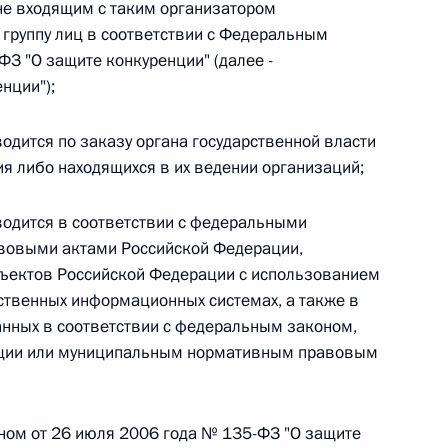
не входящим с таким организатором
 группу лиц в соответствии с Федеральным
 г. № 264-ФЗ
З "О защите конкуренции" (далее -
ерального закона «Об актах гражданского состояния»
нции");
сти 13 статьи 3 Федерального закона «О внесении
х гражданского состояния“
одится по заказу органа государственной власти
ия либо находящихся в их ведении организаций;
водится в соответствии с федеральными
 г. № 270-ФЗ
вовыми актами Российской Федерации,
ъектов Российской Федерации с использованием
ального закона «Об автономных учреждениях»
ственных информационных системах, а также в
нных в соответствии с федеральным законом,
ации или муниципальным нормативным правовым
 г. № 244-ФЗ
оном от 26 июля 2006 года № 135-ФЗ "О защите
ельством Российской Федерации и Кабинетом