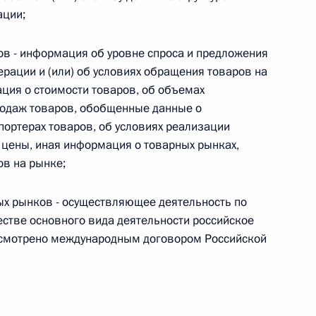
ации;
 г. № 266-ФЗ
ов - информация об уровне спроса и предложения
 Российской Федерации «О защите прав потребителей»
рации и (или) об условиях обращения товаров на
ация о стоимости товаров, об объемах
продаж товаров, обобщенные данные о
портерах товаров, об условиях реализации
 г. № 247-ФЗ
 цены, иная информация о товарных рынках,
в на рынке;
екса Российской Федерации об административных
ых рынков - осуществляющее деятельность по
стве основного вида деятельности российское
дусмотрено международным договором Российской
 г. № 245-ФЗ
ельством Российской Федерации и Правительством
сфере деятельности с драгоценными металлами,