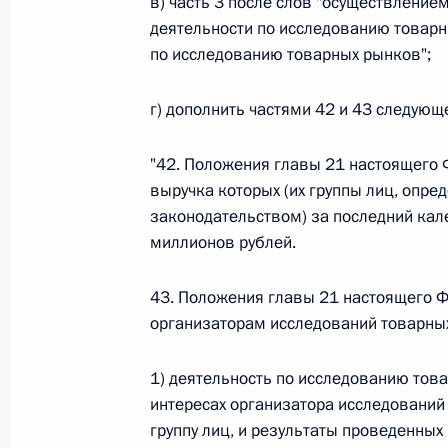
в) часть 3 после слов "осуществление
деятельности по исследованию товарн
26 июля 2026 года
по исследованию товарных рынков";
г) дополнить частями 42 и 43 следующ
Федеральный закон от 26.07.2026
О внесении изменения в статью 2 Федера
"42. Положения главы 21 настоящего 
и добровольчестве (волонтерстве)»
выручка которых (их группы лиц, опр
26 июля 2026 года
законодательством) за последний кал
миллионов рублей.
43. Положения главы 21 настоящего Ф
Федеральный закон от 26.07.2026
организаторам исследований товарных
О внесении изменений в Уголовный кодек
процессуального кодекса Российской Фе
1) деятельность по исследованию тов
26 июля 2026 года
интересах организатора исследований 
группу лиц, и результаты проведенны