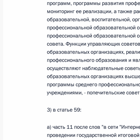
программ, программы развития профе
Федеральный закон от 26.07.2026
мониторинг ее реализации, а также 
образовательной, воспитательной, ор
О внесении изменений в статью 13–2 Фед
профессиональной образовательной о
и признании утратившим силу пункта 1 ча
изменений в Федеральный закон „Об акта
профессиональной образовательной о
совета. Функции управляющих советов
26 июля 2026 года
образовательных организациях, реал
профессионального образования и я
осуществляют наблюдательные советы
Федеральный закон от 26.07.2026
образовательных организациях высш
программы среднего профессиональн
О внесении изменения в статью 10 Федер
учреждениями, - попечительские совет
26 июля 2026 года
3) в статье 59:
Федеральный закон от 26.07.2026
а) часть 11 после слов "в сети "Интер
проведении государственной итогово
О ратификации Соглашения между Правит