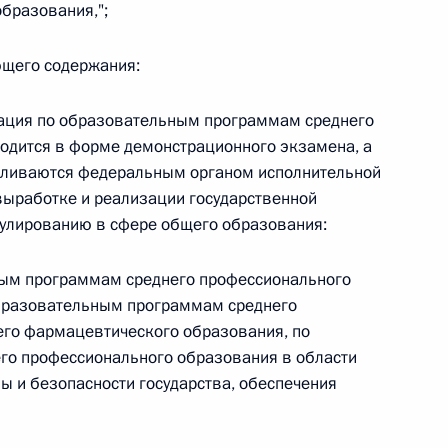
овом статусе представительств компетентных органов
образования,";
в Российской Федерации и Киргизской Республике
ющего содержания:
стация по образовательным программам среднего
одится в форме демонстрационного экзамена, а
 г. № 252-ФЗ
авливаются федеральным органом исполнительной
его водного транспорта Российской Федерации и статью 1
выработке и реализации государственной
инства измерений»
гулированию в сфере общего образования:
ным программам среднего профессионального
образовательным программам среднего
 г. № 250-ФЗ
его фармацевтического образования, по
о профессионального образования в области
кой Федерации об административных правонарушениях
ы и безопасности государства, обеспечения