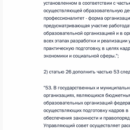
установленном в соответствии с часть
26 июля 2026 года
осуществляющей образовательную дея
профессионалитет - форма организаци
предусматривающая участие работодат
образовательной организацией и в ор
Федеральный закон от 26.07.2026
всех этапах разработки и реализации
О внесении изменения в статью 2 Федера
практическую подготовку, в целях ка
и добровольчестве (волонтерстве)»
экономики и социальной сферы.";
26 июля 2026 года
2) статью 26 дополнить частью 53 сл
Федеральный закон от 26.07.2026
"53. В государственных и муниципал
организациях, являющихся бюджетны
О внесении изменений в Уголовный кодек
образовательных организаций федера
процессуального кодекса Российской Фе
осуществляющих подготовку кадров в 
26 июля 2026 года
обеспечения законности и правопоря
Управляющий совет осуществляет рас