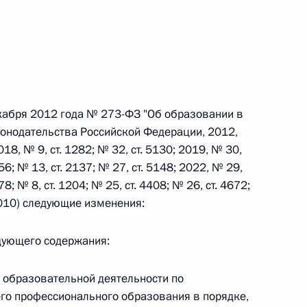
 г. № 242-ФЗ
части первой и статью 227–1 части второй Налогового
кабря 2012 года № 273-ФЗ "Об образовании в
онодательства Российской Федерации, 2012,
018, № 9, ст. 1282; № 32, ст. 5130; 2019, № 30,
 56; № 13, ст. 2137; № 27, ст. 5148; 2022, № 29,
 г. № 246-ФЗ
 78; № 8, ст. 1204; № 25, ст. 4408; № 26, ст. 4672;
 Российской Федерации
 5010) следующие изменения:
едующего содержания:
и образовательной деятельности по
 г. № 268-ФЗ
о профессионального образования в порядке,
кон «О пробации в Российской Федерации»