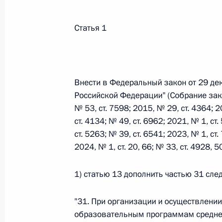
Статья 1
Федеральный закон от 26.07.2026
О внесении изменений в статьи 85 и 102 
кодекса Российской Федерации
26 июля 2026 года
Внести в Федеральный закон от 29 де
Российской Федерации" (Собрание зак
№ 53, ст. 7598; 2015, № 29, ст. 4364; 2
ст. 4134; № 49, ст. 6962; 2021, № 1, ст.
Федеральный закон от 26.07.2026
ст. 5263; № 39, ст. 6541; 2023, № 1, ст.
О внесении изменений в Трудовой кодекс
2024, № 1, ст. 20, 66; № 33, ст. 4928,
26 июля 2026 года
1) статью 13 дополнить частью 31 сл
"31. При организации и осуществлени
Федеральный закон от 26.07.2026
образовательным программам среднег
О внесении изменений в Федеральный за