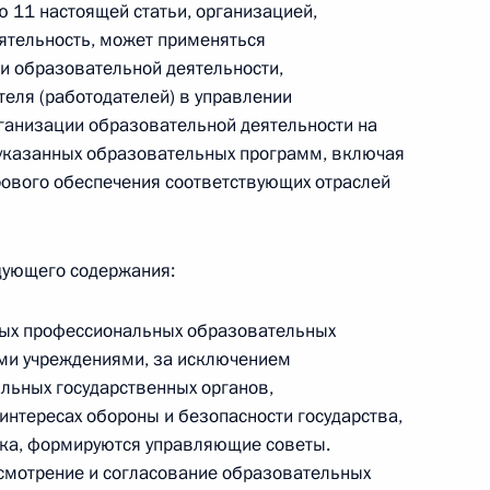
ю 11 настоящей статьи, организацией,
тельность, может применяться
и образовательной деятельности,
еля (работодателей) в управлении
ганизации образовательной деятельности на
 г. № 267-ФЗ
 указанных образовательных программ, включая
льного закона «О благотворительной деятельности
дрового обеспечения соответствующих отраслей
едующего содержания:
 г. № 251-ФЗ
ьных профессиональных образовательных
ми учреждениями, за исключением
с Российской Федерации и статьи 31 и 151 Уголовно-
льных государственных органов,
дерации
интересах обороны и безопасности государства,
дка, формируются управляющие советы.
смотрение и согласование образовательных