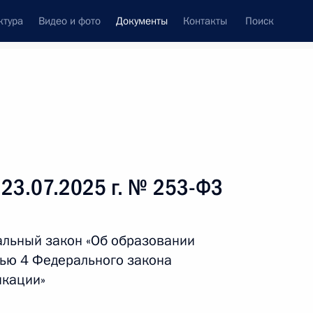
ктура
Видео и фото
Документы
Контакты
Поиск
 документов
Справка
Конституция России
 23.07.2025 г. № 253-ФЗ
альный закон «Об образовании
тью 4 Федерального закона
икации»
дата принятия