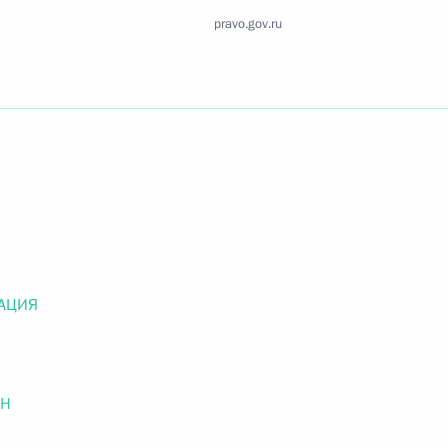
Найти документ
pravo.gov.ru
o.gov.ru
 г. № 259-ФЗ
льного закона «О статусе военнослужащих» и статью 86
 Российской Федерации»
АЦИЯ
ОН
 г. № 265-ФЗ