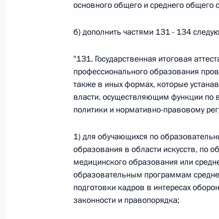
Министров Киргизской Республики о прав
основного общего и среднего общего 
по вопросам внутренних дел и миграции 
26 июля 2026 года
б) дополнить частями 131 - 134 следу
"131. Государственная итоговая атте
профессионального образования пров
Федеральный закон от 26.07.2026
также в иных формах, которые устан
О внесении изменений в Кодекс внутренн
власти, осуществляющим функции по 
Федерального закона «Об обеспечении ед
политики и нормативно-правовому ре
26 июля 2026 года
1) для обучающихся по образователь
образования в области искусств, по 
Федеральный закон от 26.07.2026
медицинского образования или средн
образовательным программам среднег
О внесении изменений в Кодекс Российс
подготовки кадров в интересах оборон
26 июля 2026 года
законности и правопорядка;