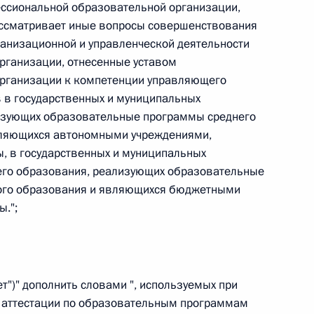
ссиональной образовательной организации,
 г. № 264-ФЗ
рассматривает иные вопросы совершенствования
ганизационной и управленческой деятельности
ерального закона «Об актах гражданского состояния»
рганизации, отнесенные уставом
сти 13 статьи 3 Федерального закона «О внесении
х гражданского состояния“
рганизации к компетенции управляющего
 в государственных и муниципальных
изующих образовательные программы среднего
вляющихся автономными учреждениями,
, в государственных и муниципальных
 г. № 270-ФЗ
его образования, реализующих образовательные
ого образования и являющихся бюджетными
ального закона «Об автономных учреждениях»
ы.";
 г. № 244-ФЗ
нет")" дополнить словами ", используемых при
й аттестации по образовательным программам
ельством Российской Федерации и Кабинетом