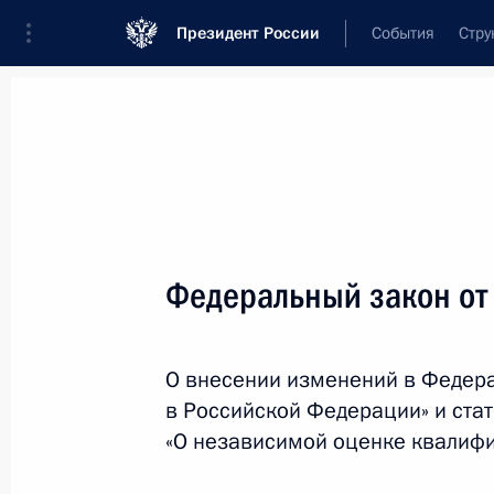
Президент России
События
Стру
Новости
Поручения Президента
Банк
Название документа или его номер
Федеральный закон от
Текст в документе
О внесении изменений в Федер
Вид документа
в Российской Федерации» и ста
Все
«О независимой оценке квалиф
Дата вступления в силу...
или 