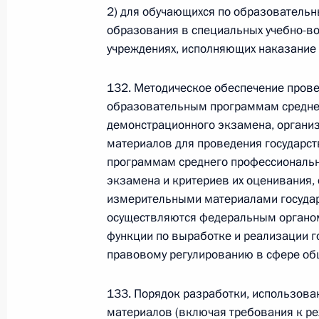
2) для обучающихся по образователь
образования в специальных учебно-во
Федеральный закон от 26.07.2026
учреждениях, исполняющих наказание
О внесении изменения в статью 6 Закона
26 июля 2026 года
132. Методическое обеспечение прове
образовательным программам средне
демонстрационного экзамена, органи
материалов для проведения государст
Федеральный закон от 26.07.2026
программам среднего профессиональн
О внесении изменений в статью 9.21 Код
экзамена и критериев их оценивания,
правонарушениях
измерительными материалами госуда
26 июля 2026 года
осуществляются федеральным органо
функции по выработке и реализации г
правовому регулированию в сфере об
Федеральный закон от 26.07.2026
133. Порядок разработки, использова
О ратификации Соглашения между Правит
материалов (включая требования к ре
Республики Беларусь о сотрудничестве в 