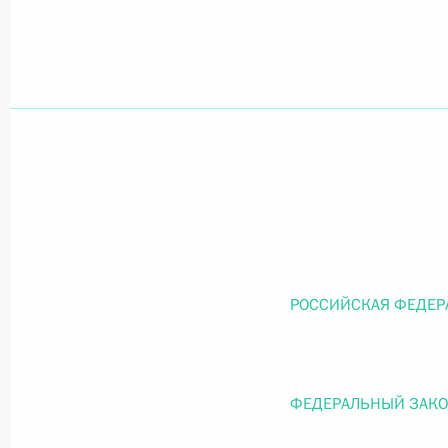
Официальный портал правовой информации
prav
26 июля 2026 года
Федеральный закон от 26.07.2026
О внесении изменений в статью 11 Федера
Федерального закона «Об образовании в
РОССИЙСКАЯ ФЕДЕР
26 июля 2026 года
ФЕДЕРАЛЬНЫЙ ЗАК
Федеральный закон от 26.07.2026