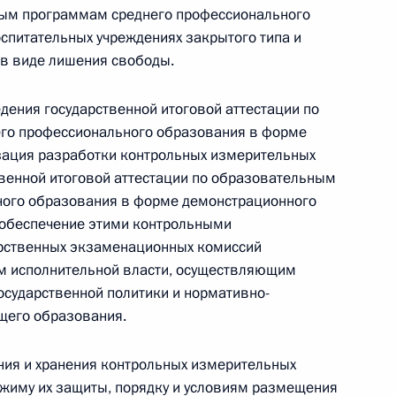
ным программам среднего профессионального
спитательных учреждениях закрытого типа и
 г. № 266-ФЗ
 в виде лишения свободы.
 Российской Федерации «О защите прав потребителей»
дения государственной итоговой аттестации по
го профессионального образования в форме
зация разработки контрольных измерительных
венной итоговой аттестации по образовательным
 г. № 247-ФЗ
ого образования в форме демонстрационного
екса Российской Федерации об административных
 обеспечение этими контрольными
рственных экзаменационных комиссий
м исполнительной власти, осуществляющим
осударственной политики и нормативно-
щего образования.
 г. № 245-ФЗ
ния и хранения контрольных измерительных
ельством Российской Федерации и Правительством
жиму их защиты, порядку и условиям размещения
сфере деятельности с драгоценными металлами,