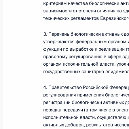
Министров Киргизской Республики о прав
критериям качества биологически акт
по вопросам внутренних дел и миграции 
зависимости от степени влияния на з
26 июля 2026 года
технических регламентов Евразийског
3. Перечень биологически активных д
утверждаются федеральным органом 
Федеральный закон от 26.07.2026
функции по выработке и реализации г
О внесении изменений в Кодекс внутренн
правовому регулированию в сфере зд
Федерального закона «Об обеспечении ед
органом исполнительной власти, упол
26 июля 2026 года
государственных санитарно-эпидемиол
4. Правительство Российской Федерац
регулирования применения биологичес
Федеральный закон от 26.07.2026
регистрации биологически активных д
О внесении изменений в Кодекс Российс
порядка передачи (в том числе в эле
26 июля 2026 года
исполнительной власти, осуществляю
активных добавок, результатов иссле