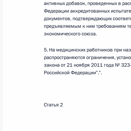
активных добавок, проведенных в рас
Федерации аккредитованных испытател
Федеральный закон от 26.07.2026
документов, подтверждающих соответ
О внесении изменения в статью 6 Закона
предъявляемым к ним требованиям те
экономического союза.
26 июля 2026 года
5. На медицинских работников при на
распространяются ограничения, устан
Федеральный закон от 26.07.2026
закона от 21 ноября 2011 года № 323
О внесении изменений в статью 9.21 Код
Российской Федерации".".
правонарушениях
26 июля 2026 года
Статья 2
Федеральный закон от 26.07.2026
О ратификации Соглашения между Правит
Республики Беларусь о сотрудничестве в 