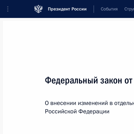
Президент России
События
Стру
Новости
Поручения Президента
Банк
Название документа или его номер
Федеральный закон от
Текст в документе
О внесении изменений в отдель
Вид документа
Российской Федерации
Все
Дата вступления в силу...
или 