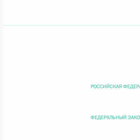
Официальный портал правовой информации
prav
26 июля 2026 года
Федеральный закон от 26.07.2026
О внесении изменений в статью 11 Федера
РОССИЙСКАЯ ФЕДЕР
Федерального закона «Об образовании в
26 июля 2026 года
ФЕДЕРАЛЬНЫЙ ЗАК
Федеральный закон от 26.07.2026