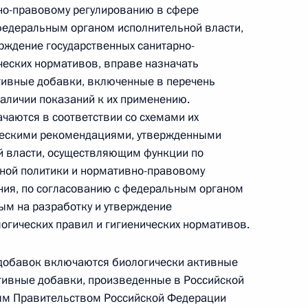
но-правовому регулированию в сфере
 г. № 264-ФЗ
федеральным органом исполнительной власти,
рждение государственных санитарно-
ерального закона «Об актах гражданского состояния»
ческих нормативов, вправе назначать
сти 13 статьи 3 Федерального закона «О внесении
х гражданского состояния“
тивные добавки, включенные в перечень
наличии показаний к их применению.
чаются в соответствии со схемами их
ческими рекомендациями, утвержденными
 власти, осуществляющим функции по
 г. № 270-ФЗ
ной политики и нормативно-правовому
ния, по согласованию с федеральным органом
ального закона «Об автономных учреждениях»
ым на разработку и утверждение
огических правил и гигиенических нормативов.
 добавок включаются биологически активные
 г. № 244-ФЗ
ктивные добавки, произведенные в Российской
ым Правительством Российской Федерации
ельством Российской Федерации и Кабинетом