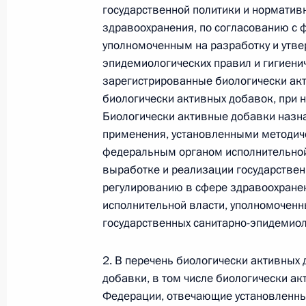
государственной политики и норматив
Федеральный закон от 26.07.2026
здравоохранения, по согласованию с 
уполномоченным на разработку и утве
О внесении изменений в статью 13–2 Фед
эпидемиологических правил и гигиени
и признании утратившим силу пункта 1 ча
изменений в Федеральный закон „Об акта
зарегистрированные биологически ак
биологически активных добавок, при 
26 июля 2026 года
Биологически активные добавки назна
применения, установленными методи
федеральным органом исполнительной
Федеральный закон от 26.07.2026
выработке и реализации государствен
регулированию в сфере здравоохране
О внесении изменения в статью 10 Федер
исполнительной власти, уполномоченн
26 июля 2026 года
государственных санитарно-эпидемиол
2. В перечень биологически активных
Федеральный закон от 26.07.2026
добавки, в том числе биологически а
Федерации, отвечающие установленн
О ратификации Соглашения между Правит