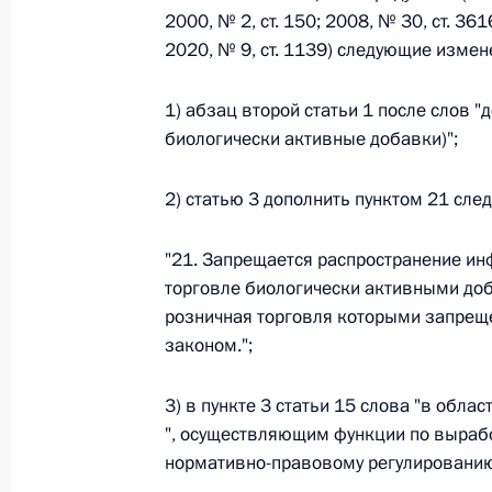
2000, № 2, ст. 150; 2008, № 30, ст. 361
2020, № 9, ст. 1139) следующие измен
Федеральный закон от 26.07.2026
1) абзац второй статьи 1 после слов "
О внесении изменений в статьи 85 и 102 
кодекса Российской Федерации
биологически активные добавки)";
26 июля 2026 года
2) статью 3 дополнить пунктом 21 сл
"21. Запрещается распространение и
Федеральный закон от 26.07.2026
торговле биологически активными доб
О внесении изменений в Трудовой кодекс
розничная торговля которыми запрещ
законом.";
26 июля 2026 года
3) в пункте 3 статьи 15 слова "в обл
", осуществляющим функции по вырабо
Федеральный закон от 26.07.2026
нормативно-правовому регулированию
О внесении изменений в Федеральный за