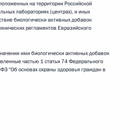
положенных на территории Российской
ьных лабораториях (центрах), и иных
 г. № 266-ФЗ
ствие биологически активных добавок
 Российской Федерации «О защите прав потребителей»
хнических регламентов Евразийского
значении ими биологически активных добавок
овленные частью 1 статьи 74 Федерального
 г. № 247-ФЗ
-ФЗ "Об основах охраны здоровья граждан в
екса Российской Федерации об административных
 г. № 245-ФЗ
ельством Российской Федерации и Правительством
сфере деятельности с драгоценными металлами,