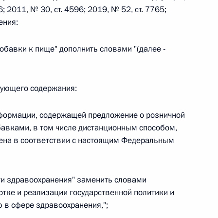
6; 2011, № 30, ст. 4596; 2019, № 52, ст. 7765;
ения:
 г. № 242-ФЗ
добавки к пище" дополнить словами "(далее -
части первой и статью 227–1 части второй Налогового
едующего содержания:
нформации, содержащей предложение о розничной
 г. № 246-ФЗ
авками, в том числе дистанционным способом,
 Российской Федерации
ена в соответствии с настоящим Федеральным
асти здравоохранения" заменить словами
тке и реализации государственной политики и
 г. № 268-ФЗ
 в сфере здравоохранения,";
кон «О пробации в Российской Федерации»