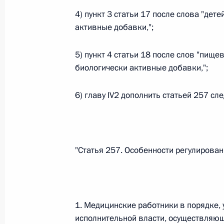
4) пункт 3 статьи 17 после слова "дет
26 июля 2026 года
активные добавки,";
5) пункт 4 статьи 18 после слов "пище
Федеральный закон от 26.07.2026
биологически активные добавки,";
О внесении изменения в статью 2 Федера
и добровольчестве (волонтерстве)»
6) главу IV2 дополнить статьей 257 с
26 июля 2026 года
"Статья 257. Особенности регулирова
Федеральный закон от 26.07.2026
О внесении изменений в Уголовный кодек
процессуального кодекса Российской Фе
26 июля 2026 года
1. Медицинские работники в порядке
исполнительной власти, осуществляю