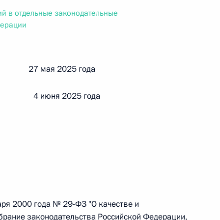
ального закона «О персональных данных» и отдельные
й в отдельные законодательные
ации
дерации
й 27 мая 2025 года
 г. № 256-ФЗ
кон «О присяжных заседателях федеральных судов общей
и 4 июня 2025 года
 г. № 263-ФЗ
ального закона «О государственной регистрации
аря 2000 года № 29-ФЗ "О качестве и
брание законодательства Российской Федерации,