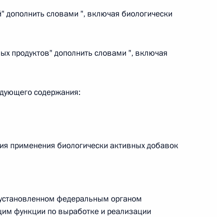
ей" дополнить словами ", включая биологически
вых продуктов" дополнить словами ", включая
 г. № 267-ФЗ
льного закона «О благотворительной деятельности
ледующего содержания:
ния применения биологически активных добавок
 г. № 251-ФЗ
с Российской Федерации и статьи 31 и 151 Уголовно-
дерации
, установленном федеральным органом
щим функции по выработке и реализации