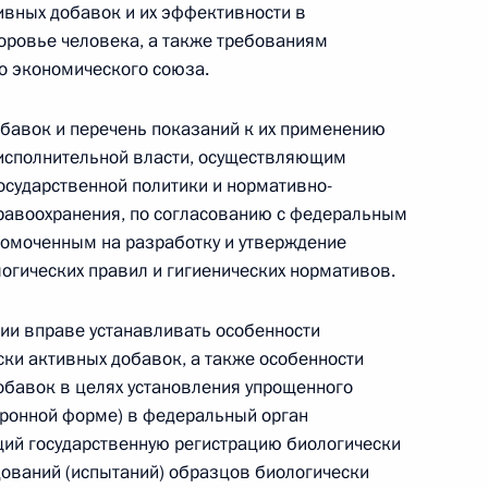
овом статусе представительств компетентных органов
ивных добавок и их эффективности в
в Российской Федерации и Киргизской Республике
доровье человека, а также требованиям
о экономического союза.
обавок и перечень показаний к их применению
исполнительной власти, осуществляющим
 г. № 252-ФЗ
осударственной политики и нормативно-
его водного транспорта Российской Федерации и статью 1
равоохранения, по согласованию с федеральным
инства измерений»
номоченным на разработку и утверждение
огических правил и гигиенических нормативов.
ии вправе устанавливать особенности
ки активных добавок, а также особенности
 г. № 250-ФЗ
обавок в целях установления упрощенного
кой Федерации об административных правонарушениях
ктронной форме) в федеральный орган
щий государственную регистрацию биологически
дований (испытаний) образцов биологически