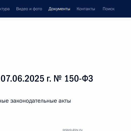
ктура
Видео и фото
Документы
Контакты
Поиск
 документов
Справка
Конституция России
 07.06.2025 г. № 150-ФЗ
ные законодательные акты
дата принятия
pravo.gov.ru