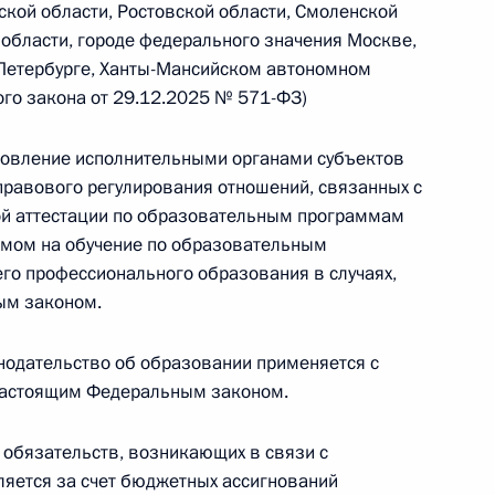
ской области, Ростовской области, Смоленской
 области, городе федерального значения Москве,
-Петербурге, Ханты-Мансийском автономном
ого закона от 29.12.2025 № 571-ФЗ)
 г. № 267-ФЗ
новление исполнительными органами субъектов
льного закона «О благотворительной деятельности
равового регулирования отношений, связанных с
ой аттестации по образовательным программам
емом на обучение по образовательным
го профессионального образования в случаях,
ым законом.
 г. № 251-ФЗ
нодательство об образовании применяется с
с Российской Федерации и статьи 31 и 151 Уголовно-
 настоящим Федеральным законом.
дерации
 обязательств, возникающих в связи с
яется за счет бюджетных ассигнований