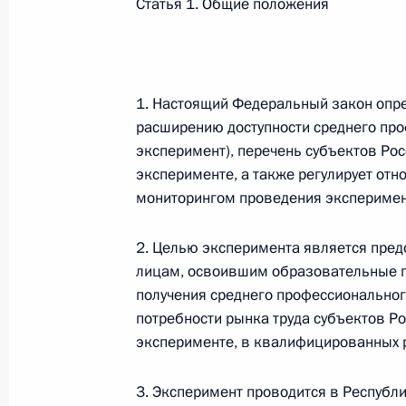
Статья 1. Общие положения
Федеральный закон от 26.07.2026
О внесении изменений в статьи 85 и 102 
1. Настоящий Федеральный закон опре
кодекса Российской Федерации
расширению доступности среднего про
26 июля 2026 года
эксперимент), перечень субъектов Ро
эксперименте, а также регулирует отн
мониторингом проведения эксперимент
Федеральный закон от 26.07.2026
2. Целью эксперимента является пре
О внесении изменений в Трудовой кодекс
лицам, освоившим образовательные п
26 июля 2026 года
получения среднего профессиональног
потребности рынка труда субъектов Р
эксперименте, в квалифицированных р
Федеральный закон от 26.07.2026
3. Эксперимент проводится в Республи
О внесении изменений в Федеральный за