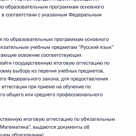
овом статусе представительств компетентных органов
и по образовательным программам основного
в Российской Федерации и Киргизской Республике
 в соответствии с указанным Федеральным
ция по образовательным программам основного
 г. № 252-ФЗ
бязательным учебным предметам "Русский язык"
шающие освоение соответствующих
его водного транспорта Российской Федерации и статью 1
ойти государственную итоговую аттестацию по
инства измерений»
оему выбору из перечня учебных предметов,
щего Федерального закона, для предоставления
 аттестации при приеме на обучение по
о общего или среднего профессионального
 г. № 250-ФЗ
кой Федерации об административных правонарушениях
рственную итоговую аттестацию по обязательным
"Математика", выдаются документы об
бщем образовании).