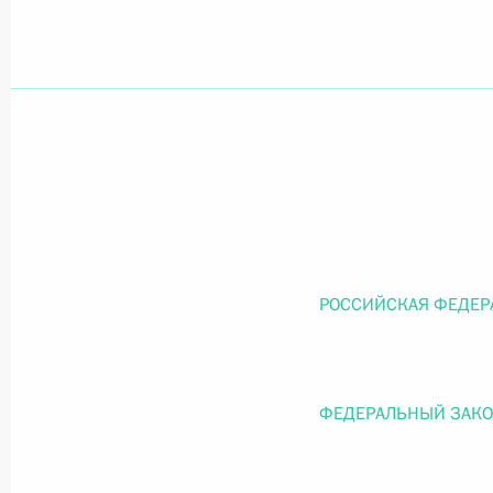
Официальный портал правовой информации
prav
26 июля 2026 года
Федеральный закон от 26.07.2026
О внесении изменений в статью 11 Федера
РОССИЙСКАЯ ФЕДЕР
Федерального закона «Об образовании в
26 июля 2026 года
ФЕДЕРАЛЬНЫЙ ЗАК
Федеральный закон от 26.07.2026