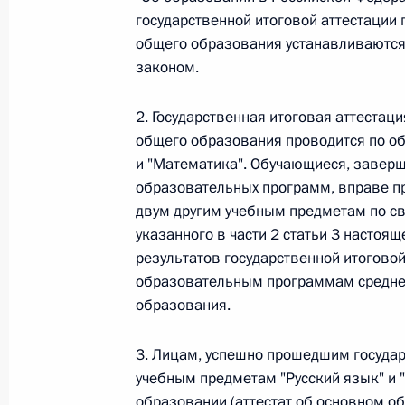
Министров Киргизской Республики о прав
государственной итоговой аттестаци
по вопросам внутренних дел и миграции 
общего образования устанавливаются
26 июля 2026 года
законом.
2. Государственная итоговая аттеста
Федеральный закон от 26.07.2026
общего образования проводится по о
и "Математика". Обучающиеся, завер
О внесении изменений в Кодекс внутренн
образовательных программ, вправе пр
Федерального закона «Об обеспечении ед
двум другим учебным предметам по св
26 июля 2026 года
указанного в части 2 статьи 3 настоя
результатов государственной итоговой
образовательным программам среднег
Федеральный закон от 26.07.2026
образования.
О внесении изменений в Кодекс Российс
3. Лицам, успешно прошедшим госуда
26 июля 2026 года
учебным предметам "Русский язык" и 
образовании (аттестат об основном о