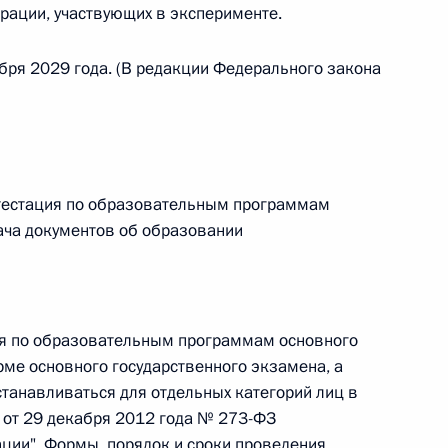
рации, участвующих в эксперименте.
 г. № 264-ФЗ
абря 2029 года. (В редакции Федерального закона
ерального закона «Об актах гражданского состояния»
сти 13 статьи 3 Федерального закона «О внесении
х гражданского состояния“
аттестация по образовательным программам
ача документов об образовании
 г. № 270-ФЗ
ального закона «Об автономных учреждениях»
ция по образовательным программам основного
ме основного государственного экзамена, а
станавливаться для отдельных категорий лиц в
 г. № 244-ФЗ
 от 29 декабря 2012 года № 273-ФЗ
ельством Российской Федерации и Кабинетом
ции". Формы, порядок и сроки проведения