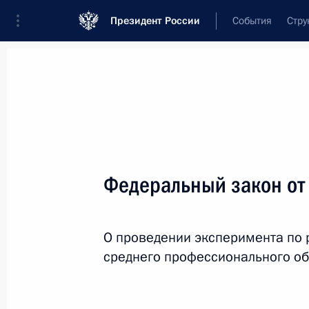
Президент России
События
Стру
Новости
Поручения Президента
Банк
Название документа или его номер
Федеральный закон от
Текст в документе
О проведении эксперимента по
Вид документа
среднего профессионального о
Все
Дата вступления в силу...
или 