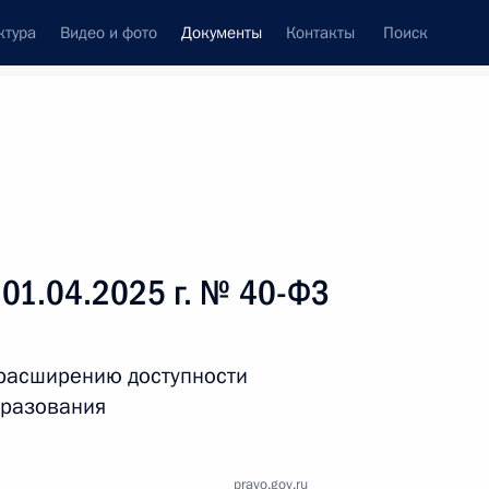
ктура
Видео и фото
Документы
Контакты
Поиск
 документов
Справка
Конституция России
 01.04.2025 г. № 40-ФЗ
 расширению доступности
бразования
дата принятия
pravo.gov.ru