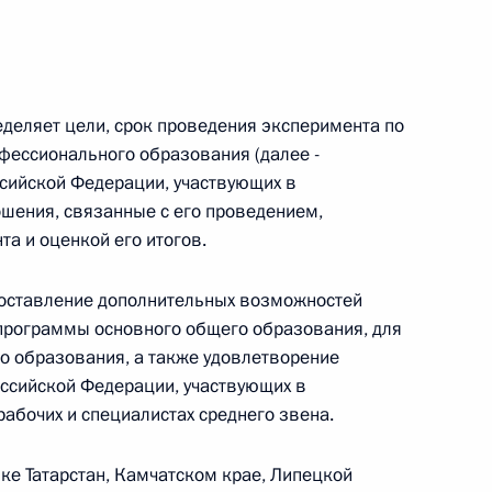
 г. № 242-ФЗ
части первой и статью 227–1 части второй Налогового
деляет цели, срок проведения эксперимента по
фессионального образования (далее -
ссийской Федерации, участвующих в
ошения, связанные с его проведением,
а и оценкой его итогов.
 г. № 246-ФЗ
доставление дополнительных возможностей
 Российской Федерации
рограммы основного общего образования, для
о образования, а также удовлетворение
оссийской Федерации, участвующих в
абочих и специалистах среднего звена.
 г. № 268-ФЗ
ке Татарстан, Камчатском крае, Липецкой
кон «О пробации в Российской Федерации»