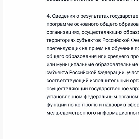
Федеральный закон от 26.07.2026
4. Сведения о результатах государств
программе основного общего образова
О внесении изменения в статью 6 Закона
организациях, осуществляющих образ
26 июля 2026 года
территориях субъектов Российской Фед
претендующих на прием на обучение 
общего образования или среднего пр
Федеральный закон от 26.07.2026
или муниципальные образовательные 
субъекта Российской Федерации, учас
О внесении изменений в статью 9.21 Код
соответствующий исполнительный орг
правонарушениях
осуществляющий государственное упра
26 июля 2026 года
установленном федеральным органом
функции по контролю и надзору в сфер
межведомственного информационного
Федеральный закон от 26.07.2026
О ратификации Соглашения между Правит
Республики Беларусь о сотрудничестве в 