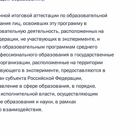
 г. № 266-ФЗ
енной итоговой аттестации по образовательной
ния лиц, освоивших эту программу в
 Российской Федерации «О защите прав потребителей»
овательную деятельность, расположенных на
ерации, не участвующих в эксперименте, и
по образовательным программам среднего
офессионального образования в государственные
 г. № 247-ФЗ
организации, расположенные на территории
твующего в эксперименте, предоставляются в
екса Российской Федерации об административных
ан субъекта Российской Федерации,
вление в сфере образования, в порядке,
 исполнительной власти, осуществляющим
е образования и науки, в рамках
 взаимодействия.
 г. № 245-ФЗ
ельством Российской Федерации и Правительством
сфере деятельности с драгоценными металлами,