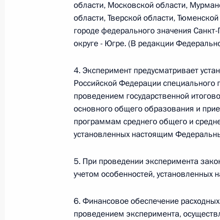
области, Московской области, Мурман
26 июля 2026 года
области, Тверской области, Тюменской
городе федерального значения Санкт
округе - Югре. (В редакции Федеральн
Федеральный закон от 26.07.2026
4. Эксперимент предусматривает уста
О внесении изменения в статью 2 Федера
Российской Федерации специального п
и добровольчестве (волонтерстве)»
проведением государственной итогов
26 июля 2026 года
основного общего образования и при
программам среднего общего и средне
установленных настоящим Федеральн
Федеральный закон от 26.07.2026
5. При проведении эксперимента зако
О внесении изменений в Уголовный кодек
учетом особенностей, установленных
процессуального кодекса Российской Фе
26 июля 2026 года
6. Финансовое обеспечение расходных
проведением эксперимента, осуществл